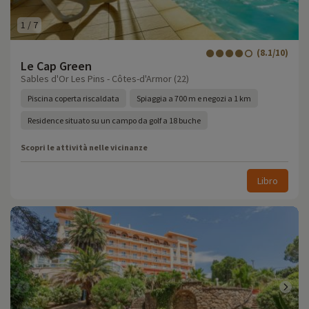
1
/
7
(8.1/10)
Le Cap Green
Sables d'Or Les Pins - Côtes-d'Armor (22)
Piscina coperta riscaldata
Spiaggia a 700 m e negozi a 1 km
Residence situato su un campo da golf a 18 buche
Scopri le attività nelle vicinanze
Libro