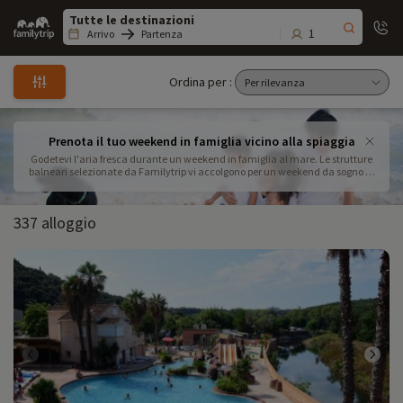
Family
trip
1
Arrivo
Partenza
Ordina per :
Prenota il tuo weekend in famiglia vicino alla spiaggia
Godetevi l'aria fresca durante un weekend in famiglia al mare. Le strutture
balneari selezionate da Familytrip vi accolgono per un weekend da sogno al
mare con i vostri bambini. Costruite il vostro soggiorno prenotando il vostro
alloggio, per momenti indimenticabili.
337 alloggio