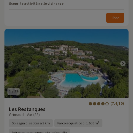
Scopri le attività nelle vicinanze
Libro
1
/
29
(7.4/10)
Les Restanques
Grimaud - Var (83)
Spiaggia di sabbia a 3 km
Parco acquatico di 1.600 m²
Intrattenimento per tutta la famiglia