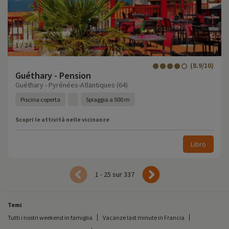
1
/
24
(8.9/10)
Guéthary - Pension
Guéthary - Pyrénées-Atlantiques (64)
Piscina coperta
Spiaggia a 500 m
Scopri le attività nelle vicinanze
Libro
1 - 25 sur 337
Temi
Tutti i nostri weekend in famiglia
Vacanze last minute in Francia