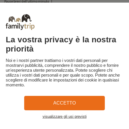
Pause brevi dell'ultimo minuto
Tutte le nostre vacanze in famiglia in Francia
Breve pausa insolita
Vacanze in campeggio in Francia
Destinazioni
Vacanze sulla neve in Francia
La vostra privacy è la nostra
priorità
Familytrip
© 2026 Familytrip
Chi siamo?
Termini e condizioni generali e informativa sulla privacy
Noi e i nostri partner trattiamo i vostri dati personali per
mostrarvi pubblicità, comprendere il nostro pubblico e fornire
Cosa dice di noi la stampa
Partner
FAQ
Blog
Mappa del sito
un'esperienza utente personalizzata. Potete scegliere chi
utilizza i vostri dati personali e per quale scopo. Potete anche
scegliere di modificare le impostazioni dei cookie in qualsiasi
Pagamento sicuro
Diretto da Sooyoos
momento.
Chiamateci al numero
Hai bisogno di aiuto?
ACCETTO
09 72 26 99 33
visualizzare gli usi previsti
Vedi la mappa