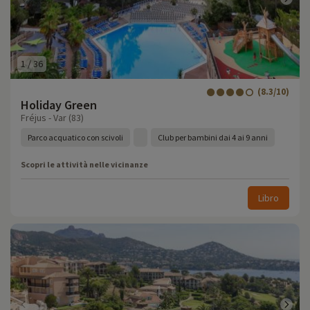
1
/
36
(8.3/10)
Holiday Green
Fréjus - Var (83)
Parco acquatico con scivoli
Club per bambini dai 4 ai 9 anni
Scopri le attività nelle vicinanze
Libro