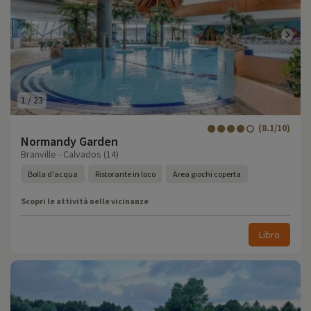
1
/
23
(8.1/10)
Normandy Garden
Branville - Calvados (14)
Bolla d'acqua
Ristorante in loco
Area giochi coperta
Scopri le attività nelle vicinanze
Libro