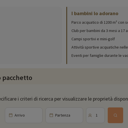
tate di tutti i comfort. Con un supplemento, potrete godere di una superba
I bambini lo adorano
Parco acquatico di 1200 m² con sc
 di apertura, età del club, contenuto del baby pack, ecc.),
cliccate qui!
Club per bambini da 3 mesi a 17 a
200 m² con vista panoramica sulla penisola di Giens! In loco troverete una pi
Campi sportivi e mini-golf
gio. Nel frattempo, i genitori possono godere di una serie di attività di b
Attività sportive acquatiche nell
Eventi per famiglie durante le v
suoi campi da tennis e da pallavolo e, soprattutto, il suo mini-golf, che gar
 più attività! Serate vivaci attendono tutta la famiglia, con lotto, tornei, spe
ro pacchetto
matizzata con vista panoramica e di una piacevole terrazza. Ogni settimana p
lità regionali durante la settimana, utilizzando ogni giorno prodotti freschi locali. Per i vost
cificare i criteri di ricerca per visualizzare le proprietà disponi
rsi e sorseggiare un drink.
Arrivo
Partenza
1
moltitudine di attività emozionanti. Approfittate delle magnifiche spiagge a