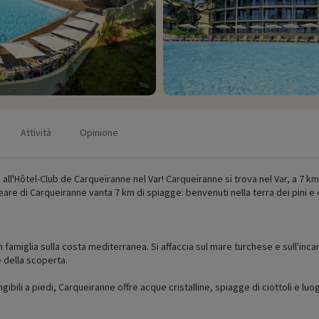
Attività
Opinione
 all'Hôtel-Club de Carqueiranne nel Var! Carqueiranne si trova nel Var, a 7 km
neare di Carqueiranne vanta 7 km di spiagge: benvenuti nella terra dei pini e 
 famiglia sulla costa mediterranea. Si affaccia sul mare turchese e sull'inca
e della scoperta.
ngibili a piedi, Carqueiranne offre acque cristalline, spiagge di ciottoli e lu
perto, il che le rende perfette per le nuotate in famiglia!