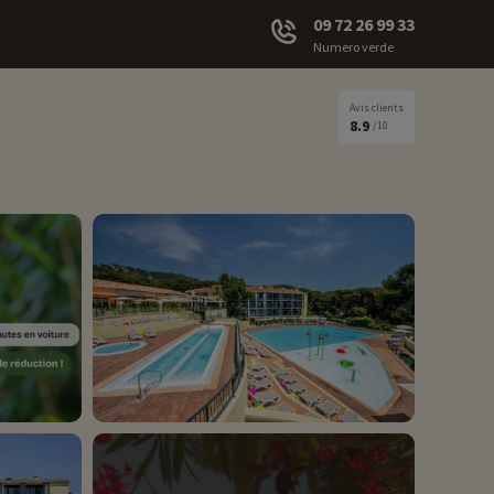
09 72 26 99 33
Numero verde
Avis clients
8.9
/10