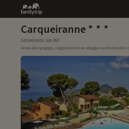
Family
trip
Carqueiranne
Carqueiranne - Var (83)
Vicino alla spiaggia, soggiornate in un alloggio confortevole e c