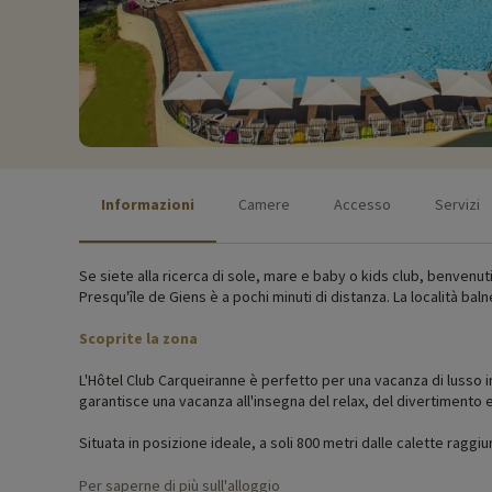
Informazioni
Camere
Accesso
Servizi
Se siete alla ricerca di sole, mare e baby o kids club, benvenuti
Presqu'île de Giens è a pochi minuti di distanza. La località bal
Scoprite la zona
L'Hôtel Club Carqueiranne è perfetto per una vacanza di lusso in
garantisce una vacanza all'insegna del relax, del divertimento 
Situata in posizione ideale, a soli 800 metri dalle calette raggiu
poco profonde sono generalmente più calde di quelle del mare a
Per saperne di più sull'alloggio