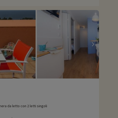
 pittoresco centro storico. Carqueiranne offre un'esperienza
tività, queste possono essere prenotate con uno sconto
era da letto con 2 letti singoli