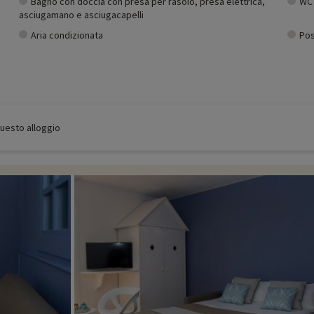
Bagno con doccia con presa per rasoio, presa elettrica,
WC 
asciugamano e asciugacapelli
Aria condizionata
Pos
 questo alloggio