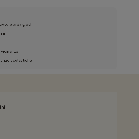
 vista sul mare dalla vostra terrazza.
ivoli e area giochi
nni
scina con uno scivolo di 35 metri, una corsia di nuoto e un'area
enessere, tra cui sauna, hammam, area relax, tisaneria,
e vicinanze
acanze scolastiche
antisce il divertimento delle famiglie. Possono anche
ttacoli folcloristici, balli, quiz musicali e molto altro ancora in
otrete gustare due cene speciali, tra cui una cena di gala e una
ri momenti di relax, il nostro
bili
 soli 1,8 km di distanza, scoprite le Isole d'Oro, cimentatevi