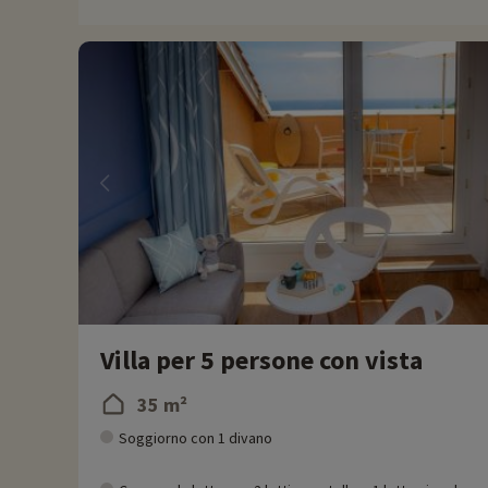
negli sport acquatici o esplorate la campagna circostante con
varia e memorabile.
Ogni anno Familytrip scopre nuove attività per le famiglie vici
direttamente online dopo aver scelto il vostro alloggio e pote
Per saperne di più
- Si accettano animali domestici, con supplemento
Villa per 5 persone con vista
35 m²
Soggiorno con 1 divano