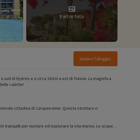
9 altre foto
Vedere l'alloggio
 a sud di Hyères e a circa 16 km a est di Tolone. La magnifica
delle calette!
ntevole cittadina di Carqueiranne. Questa struttura vi
oghi tranquilli per nuotare ed esplorare la vita marina. Le acque