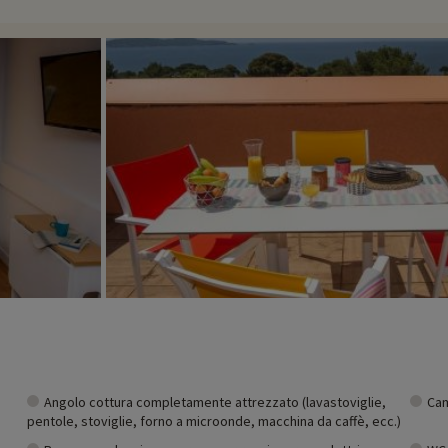
 delle passeggiate. Assaporate l'atmosfera mediterranea passeggiando nel
no ai nostri alloggi: zoo, acquario, ecc. Se abbiamo già negoziato delle at
te scoprirle
cliccando qui!
Angolo cottura completamente attrezzato (lavastoviglie,
Cam
pentole, stoviglie, forno a microonde, macchina da caffè, ecc.)