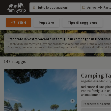
Family
Arrivo
Part
trip
Popolare
Tipo di soggiorno
Filtri
Prenotate la vostra vacanza in famiglia in campagna in Occitania
Godetevi un'indimenticabile vacanza in famiglia nel sud della Francia! Abbiamo sel
Occita
147 alloggio
Camping Ta
Argelès-sur-Mer - P
Nel cuore di una pin
vostra famiglia in u
animazione per tutte
Pacchetto di noleggio