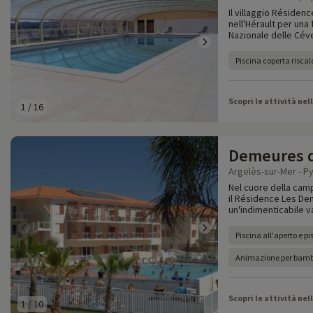
Il villaggio Résidenc
nell'Hérault per una
Nazionale delle Cév
Piscina coperta risca
Scopri le attività nel
1
/
16
Demeures d
Argelès-sur-Mer - P
Nel cuore della cam
il Résidence Les De
un'indimenticabile v
Piscina all'aperto e p
Animazione per bambi
Scopri le attività nel
1
/
10