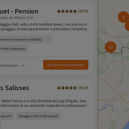
uet - Pension
(9/10)
5
uches-du-Rhône (13)
llaggio club sulla costa mediterranea, con piscina e
a spiaggia, in mezza pensione o pensione completa.
pensione o pensione completa
12
 nelle calanques
Scoprire e prenotare
le vicinanze
s Salisses
(9/10)
d della Francia e a soli 10 minuti da Cap d'Agde, Vias
Mediterraneo in un ambiente naturale incontaminato!
 piscine
Spiagge a 10 minuti a piedi