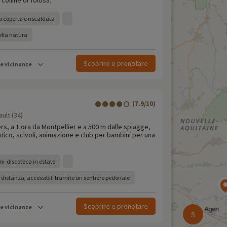
 colline di Tolosa.
a coperta e riscaldata
ella natura
Scoprire e prenotare
le vicinanze
(7.9/10)
ult (34)
rs, a 1 ora da Montpellier e a 500 m dalle spiagge,
tico, scivoli, animazione e club per bambini per una
ni-discoteca in estate
 distanza, accessibili tramite un sentiero pedonale
Scoprire e prenotare
le vicinanze
3