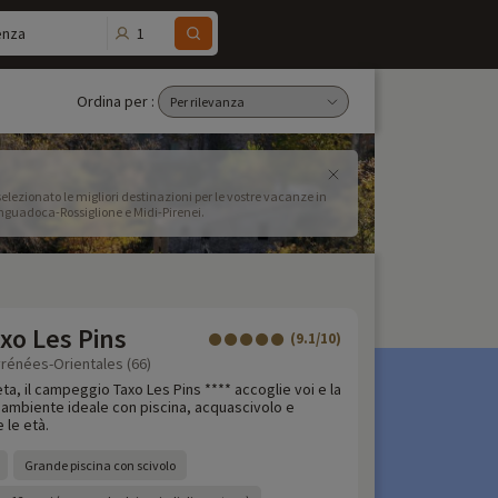
1
enza
Ordina per :
ezionato le migliori destinazioni per le vostre vacanze in
nia, precedentemente nota come Linguadoca-Rossiglione e Midi-Pirenei: Linguadoca-Rossiglione e Midi-Pirenei.
xo Les Pins
(9.1/10)
yrénées-Orientales (66)
eta, il campeggio Taxo Les Pins **** accoglie voi e la
n ambiente ideale con piscina, acquascivolo e
 le età.
Grande piscina con scivolo