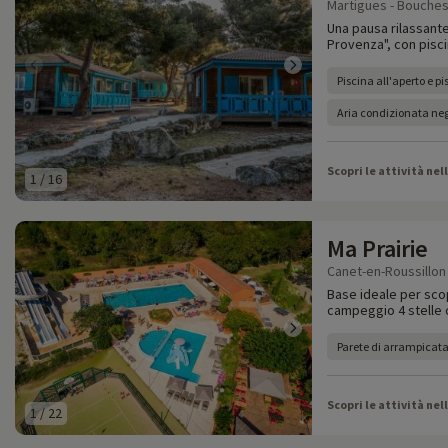
Martigues - Bouches
Una pausa rilassante
Provenza", con pisc
Piscina all'aperto e p
Aria condizionata neg
Scopri le attività nel
1
/
16
Ma Prairie
Canet-en-Roussillon
Base ideale per scop
campeggio 4 stelle co
Parete di arrampicata
Scopri le attività nel
1
/
22