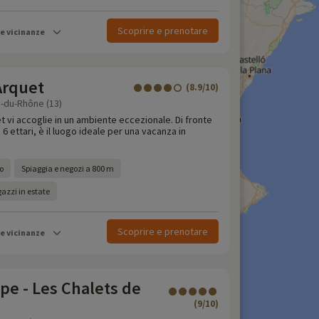
Scoprire e prenotare
le vicinanze
Arquet
(8.9/10)
-du-Rhône (13)
t vi accoglie in un ambiente eccezionale. Di fronte
i 6 ettari, è il luogo ideale per una vacanza in
o
Spiaggia e negozi a 800 m
azzi in estate
Scoprire e prenotare
le vicinanze
e - Les Chalets de
(9/10)