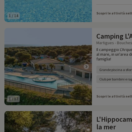
Scopri le attività nel
1
/
14
Camping L'
Martigues - Bouches
Il campeggio L'Arque
al mare, in un'area d
famiglia!
Grande piscina a sfior
Club per bambini e rag
Scopri le attività nel
1
/
17
L'Hippocamp
la mer