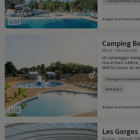
Club per bambini da 6 
Scopri le attività nel
1
/
17
Camping Be
Mèze - Hérault (34)
Un campeggio tranqui
riva al mare a Mèze, 
dell'Occitania. Un a
Il Bungat Club per bam
Aree gioco
Scopri le attività nel
1
/
11
Les Gorges 
Brissac - Hérault (34