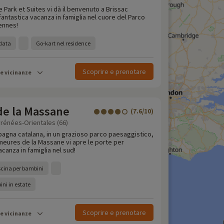
e Park et Suites vi dà il benvenuto a Brissac
 fantastica vacanza in famiglia nel cuore del Parco
ennes!
ldata
Go-kart nel residence
Scoprire e prenotare
le vicinanze
e la Massane
(7.6/10)
yrénées-Orientales (66)
pagna catalana, in un grazioso parco paesaggistico,
meures de la Massane vi apre le porte per
acanza in famiglia nel sud!
iscina per bambini
ni in estate
Scoprire e prenotare
le vicinanze