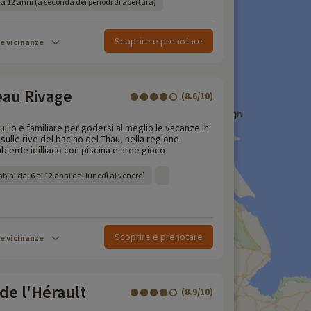
a 12 anni (a seconda dei periodi di apertura)
Scoprire e prenotare
le vicinanze
au Rivage
(8.6/10)
llo e familiare per godersi al meglio le vacanze in
sulle rive del bacino del Thau, nella regione
mbiente idilliaco con piscina e aree gioco
bini dai 6 ai 12 anni dal lunedì al venerdì
Scoprire e prenotare
le vicinanze
de l'Hérault
(8.9/10)
)