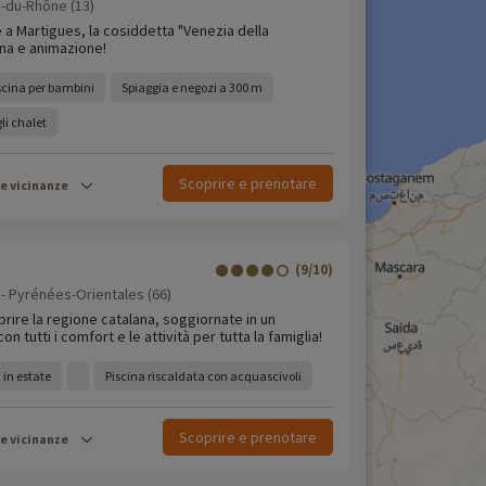
-du-Rhône (13)
 a Martigues, la cosiddetta "Venezia della
ina e animazione!
iscina per bambini
Spiaggia e negozi a 300 m
li chalet
Scoprire e prenotare
le vicinanze
(9/10)
 - Pyrénées-Orientales (66)
rire la regione catalana, soggiornate in un
n tutti i comfort e le attività per tutta la famiglia!
 in estate
Piscina riscaldata con acquascivoli
Scoprire e prenotare
le vicinanze