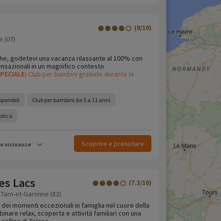
(8/10)
e (07)
che, godetevi una vacanza rilassante al 100% con
ensazionali in un magnifico contesto
PECIALE:
Club per bambini gratuito durante le
e
sponibili
Club per bambini da 3 a 11 anni
stica
Scoprire e prenotare
le vicinanze
s Lacs
(7.3/10)
 Tarn-et-Garonne (82)
 dei momenti eccezionali in famiglia nel cuore della
inare relax, scoperta e attività familiari con una