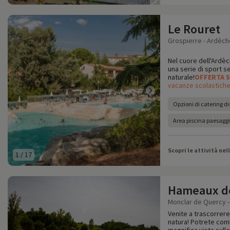
Le Rouret
Grospierre - Ardèch
Nel cuore dell'Ardè
una serie di sport s
naturale!
OFFERTA
S
vacanze scolastich
Opzioni di catering di
Area piscina paesaggi
Scopri le attività nel
1
/
17
Hameaux de
Monclar de Quercy -
Venite a trascorrere
natura! Potrete comb