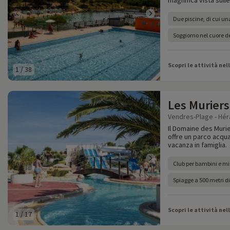
magnifica vista sulle
Due piscine, di cui un
Soggiorno nel cuore d
Scopri le attività nel
1
/
38
Les Muriers
Vendres-Plage - Héra
Il Domaine des Murie
offre un parco acqua
vacanza in famiglia.
Club per bambini e mi
Spiagge a 500 metri di
Scopri le attività nel
1
/
17