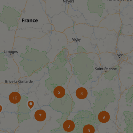
2
3
16
7
9
3
5