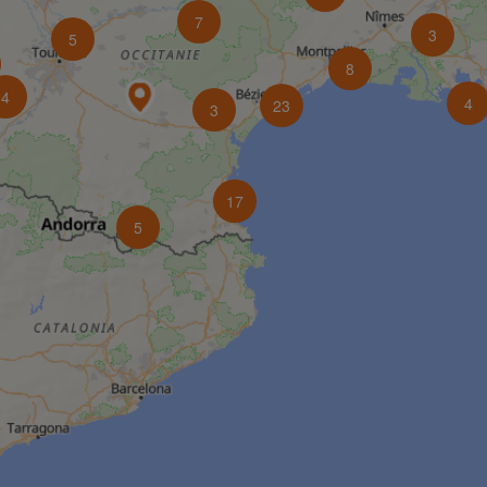
7
3
5
8
4
4
23
3
17
5