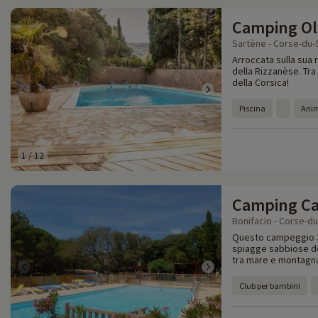
Camping Ol
Sartène - Corse-du-
Arroccata sulla sua 
della Rizzanèse. Tra
della Corsica!
Piscina
Anim
1
/
12
Camping Ca
Bonifacio - Corse-du
Questo campeggio 3 s
spiagge sabbiose del
tra mare e montagn
Club per bambini