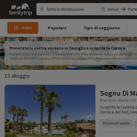
Family
Arrivo
Part
trip
Popolare
Tipo di soggiorno
Filtri
Prenotate la vostra vacanza in famiglia e scoprite la Corsica
Portate i vostri bambini alla scoperta dell'Isola della Bellezza e dei suoi paesaggi 
scegliete qui sotto il vostro affitto vacanze con bambini. Prenotate per una splendi
15 alloggio
Sognu Di M
Bravone - Haute-Cor
Scoprite la Corsica 
Corsica del Sud, base
Piscine all'aperto