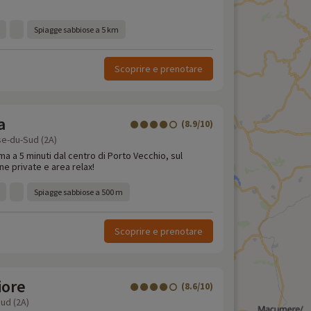
Spiagge sabbiose a 5 km
Scoprire e prenotare
a
(8.9/10)
se-du-Sud (2A)
a a 5 minuti dal centro di Porto Vecchio, sul
e private e area relax!
Spiagge sabbiose a 500 m
Scoprire e prenotare
iore
(8.6/10)
ud (2A)