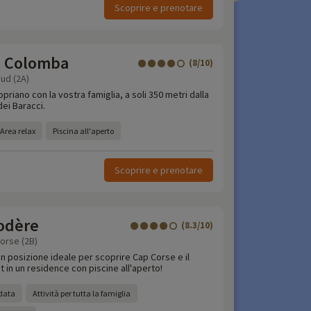
Scoprire e prenotare
e Colomba
(8/10)
ud (2A)
priano con la vostra famiglia, a soli 350 metri dalla
dei Baracci.
Area relax
Piscina all'aperto
Scoprire e prenotare
Godère
(8.3/10)
orse (2B)
n posizione ideale per scoprire Cap Corse e il
t in un residence con piscine all'aperto!
ldata
Attività per tutta la famiglia