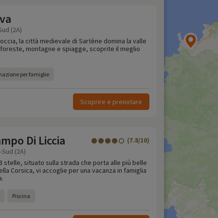
va
Sud (2A)
roccia, la città medievale di Sartène domina la valle
 foreste, montagne e spiagge, scoprite il meglio
azione per famiglie
Scoprire e prenotare
mpo Di Liccia
(7.8/10)
-Sud (2A)
telle, situato sulla strada che porta alle più belle
la Corsica, vi accoglie per una vacanza in famiglia
a.
Piscina