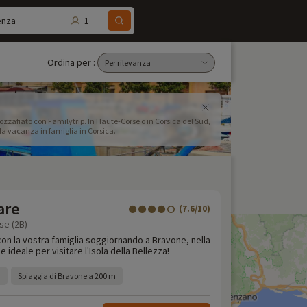
1
enza
Ordina per :
mozzafiato con Familytrip. In Haute-Corse o in Corsica del Sud,
da vacanza in famiglia in Corsica.
are
(7.6/10)
se (2B)
con la vostra famiglia soggiornando a Bravone, nella
 ideale per visitare l'Isola della Bellezza!
Spiaggia di Bravone a 200 m