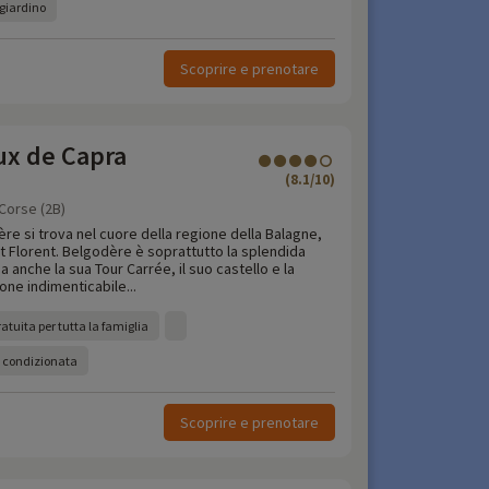
giardino
Scoprire e prenotare
x de Capra
(8.1/10)
Corse (2B)
dère si trova nel cuore della regione della Balagne,
nt Florent. Belgodère è soprattutto la splendida
a anche la sua Tour Carrée, il suo castello e la
one indimenticabile...
tuita per tutta la famiglia
a condizionata
Scoprire e prenotare