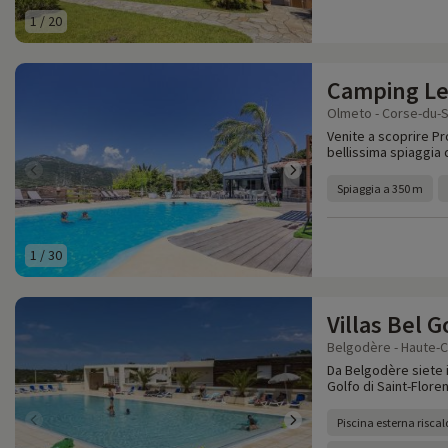
1
/
20
Camping L
Olmeto - Corse-du-S
Venite a scoprire Pro
bellissima spiaggia 
Spiaggia a 350 m
1
/
30
Villas Bel 
Belgodère - Haute-C
Da Belgodère siete i
Golfo di Saint-Floren
Piscina esterna risca