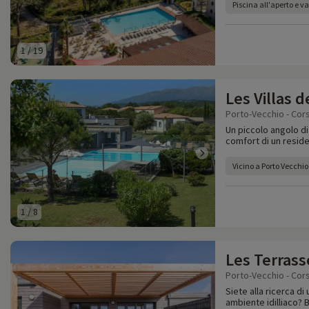
Piscina all'aperto e 
1
/
19
Les Villas 
Porto-Vecchio - Cor
Un piccolo angolo di
comfort di un resid
Vicino a Porto Vecchio
1
/
8
Les Terrass
Porto-Vecchio - Cor
Siete alla ricerca d
ambiente idilliaco? 