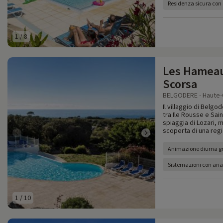
Residenza sicura con 
1
/
8
Les Hameau
Scorsa
BELGODERE - Haute-
Il villaggio di Belgo
tra Ile Rousse e Sai
spiaggia di Lozari, m
scoperta di una regi
Animazione diurna gra
Sistemazioni con ari
1
/
10