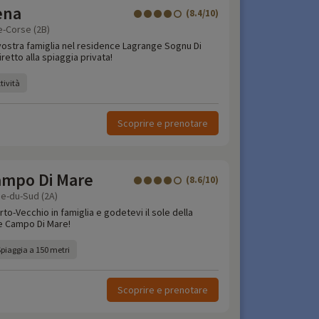
ena
(8.4/10)
-Corse (2B)
vostra famiglia nel residence Lagrange Sognu Di
etto alla spiaggia privata!
tività
Scoprire e prenotare
mpo Di Mare
(8.6/10)
se-du-Sud (2A)
rto-Vecchio in famiglia e godetevi il sole della
e Campo Di Mare!
Spiaggia a 150 metri
Scoprire e prenotare