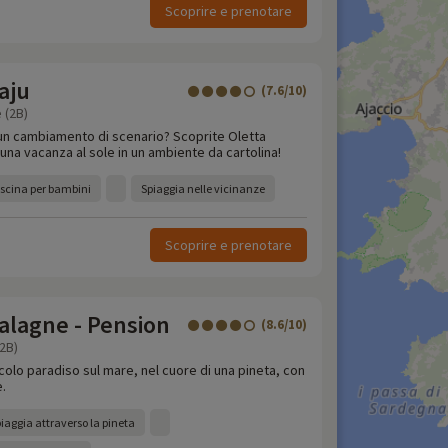
Scoprire e prenotare
aju
(7.6/10)
 (2B)
i un cambiamento di scenario? Scoprite Oletta
 una vacanza al sole in un ambiente da cartolina!
piscina per bambini
Spiaggia nelle vicinanze
Scoprire e prenotare
Balagne - Pension
(8.6/10)
(2B)
olo paradiso sul mare, nel cuore di una pineta, con
.
piaggia attraverso la pineta