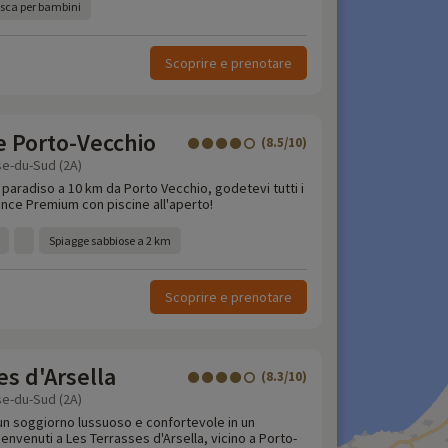
vasca per bambini
Scoprire e prenotare
de Porto-Vecchio
(8.5/10)
se-du-Sud (2A)
 paradiso a 10 km da Porto Vecchio, godetevi tutti i
ence Premium con piscine all'aperto!
Spiagge sabbiose a 2 km
Scoprire e prenotare
es d'Arsella
(8.3/10)
se-du-Sud (2A)
i un soggiorno lussuoso e confortevole in un
Benvenuti a Les Terrasses d'Arsella, vicino a Porto-