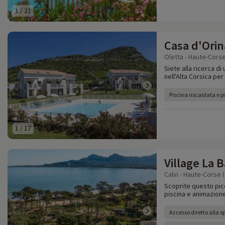
1
/
21
Casa d'Orin
Oletta - Haute-Corse
Siete alla ricerca d
nell'Alta Corsica per
Piscina riscaldata e 
1
/
17
Village La 
Calvi - Haute-Corse 
Scoprite questo picc
piscina e animazione
Accesso diretto alla s