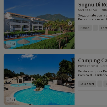
Sognu Di R
SAN NICOLAO - Haute
Soggiornate con la 
Rena con accesso dir
Piscina
Le at
1
/
13
Camping Ca
Porto Vecchio - Cor
Venite a scoprire Po
Corsica al Résidenc
Sala giochi
1
/
14