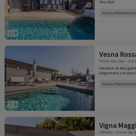
Vecchio!
Vicino a Porto Vecchio
1
/
9
Vesna Ross
Porto-Vecchio - Cor
Vacanze di alta gamm
lungomare con piscin
Vicino a Porto Vecchio
1
/
8
Vigna Magg
Olmeto - Corse-du-S