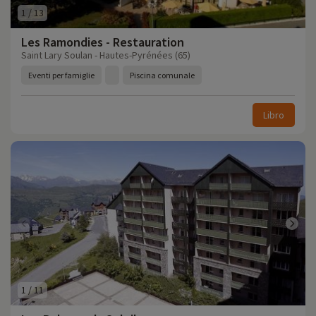
1
/
13
Les Ramondies - Restauration
Saint Lary Soulan - Hautes-Pyrénées (65)
Eventi per famiglie
Piscina comunale
Libro
1
/
11