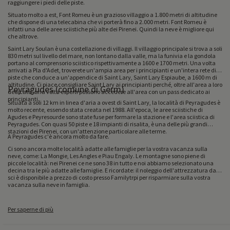
raggiungere i piedi delle piste.
Situato molto a est, Font Romeu è un grazioso villaggio a 1.800 metri di altitudine
che dispone di una telecabina che vi porterà fino a 2.000 metri. Font Romeu è
infatti una delle aree sciistiche più alte dei Pirenei. Quindi la neve è migliore qui
che altrove.
Saint Lary Soulan è una costellazione di villaggi. Il villaggio principale si trova a soli
830 metri sul livello del mare, non lontano dalla valle, ma la funivia e la gondola
portano al comprensorio sciistico rispettivamente a 1600 e 1700 metri. Una volta
arrivati a Pla d'Adet, troverete un'ampia area per i principianti e un'intera rete di
piste che conduce a un'appendice di Saint Lary, Saint Lary Espiaube, a 1600 m di
altitudine. Ci piace consigliare Saint Lary ai principianti perché, oltre all'area a loro
Peyragudes (comune di Germ)
dedicata, una volta esperti possono accedere all'area con un pass dedicato ai
principianti.
Situata a soli 12 km in linea d'aria a ovest di Saint Lary, la località di Peyragudes è
molto recente, essendo stata creata nel 1988. All'epoca, le aree sciistiche di
Agudes e Peyresourde sono state fuse per formare la stazione e l'area sciistica di
Peyragudes. Con quasi 50 piste e 18 impianti di risalita, è una delle più grandi
stazioni dei Pirenei, con un'attenzione particolare alle terme.
A Peyragudes c'è ancora molto da fare.
Ci sono ancora molte località adatte alle famiglie per la vostra vacanza sulla
neve, come: La Mongie, Les Angles e Piau Engaly. Le montagne sono piene di
piccole località: nei Pirenei ce ne sono 38 in tutto e noi abbiamo selezionato una
decina tra le più adatte alle famiglie. E ricordate: il noleggio dell'attrezzatura da
sci è disponibile a prezzo di costo presso Familytrpi per risparmiare sulla vostra
vacanza sulla neve in famiglia.
Per saperne di più