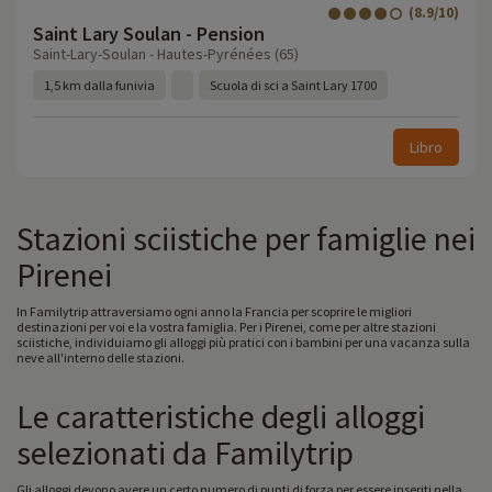
(8.9/10)
Saint Lary Soulan - Pension
Saint-Lary-Soulan - Hautes-Pyrénées (65)
1,5 km dalla funivia
Scuola di sci a Saint Lary 1700
Libro
Stazioni sciistiche per famiglie nei
Pirenei
In Familytrip attraversiamo ogni anno la Francia per scoprire le migliori
destinazioni per voi e la vostra famiglia. Per i Pirenei, come per altre stazioni
sciistiche, individuiamo gli alloggi più pratici con i bambini per una vacanza sulla
neve all'interno delle stazioni.
Le caratteristiche degli alloggi
selezionati da Familytrip
Gli alloggi devono avere un certo numero di punti di forza per essere inseriti nella