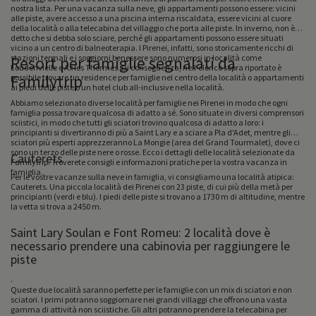
nostra lista. Per una vacanza sulla neve, gli appartamenti possono essere: vicini
alle piste, avere accesso a una piscina interna riscaldata, essere vicini al cuore
della località o alla telecabina del villaggio che porta alle piste. In inverno, non è
detto che si debba solo sciare, perché gli appartamenti possono essere situati
vicino a un centro di balneoterapia. I Pirenei, infatti, sono storicamente ricchi di
stazioni termali e i soggiorni benessere sono numerosi in località come
Resort per famiglie segnalati da
Loudenvielle e Ax les Thermes. Di conseguenza, nell'elenco sopra riportato è
Familytrip
possibile trovare un residence per famiglie nel centro della località o appartamenti
ai piedi delle piste o un hotel club all-inclusive nella località.
Abbiamo selezionato diverse località per famiglie nei Pirenei in modo che ogni
famiglia possa trovare qualcosa di adatto a sé. Sono situate in diversi comprensori
sciistici, in modo che tutti gli sciatori trovino qualcosa di adatto a loro: i
principianti si divertiranno di più a Saint Lary e a sciare a Pla d'Adet, mentre gli
sciatori più esperti apprezzeranno La Mongie (area del Grand Tourmalet), dove ci
sono un terzo delle piste nere o rosse. Ecco i dettagli delle località selezionate da
Cauterets
Familytrip. Troverete consigli e informazioni pratiche per la vostra vacanza in
famiglia.
Per le vostre vacanze sulla neve in famiglia, vi consigliamo una località atipica:
Cauterets. Una piccola località dei Pirenei con 23 piste, di cui più della metà per
principianti (verdi e blu). I piedi delle piste si trovano a 1730 m di altitudine, mentre
la vetta si trova a 2450 m.
Saint Lary Soulan e Font Romeu: 2 località dove è
necessario prendere una cabinovia per raggiungere le
piste
.
Queste due località saranno perfette per le famiglie con un mix di sciatori e non
sciatori. I primi potranno soggiornare nei grandi villaggi che offrono una vasta
gamma di attività non sciistiche. Gli altri potranno prendere la telecabina per