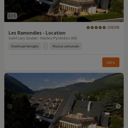
1
/
6
(10/10)
Les Ramondies - Location
Saint Lary Soulan - Hautes-Pyrénées (65)
Eventi per famiglie
Piscina comunale
Libro