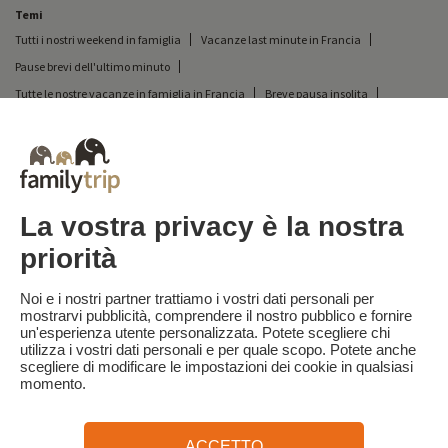
Temi
Tutti i nostri weekend in famiglia
Vacanze last minute in Francia
Pause brevi dell'ultimo minuto
Tutte le nostre vacanze in famiglia in Francia
Breve pausa insolita
Vacanze in campeggio in Francia
Destinazioni
Vacanze sulla neve in Francia
Vacanze sulla neve per famiglie a Saint Lary Soulan
Sciare a Font-Romeu
La vostra privacy è la nostra
priorità
Familytrip
© 2026 Familytrip
Chi siamo?
Termini e condizioni generali e informativa sulla privacy
Noi e i nostri partner trattiamo i vostri dati personali per
mostrarvi pubblicità, comprendere il nostro pubblico e fornire
Cosa dice di noi la stampa
Partner
FAQ
Blog
Mappa del sito
un'esperienza utente personalizzata. Potete scegliere chi
utilizza i vostri dati personali e per quale scopo. Potete anche
scegliere di modificare le impostazioni dei cookie in qualsiasi
Pagamento sicuro
Diretto da Sooyoos
momento.
Chiamateci al numero
Hai bisogno di aiuto?
ACCETTO