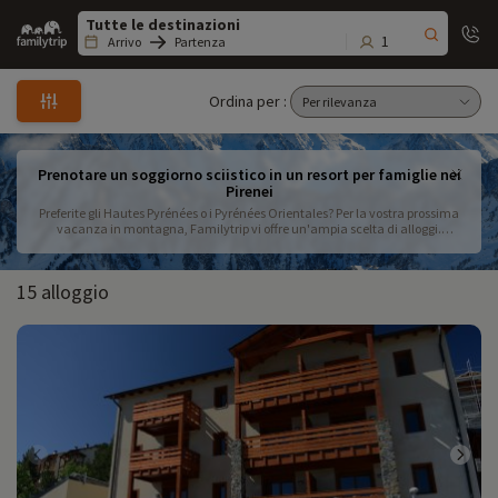
Family
trip
1
Arrivo
Partenza
Ordina per :
Prenotare un soggiorno sciistico in un resort per famiglie nei
Pirenei
Preferite gli Hautes Pyrénées o i Pyrénées Orientales? Per la vostra prossima
vacanza in montagna, Familytrip vi offre un'ampia scelta di alloggi.
Abbiamo quello che vi serve per una vacanza di successo in famiglia sui
Pirenei.
15 alloggio