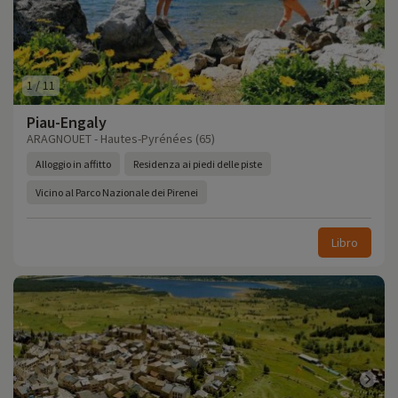
1
/
11
Piau-Engaly
ARAGNOUET - Hautes-Pyrénées (65)
Alloggio in affitto
Residenza ai piedi delle piste
Vicino al Parco Nazionale dei Pirenei
Libro