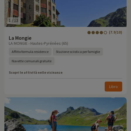
1
/
12
(7.9/10)
La Mongie
LA MONGIE - Hautes-Pyrénées (65)
Affitto formula residence
Stazione sciistica per famiglie
Navette comunali gratuite
Scopri le attività nelle vicinanze
Libro