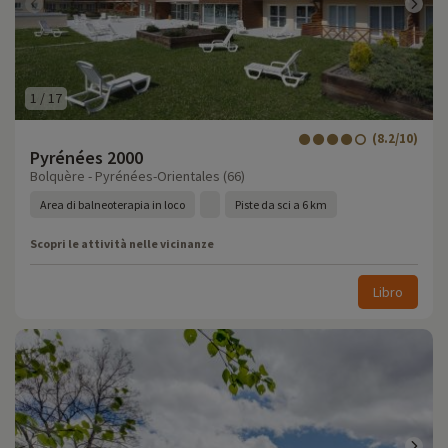
1
/
17
(8.2/10)
Pyrénées 2000
Bolquère - Pyrénées-Orientales (66)
Area di balneoterapia in loco
Piste da sci a 6 km
Scopri le attività nelle vicinanze
Libro