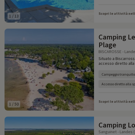
Scopri le attività nel
1
/
13
Camping Le
Plage
BISCAROSSE - Lande
Situato a Biscarross
accesso diretto alla
Campeggio tranquillo 
Accesso diretto alla s
Scopri le attività nel
1
/
50
Camping Lo
Sanguinet - Landes (