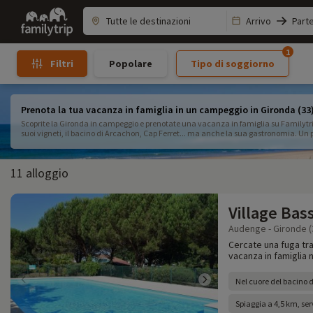
Family
Arrivo
Part
trip
1
Popolare
Tipo di soggiorno
Filtri
Prenota la tua vacanza in famiglia in un campeggio in Gironda (33
Scoprite la Gironda in campeggio e prenotate una vacanza in famiglia su Familytri
suoi vigneti, il bacino di Arcachon, Cap Ferret... ma anche la sua gastronomia. Un
in famiglia.
11 alloggio
Village Bas
Audenge - Gironde (
Cercate una fuga tra
vacanza in famiglia 
Nel cuore del bacino 
Spiaggia a 4,5 km, serv