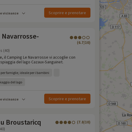
Scoprire e prenotare
le vicinanze
 Navarrosse-
(6.7/10)
s (40)
e, il Camping Le Navarrosse vi accoglie con
 spiaggia del lago Cazaux-Sanguinet.
per famiglie, ideale per i bambini
piaggia del lago
Scoprire e prenotare
le vicinanze
u Broustaricq
(7.8/10)
40)