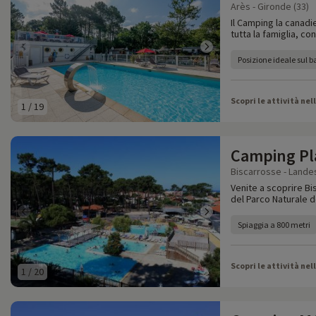
Arès - Gironde (33)
Il Camping la canadi
tutta la famiglia, con
Posizione ideale sul 
Scopri le attività nel
1
/
19
Camping Pl
Biscarrosse - Landes
Venite a scoprire Bi
del Parco Naturale 
Spiaggia a 800 metri
Scopri le attività nel
1
/
20