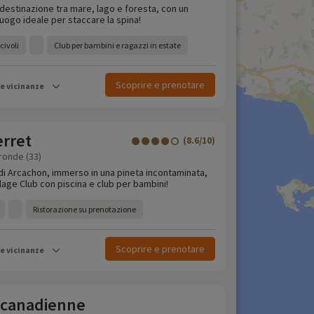
destinazione tra mare, lago e foresta, con un
 luogo ideale per staccare la spina!
civoli
Club per bambini e ragazzi in estate
Scoprire e prenotare
le vicinanze
erret
(8.6/10)
ronde (33)
a di Arcachon, immerso in una pineta incontaminata,
llage Club con piscina e club per bambini!
Ristorazione su prenotazione
Scoprire e prenotare
le vicinanze
 canadienne