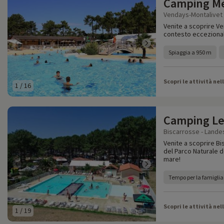
Camping M
Vendays-Montalivet 
Venite a scoprire Ve
contesto eccezional
Spiaggia a 950 m
Scopri le attività nel
1
/
16
Camping Le 
Biscarrosse - Landes
Venite a scoprire Bi
del Parco Naturale 
mare!
Tempo per la famiglia
Scopri le attività nel
1
/
19