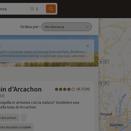
1
enza
Ordina per :
)
p.fr! La Gironda ospita la famosa Dune du Pyla, Bordeaux, i
 patrimonio eccezionale da scoprire per una o più settimane
sin d'Arcachon
(8.7/10)
33)
nquilla in armonia con la natura? Godetevi una
nella baia di Arcachon
di Arcachon
ita da pista ciclabile