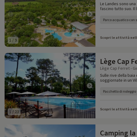
Le Landes sono una 
fascino tutto suo. Il
Parco acquatico con s
Scopri le attività nel
1
/
9
Lège Cap F
Lège Cap Ferret - Gi
Sulle rive della bai
soggiornate in un Vi
Pacchetto di noleggio
Scopri le attività nel
1
/
23
Camping la