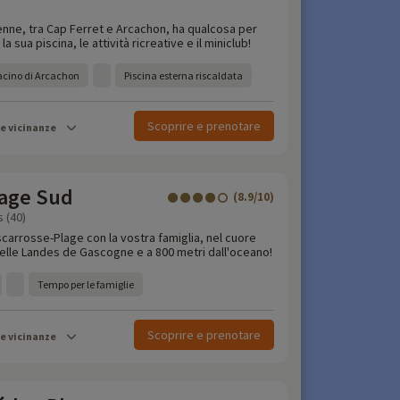
enne, tra Cap Ferret e Arcachon, ha qualcosa per
 la sua piscina, le attività ricreative e il miniclub!
bacino di Arcachon
Piscina esterna riscaldata
Scoprire e prenotare
le vicinanze
age Sud
(8.9/10)
 (40)
scarrosse-Plage con la vostra famiglia, nel cuore
delle Landes de Gascogne e a 800 metri dall'oceano!
Tempo per le famiglie
Scoprire e prenotare
le vicinanze