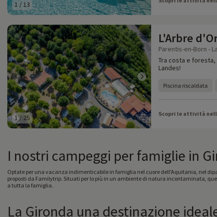
Scopri le attività nel
1
/
13
L'Arbre d'O
Parentis-en-Born - L
Tra costa e foresta,
Landes!
Piscina riscaldata
Scopri le attività nel
1
/
25
I nostri campeggi per famiglie in G
Optate per una vacanza indimenticabile in famiglia nel cuore dell'Aquitania, nel dip
proposti da Familytrip. Situati per lo più in un ambiente di natura incontaminata, ques
a tutta la famiglia.
La Gironda una destinazione ideale