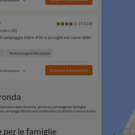
le vicinanze
r
(7.5/10)
andes (40)
 il campeggio Arbre d'Or vi accoglie nel cuore delle
Vicino al lago di Biscarosse
Scoprire e prenotare
le vicinanze
ironda
artimento della Gironda, grazie ai campeggi per famiglie
ti campeggi offrono una moltitudine di attività e servizi adatti
 per le famiglie