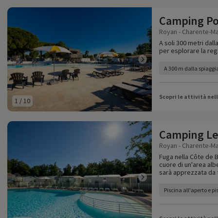
Camping Po
Royan - Charente-Ma
A soli 300 metri dall
per esplorare la re
A 300 m dalla spiaggi
Scopri le attività nel
1
/
10
Camping Le
Royan - Charente-Ma
Fuga nella Côte de B
cuore di un'area alb
sarà apprezzata da t
Piscina all'aperto e p