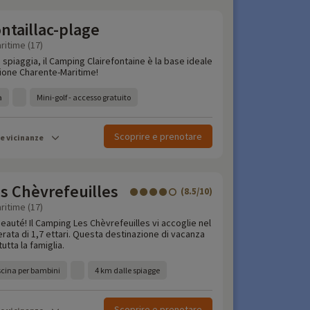
ntaillac-plage
ritime (17)
a spiaggia, il Camping Clairefontaine è la base ideale
gione Charente-Maritime!
a
Mini-golf - accesso gratuito
Scoprire e prenotare
le vicinanze
s Chèvrefeuilles
(8.5/10)
ritime (17)
eauté! Il Camping Les Chèvrefeuilles vi accoglie nel
erata di 1,7 ettari. Questa destinazione di vacanza
utta la famiglia.
iscina per bambini
4 km dalle spiagge
Scoprire e prenotare