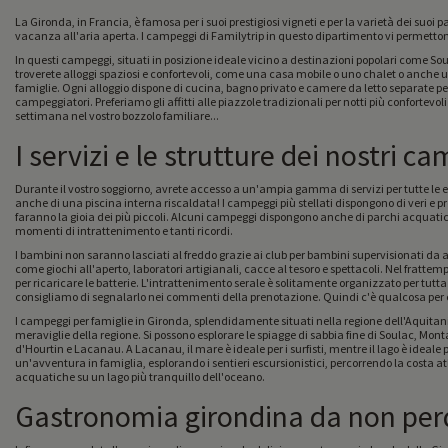
La Gironda, in Francia, è famosa per i suoi prestigiosi vigneti e per la varietà dei suo
vacanza all'aria aperta. I campeggi di Familytrip in questo dipartimento vi permettono d
In questi campeggi, situati in posizione ideale vicino a destinazioni popolari come Sou
troverete alloggi spaziosi e confortevoli, come una casa mobile o uno chalet o anche un 
famiglie. Ogni alloggio dispone di cucina, bagno privato e camere da letto separate per
campeggiatori. Preferiamo gli affitti alle piazzole tradizionali per notti più confortevoli 
settimana nel vostro bozzolo familiare...
I servizi e le strutture dei nostri c
Durante il vostro soggiorno, avrete accesso a un'ampia gamma di servizi per tutte le
anche di una piscina interna riscaldata! I campeggi più stellati dispongono di veri e pr
faranno la gioia dei più piccoli. Alcuni campeggi dispongono anche di parchi acquatici 
momenti di intrattenimento e tanti ricordi.
I bambini non saranno lasciati al freddo grazie ai club per bambini supervisionati da an
come giochi all'aperto, laboratori artigianali, cacce al tesoro e spettacoli. Nel fratte
per ricaricare le batterie. L'intrattenimento serale è solitamente organizzato per tutta 
consigliamo di segnalarlo nei commenti del
I campeggi per famiglie in Gironda, splendidamente situati nella regione dell'Aquitani
meraviglie della regione. Si possono esplorare le spiagge di sabbia fine di Soulac, Mon
d'Hourtin e Lacanau. A Lacanau, il mare è ideale per i surfisti, mentre il lago è ideale 
un'avventura in famiglia, esplorando i sentieri escursionistici, percorrendo la costa at
acquatiche su un lago più tranquillo dell'oceano.
Gastronomia girondina da non per