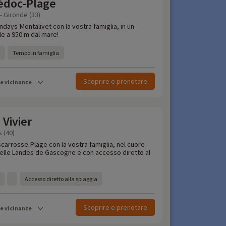
édoc-Plage
- Gironde (33)
ndays-Montalivet con la vostra famiglia, in un
e a 950 m dal mare!
Tempo in famiglia
Scoprire e prenotare
le vicinanze
Vivier
 (40)
scarrosse-Plage con la vostra famiglia, nel cuore
delle Landes de Gascogne e con accesso diretto al
Accesso diretto alla spiaggia
Scoprire e prenotare
le vicinanze