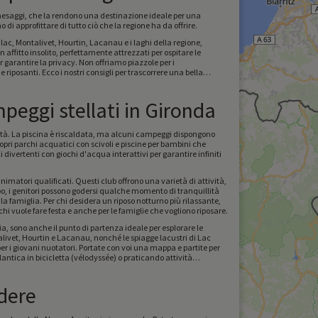
i paesaggi, che la rendono una destinazione ideale per una
i approfittare di tutto ciò che la regione ha da offrire.
lac, Montalivet, Hourtin, Lacanau e i laghi della regione,
affitto insolito, perfettamente attrezzati per ospitare le
 garantire la privacy. Non offriamo piazzole per i
e riposanti. Ecco i nostri consigli per trascorrere una bella
ampeggi stellati in Gironda
 età. La piscina è riscaldata, ma alcuni campeggi dispongono
opri parchi acquatici con scivoli e piscine per bambini che
divertenti con giochi d'acqua interattivi per garantire infiniti
imatori qualificati. Questi club offrono una varietà di attività,
mpo, i genitori possono godersi qualche momento di tranquillità
la famiglia. Per chi desidera un riposo notturno più rilassante,
la prenotazione. Quindi c'è qualcosa per chi vuole fare festa e anche per le famiglie che vogliono riposare.
a, sono anche il punto di partenza ideale per esplorare le
talivet, Hourtin e Lacanau, nonché le spiagge lacustri di Lac
per i giovani nuotatori. Portate con voi una mappa e partite per
lantica in bicicletta (vélodyssée) o praticando attività
dere