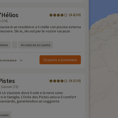
'Hélios
(8.8/10)
e (74)
Savoia in un residence a 5 stelle con piscina esterna
nessere. Ski in, ski out per le vostre vacanze
aldata
Accesso da sci a porta
Scoprire e prenotare
le vicinanze
Pistes
(8.5/10)
- Savoie (73)
 è LA stazione dove il sole e la neve sono
re in famiglia. L'Orée des Pistes unisce il comfort
savoiardo, garantendovi un soggiorno
e piste