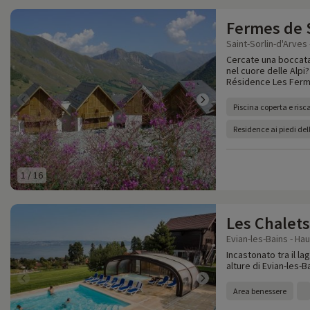
Fermes de S
Saint-Sorlin-d'Arves 
Cercate una boccata d
nel cuore delle Alpi?
Résidence Les Ferme
Piscina coperta e risc
Residence ai piedi dell
1
/
16
Les Chalets
Evian-les-Bains - Ha
Incastonato tra il la
alture di Evian-les-B
Area benessere