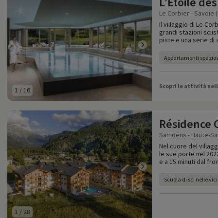
L’Etoile de
Le Corbier - Savoie (
Il villaggio di Le Co
grandi stazioni scii
piste e una serie di a
Appartamenti spazios
Scopri le attività nel
1
/
16
Résidence 
Samoëns - Haute-Sav
Nel cuore del villag
le sue porte nel 202
e a 15 minuti dal fro
Scuola di sci nelle vi
1
/
28