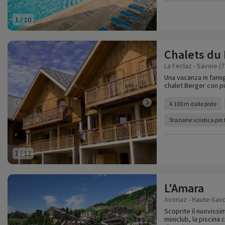
1
/
10
Chalets du
La Feclaz - Savoie (7
Una vacanza in famigl
chalet Berger con pi
A 100 m dalle piste
Stazione sciistica per
1
/
12
L'Amara
Avoriaz - Haute-Savo
Scoprite il nuovissi
miniclub, la piscina 