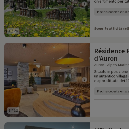
divertimento per tutt
Piscina coperta e risc
Scopri le attività nel
1
/
26
Résidence 
d'Auron
Auron - Alpes-Mariti
Situato in posizione
un autentico villaggi
e approfittate dei 1
Piscina coperta e risc
1
/
12