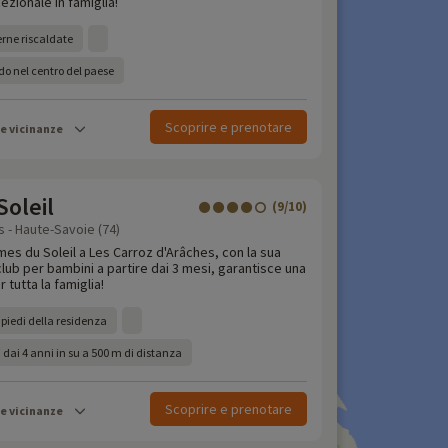
zionale in famiglia!
erne riscaldate
ido nel centro del paese
Scoprire e prenotare
le vicinanze
oleil
(9/10)
 - Haute-Savoie (74)
mes du Soleil a Les Carroz d'Arâches, con la sua
 club per bambini a partire dai 3 mesi, garantisce una
 tutta la famiglia!
i piedi della residenza
 dai 4 anni in su a 500 m di distanza
Scoprire e prenotare
le vicinanze