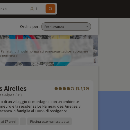
1
enza
Ordina per :
milytrip . I nostri noleggi sci sono progettati per accogliere
lia numerosa!
 Airelles
(8.4/10)
s-Alpes (05)
no di un villaggio di montagna con un ambiente
inevro e la residenza Le Hameau des Airelles vi
acanza in famiglia al 100% di ossigeno!
 ai 17 anni
Piscina esterna riscaldata