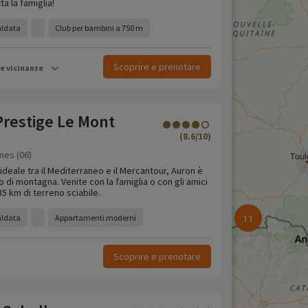
a la famiglia!
aldata
Club per bambini a 750 m
Scoprire e prenotare
le vicinanze
Prestige Le Mont
(8.6/10)
mes (06)
 ideale tra il Mediterraneo e il Mercantour, Auron è
o di montagna. Venite con la famiglia o con gli amici
35 km di terreno sciabile.
11
aldata
Appartamenti moderni
Scoprire e prenotare