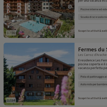
per una vacanza ecce
Piscine interne ed est
Scuola di sci e asilo n
Scopri le attività nel
1
/
56
Fermes du S
Les Carroz d'Araches
Il residence Les Fer
piscina coperta e il
vacanza perfetta per
Pista di pattinaggio a
Asilo nido per bambini
Scopri le attività nel
1
/
14