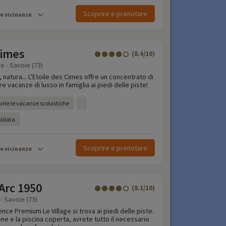
Scoprire e prenotare
le vicinanze
Cimes
(8.4/10)
e - Savoie (73)
 natura... L'Etoile des Cimes offre un concentrato di
e vacanze di lusso in famiglia ai piedi delle piste!
nte le vacanze scolastiche
aldata
Scoprire e prenotare
le vicinanze
 Arc 1950
(8.1/10)
- Savoie (73)
ence Premium Le Village si trova ai piedi delle piste.
e e la piscina coperta, avrete tutto il necessario