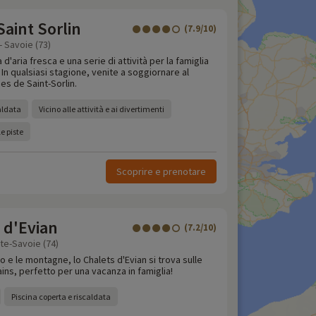
aint Sorlin
(7.9/10)
- Savoie (73)
'aria fresca e una serie di attività per la famiglia
 In qualsiasi stagione, venite a soggiornare al
s de Saint-Sorlin.
aldata
Vicino alle attività e ai divertimenti
e piste
Scoprire e prenotare
 d'Evian
(7.2/10)
ute-Savoie (74)
go e le montagne, lo Chalets d'Evian si trova sulle
ains, perfetto per una vacanza in famiglia!
Piscina coperta e riscaldata