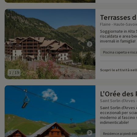
Terrasses d
Flaine - Haute-Savoi
Soggiornate in Alta 
riscaldata e area be
invernali in famiglia!
Piscina coperta e risc
Scopri le attività nel
1
/
19
L'Orée des 
Saint Sorlin d'Arves 
Saint Sorlin d'Arves
eccezionali per scia
moderno al fascino 
indimenticabile!
Residence ai piedi dell