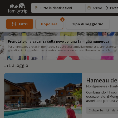
Family
Arrivo
Part
trip
1
Popolare
Tipo di soggiorno
Filtri
Prenotate una vacanza sulla neve per una famiglia numerosa
Per unire svago e relax in montagna se siete una famiglia numerosa, prenotate con Fa
grandi e piccini, perfetti per la vostra prossima vacanza sulla neve con una famig
171 alloggio
Hameau des
Montgenèvre - Haute
Combinando il fasci
eccezionale, il Mong
aspettano per una v
Club per bambini dai 4