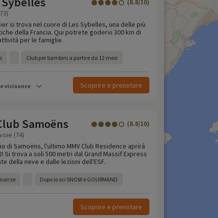
s Sybelles
(8.8/10)
73)
rbier si trova nel cuore di Les Sybelles, una delle più
stiche della Francia. Qui potrete godervi 300 km di
ttività per le famiglie.
i
Club per bambini a partire da 12 mesi
Scoprire e prenotare
le vicinanze
Club Samoëns
(8.8/10)
oie (74)
gio di Samoëns, l'ultimo MMV Club Residence aprirà
2! Si trova a soli 500 metri dal Grand Massif Express
nte della neve e dalle lezioni dell'ESF.
cinanze
Dopo lo sci SNOW e GOURMAND
Scoprire e prenotare