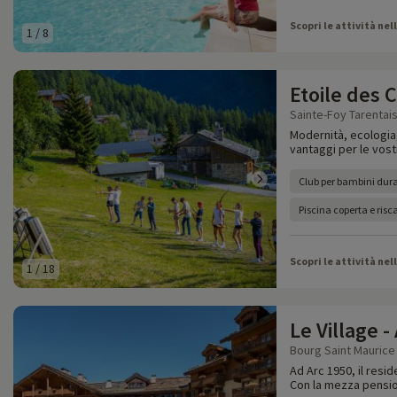
Scopri le attività nel
1
/
8
Etoile des 
Sainte-Foy Tarentais
Modernità, ecologia,
vantaggi per le vostr
Club per bambini dura
Piscina coperta e risc
Scopri le attività nel
1
/
18
Le Village -
Bourg Saint Maurice 
Ad Arc 1950, il resid
Con la mezza pension