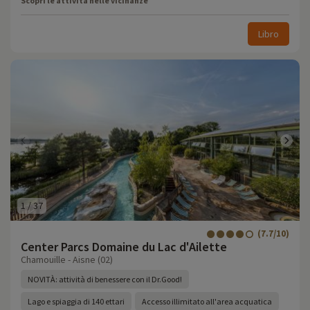
Scopri le attività nelle vicinanze
Libro
1
/
37
(7.7/10)
Center Parcs Domaine du Lac d'Ailette
Chamouille - Aisne (02)
NOVITÀ: attività di benessere con il Dr.Good!
Lago e spiaggia di 140 ettari
Accesso illimitato all'area acquatica