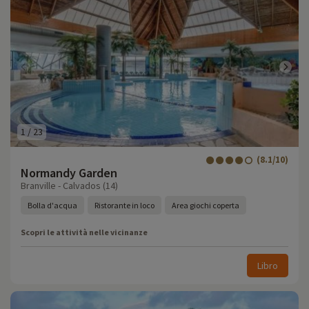
1
/
23
(8.1/10)
Normandy Garden
Branville - Calvados (14)
Bolla d'acqua
Ristorante in loco
Area giochi coperta
Scopri le attività nelle vicinanze
Libro