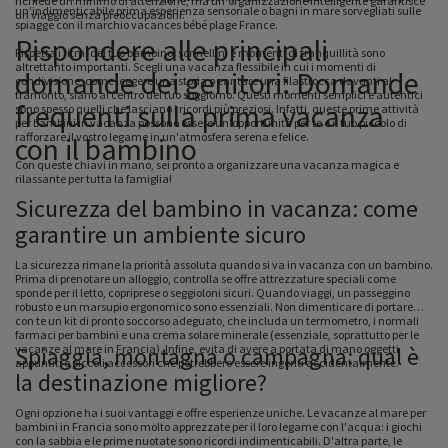
richiede un minimo di attenzione, ma un'organizzazione intelligente garantisce
un'indimenticabile prima esperienza sensoriale o bagni in mare sorvegliati sulle
un viaggio senza preoccupazioni.
spiagge con il marchio vacances bébé plage France.
Rispondere alle principali
Rispetta i ritmi del tuo bambino: sonnellini e momenti di tranquillità sono
altrettanto importanti. Scegli una vacanza flessibile in cui i momenti di
domande dei genitori: Domande
condivisione, come leggere una storia o cantare una filastrocca davanti al
tramonto, siano al centro del tuo soggiorno. Questi momenti semplici e autentici
frequenti sulla prima vacanza
sono spesso quelli che lasciano i ricordi più preziosi. Infatti, queste prime attività
per bambini in vacanza possono essere un'opportunità per te e il tuo piccolo di
rafforzare il vostro legame in un'atmosfera serena e felice.
con il bambino
Con queste chiavi in mano, sei pronto a organizzare una vacanza magica e
rilassante per tutta la famiglia!
Sicurezza del bambino in vacanza: come
garantire un ambiente sicuro
La sicurezza rimane la priorità assoluta quando si va in vacanza con un bambino.
Prima di prenotare un alloggio, controlla se offre attrezzature speciali come
sponde per il letto, copriprese o seggioloni sicuri. Quando viaggi, un passeggino
robusto e un marsupio ergonomico sono essenziali. Non dimenticare di portare
con te un kit di pronto soccorso adeguato, che includa un termometro, i normali
farmaci per bambini e una crema solare minerale (essenziale, soprattutto per le
vacanze al mare in Francia). Infine, evita di avere a portata di mano oggetti
Spiaggia, montagna o campagna: qual è
appuntiti o piccoli accessori che potrebbero essere ingeriti accidentalmente.
la destinazione migliore?
Ogni opzione ha i suoi vantaggi e offre esperienze uniche. Le vacanze al mare per
bambini in Francia sono molto apprezzate per il loro legame con l'acqua: i giochi
con la sabbia e le prime nuotate sono ricordi indimenticabili. D'altra parte, le