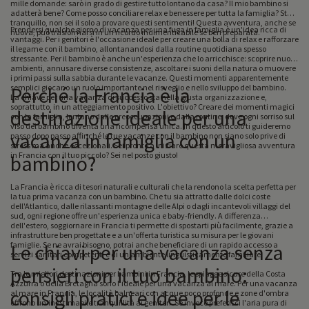
mille domande: sarò in grado di gestire tutto lontano da casa? Il mio bambino si
adatterà bene? Come posso conciliare relax e benessere per tutta la famiglia? Stai
tranquillo, non sei il solo a provare questi sentimenti! Questa avventura, anche se
Prendersi qualche giorno di vacanza per una fuga in famiglia è un'idea ricca di
nuova, può trasformarsi in un ricordo indimenticabile se ben preparata.
vantaggi. Per i genitori è l'occasione ideale per creare una bolla di relax e rafforzare
il legame con il bambino, allontanandosi dalla routine quotidiana spesso
stressante. Per il bambino è anche un'esperienza che lo arricchisce: scoprire nuovi
ambienti, annusare diverse consistenze, ascoltare i suoni della natura o muovere
i primi passi sulla sabbia durante le vacanze. Questi momenti apparentemente
semplici giocano un ruolo importante nel risveglio e nello sviluppo del bambino.
Perché la Francia è la
La chiave per una vacanza di successo sta nella giusta organizzazione e,
soprattutto, in un atteggiamento positivo. L'obiettivo? Creare dei momenti magici
destinazione ideale per una
con la famiglia, lontano dalle preoccupazioni e dalla routine, dove ogni sorriso sul
viso del bambino diventa una ricompensa unica. In questo articolo ti guideremo
vacanza in famiglia con un
passo dopo passo affinché le tue vacanze con il bambino non siano solo prive di
stress ma anche eccezionali. Sei pronto a iniziare questa meravigliosa avventura
in Francia con il tuo piccolo? Sei nel posto giusto!
bambino?
La Francia è ricca di tesori naturali e culturali che la rendono la scelta perfetta per
la tua prima vacanza con un bambino. Che tu sia attratto dalle dolci coste
dell'Atlantico, dalle rilassanti montagne delle Alpi o dagli incantevoli villaggi del
sud, ogni regione offre un'esperienza unica e baby-friendly. A differenza
dell'estero, soggiornare in Francia ti permette di spostarti più facilmente, grazie a
infrastrutture ben progettate e a un'offerta turistica su misura per le giovani
famiglie. Se ne avrai bisogno, potrai anche beneficiare di un rapido accesso a
Le chiavi per una vacanza senza
servizi sanitari competenti e di un ambiente linguisticamente familiare.
pensieri con il tuo bambino:
Tra le migliori destinazioni per bambini in Francia, le spiagge sicure della Costa
Azzurra o della Bretagna sono l'ideale per una vacanza al mare. Per una vacanza
consigli pratici e idee per le
al mare in Francia, le località balneari con acque poco profonde e zone d'ombra
offrono un'inestimabile tranquillità ai genitori. Se invece preferisci l'aria pura di