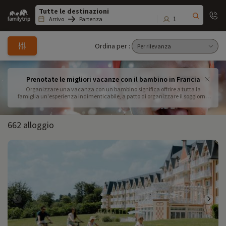
Family
trip
1
Arrivo
Partenza
Ordina per :
Prenotate le migliori vacanze con il bambino in Francia
Organizzare una vacanza con un bambino significa offrire a tutta la
famiglia un'esperienza indimenticabile, a patto di organizzare il soggiorno
nel modo giusto. Questa guida pratica ti aiuterà a scegliere la destinazione
ideale per le vacanze in famiglia, dalle spiagge tranquille alla campagna
verdeggiante e alle montagne rinvigorenti. Scopri le strutture ricettive
662 alloggio
adatte ai bambini, attrezzate per garantire comfort e sicurezza, e approfitta
dei preziosi consigli di viaggio per bambini per un soggiorno senza stress. Dal
noleggio di attrezzature da viaggio per bambini alle precauzioni per la
sicurezza e alle migliori attività per bambini in vacanza, avrai tutte le chiavi
per rendere il tuo soggiorno un successo. Che tu stia sognando una fuga al
mare o un ambiente più intimo, esplora le migliori destinazioni per bambini
in Francia e trova il pacchetto vacanze per famiglie con bambini piccoli che
fa per te. Grazie a questa guida di viaggio a misura di bebè, potrai prenotare
il tuo viaggio in tutta tranquillità e goderti al massimo ogni momento con il
tuo piccolo.