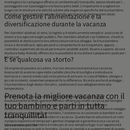
montagne o la campagna offrono un ambiente più tranquillo, spesso ideale per le
passeggiate con il passeggino o la fascia porta bebè. L'importante è scegliere un
luogo con le strutture e le attività adatte alle esigenze specifiche del tuo bambino.
Consulta una guida turistica baby-friendly per trovare le destinazioni ideali.
Come gestire l'alimentazione e la
diversificazione durante la vacanza
Per i bambini allattati al seno, la logistica è relativamente semplice: assicurati di
essere a tuo agio nei luoghi pubblici. Per i bambini allattati con il biberon, chiedi la
possibilità di sterilizzare le loro attrezzature nel tuo alloggio. Se il tuo bambino
inizia a diversificarsi, opta per purè o composte facili da trasportare, oppure
controlla i supermercati locali per trovare i prodotti adatti. Buono a sapersi: alcune
strutture baby-friendly offrono ora la possibilità di riscaldare o preparare i pasti per i
più piccoli.
E se qualcosa va storto?
Gli imprevisti possono accadere, ma non devono rovinare la tua vacanza.
Assicurati di avere le copie delle cartelle cliniche di tuo figlio e individua le
farmacie e i servizi medici più vicini prima di arrivare. In caso di febbre, allergie o
piccoli incidenti, essere ben preparati fa la differenza. Ricorda anche di proteggere
il tuo bambino dagli sbalzi climatici, adattando il suo abbigliamento alla
temperatura.
Prenota la migliore vacanza con il
Esistono opzioni "chiavi in mano" per semplificare l'organizzazione?
Assolutamente sì! Molti operatori turistici offrono pacchetti vacanza per famiglie
tuo bambino e parti in tutta
con bambini piccoli, che includono tutto il necessario per un soggiorno
confortevole e senza preoccupazioni. Questi pacchetti spesso includono il noleggio
tranquillità!
di attrezzature da viaggio per bambini, l'assistenza occasionale ai bambini e un
programma di attività per bambini in vacanza. Questo tipo di soluzione è un vero
e proprio risparmio di tempo per i genitori impegnati e garantisce una vacanza
Una vacanza con il bambino è molto più di una semplice fuga: è un'opportunità
senza preoccupazioni.
per creare preziosi ricordi in famiglia. Grazie ai consigli e ai suggerimenti di questo