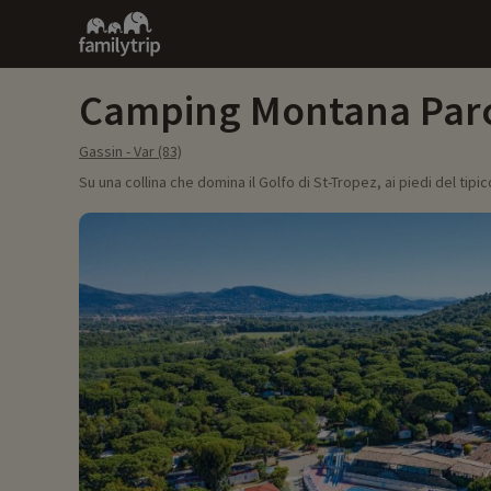
Family
trip
Camping Montana Parc 
Gassin - Var (83)
Su una collina che domina il Golfo di St-Tropez, ai piedi del tipi