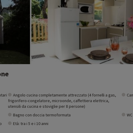
one
tari
Angolo cucina completamente attrezzato (4 fornelli a gas,
Cam
frigorifero-congelatore, microonde, caffettiera elettrica,
utensili da cucina e stoviglie per 8 persone)
Bagno con doccia termoformata
WC 
o
Età: tra i 5 e i 10 anni