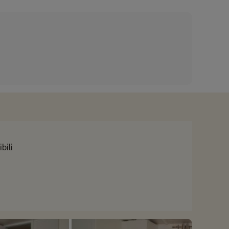
e. Ci sono due piscine, di cui una riscaldata, scivoli per gli
sposizione un'ampia gamma di attività a tema proposte da
 mini-golf, ping-pong e una sala fitness con gabbie per il crossfit
 bar. Non perdetevi il deposito del pane per le vostre colazioni.
animali della regione PACA, lo zoo di Fréjus offre un'esperienza
bili
 il porto, visitare il Musée de l'Annonciade e scoprire la
delle attività, queste possono essere prenotate con uno sconto