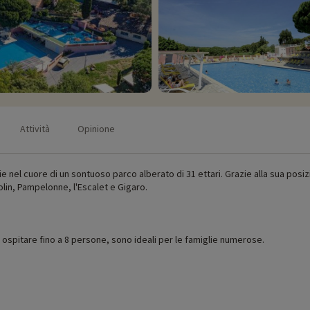
Attività
Opinione
 nel cuore di un sontuoso parco alberato di 31 ettari. Grazie alla sua posiz
olin, Pampelonne, l'Escalet e Gigaro.
r ospitare fino a 8 persone, sono ideali per le famiglie numerose.
 di apertura, età dei club, contenuto del pacchetto bebè, ecc.),
cliccate qui!