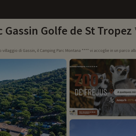
Gassin Golfe de St Tropez
co villaggio di Gassin, il Camping Parc Montana **** vi accoglie in un parco alb