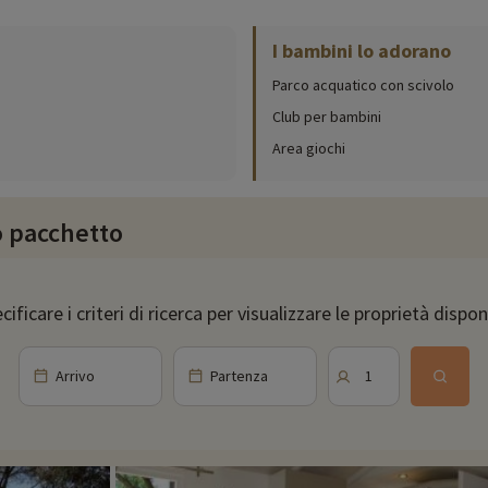
 al fiore all'occhiello di questo stabilimento: un parco acquatico eccezional
a idromassaggio per chi vuole rilassarsi.
I bambini lo adorano
micizie al club, dove saranno seguiti da animatori qualificati. Avranno a di
Parco acquatico con scivolo
i gusti.
Club per bambini
i sera. In loco troverete una varietà di strutture, tra cui campi polisportivi,
Area giochi
e deliziosi gelati. Godetevi un'atmosfera rilassata nell'area TV e nel lounge
ro pacchetto
oo di Fréjus, a soli 29 km di distanza. Rinomato come uno dei migliori parchi 
gli animali e partecipare alle attività organizzate durante la giornata.
cificare i criteri di ricerca per visualizzare le proprietà disponi
ccasione per visitare questo famoso villaggio di pescatori, passeggiare lungo
Arrivo
Partenza
1
vicinanze dei nostri alloggi: zoo, acquario, ecc. Se abbiamo già negoziato 
te scoprirle
cliccando qui!