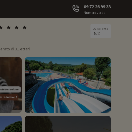
09 72 26 99 33
Numero verde
Avis clients
9
/10
erato di 31 ettari.