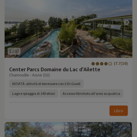
1
/
37
(7.7/10)
Center Parcs Domaine du Lac d'Ailette
Chamouille - Aisne (02)
NOVITÀ: attività di benessere con il Dr.Good!
Lago e spiaggia di 140 ettari
Accesso illimitato all'area acquatica
Libro