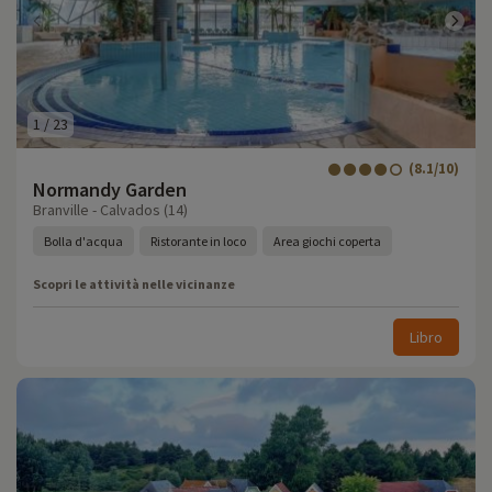
1
/
23
(8.1/10)
Normandy Garden
Branville - Calvados (14)
Bolla d'acqua
Ristorante in loco
Area giochi coperta
Scopri le attività nelle vicinanze
Libro