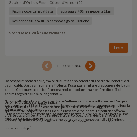
Sables d'Or Les Pins - Côtes-d'Armor (22)
Piscina coperta riscaldata
Spiaggia a 700 m e negozi a 1 km
Residence situato su un campo da golf a 18 buche
Scopri le attività nelle vicinanze
Libro
1 - 25 sur 284
Da tempo immemorabile, molte culture hanno cercato di godere dei benefici dei
bagni caldi. Dai bagni romani all'Ofuros, l'usanza familiare giapponese dei bagni
caldi... Oggi questa pratica è ancora molto popolare, ma non è molto difficile
capire i segreti della sua longevità!
Questa attività rilassante ha anche un'influenza positiva sulla psiche. L'acqua
Un principio abbastanza semplice...
delle terme, tra i 33 e i 37°C, abbassa la nostra temperatura corporea e migliora la
I getti multipli di acqua calda della spa permettono di massaggiare zone
qualità del nostro sonno.
specifiche del corpo. Il massaggio può rilassare o tonificare. Le poltrone offrono
Il rilassamento fisico porta al rilassamento mentale, che a sua volta porta a una
diverse posizioni per indirizzare le parti del corpo su cui si desidera lavorare.
migliore concentrazione.
Questo momento di pura beatitudine dura generalmente tra i 15 e i 30 minuti.
La produzione di endorfine (l'"ormone della felicità") causata dagli idromassaggi
di acqua calda dà una sensazione di felicità e aiuta a ridurre l'ansia e lo stress
Per una serie di benefici!
Per saperne di più
quotidiano. Ecco perché la spa è un buon rimedio se si è soggetti a emicrania.
I vantaggi di questa pratica sono molteplici. A cominciare dai benefici fisici. Il
calore dell'acqua dilata i vasi sanguigni e migliora la circolazione, a tutto