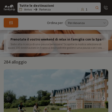
Family
trip
1
Arrivo
Partenza
Ordina per :
Prenotate il vostro weekend di relax in famiglia con la Spa
Siete alla ricerca di una pausa benessere? Scoprite la nostra selezione di
quasi 100 destinazioni in Francia dove potrete godervi una pausa con i vostri
piccoli e una spa in loco. Prenotate subito il vostro weekend benessere per un
relax garantito.
284 alloggio