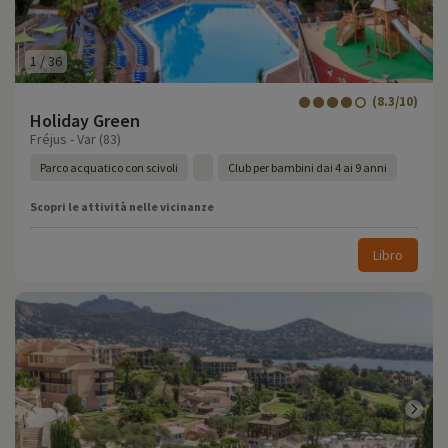
1
/
36
(8.3/10)
Holiday Green
Fréjus - Var (83)
Parco acquatico con scivoli
Club per bambini dai 4 ai 9 anni
Scopri le attività nelle vicinanze
Libro