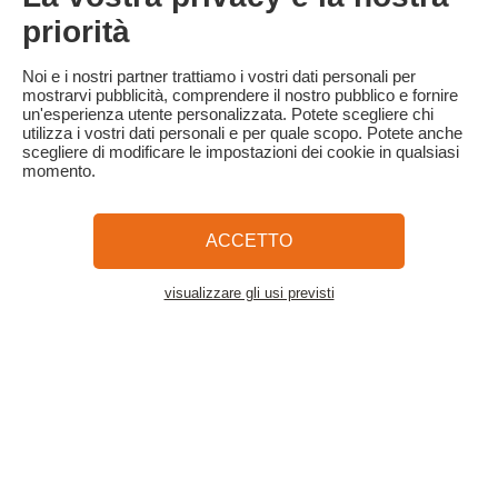
del prezzo del soggiorno.
priorità
Familytrip consiglia di stipulare un'assicurazione di annullamento
con il suo partner AREAS Assurances. Da sottoscrivere al
Noi e i nostri partner trattiamo i vostri dati personali per
momento della prenotazione o entro 24 ore dalla prenotazione
mostrarvi pubblicità, comprendere il nostro pubblico e fornire
per telefono.
un'esperienza utente personalizzata. Potete scegliere chi
utilizza i vostri dati personali e per quale scopo. Potete anche
scegliere di modificare le impostazioni dei cookie in qualsiasi
momento.
Familytrip
© 2026 Familytrip
Chi siamo?
Termini e condizioni generali e informativa sulla privacy
ACCETTO
Cosa dice di noi la stampa
Partner
FAQ
Blog
Mappa del sito
visualizzare gli usi previsti
Vedere l'alloggio
Pagamento sicuro
Diretto da Sooyoos
Chiamateci al numero
Hai bisogno di aiuto?
09 72 26 99 33