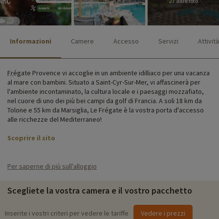
27 altre foto
Informazioni
Camere
Accesso
Servizi
Attività
Frégate Provence vi accoglie in un ambiente idilliaco per una vacanza
al mare con bambini. Situato a Saint-Cyr-Sur-Mer, vi affascinerà per
l'ambiente incontaminato, la cultura locale e i paesaggi mozzafiato,
nel cuore di uno dei più bei campi da golf di Francia. A soli 18 km da
Tolone e 55 km da Marsiglia, Le Frégate è la vostra porta d'accesso
alle ricchezze del Mediterraneo!
Scoprire il sito
Durante il vostro soggiorno, approfittate di una serie di servizi e
strutture, tra cui un ristorante, piscine, area relax, parcheggio e
Per saperne di più sull'alloggio
connessione Wi-Fi ad alta velocità gratuita, per il comfort di tutta la
famiglia!
Scegliete la vostra camera e il vostro pacchetto
Tutte le 100 camere, ville o appartamenti hanno una terrazza con vista
mozzafiato sul Mediterraneo, sul campo da golf o sulla pineta. Le
Inserite i vostri criteri per vedere le tariffe
Vedere i prezzi