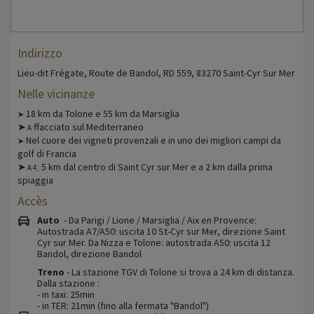
Indirizzo
Lieu-dit Frégate, Route de Bandol, RD 559, 83270 Saint-Cyr Sur Mer
Nelle vicinanze
18 km da Tolone e 55 km da Marsiglia
➤
➤
ffacciato sul Mediterraneo
A
Nel cuore dei vigneti provenzali e in uno dei migliori campi da
➤
golf di Francia
➤
5 km dal centro di Saint Cyr sur Mer e a 2 km dalla prima
A 4,
spiaggia
Accès
Auto
- Da Parigi / Lione / Marsiglia / Aix en Provence:
Autostrada A7/A50: uscita 10 St-Cyr sur Mer, direzione Saint
Cyr sur Mer. Da Nizza e Tolone: autostrada A50: uscita 12
Bandol, direzione Bandol
Treno
- La stazione TGV di Tolone si trova a 24 km di distanza.
Dalla stazione :
- in taxi: 25min
- in TER: 21min (fino alla fermata "Bandol")