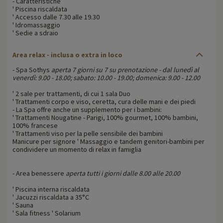
- Caratteristiche
' Piscina riscaldata
' Accesso dalle 7.30 alle 19.30
' Idromassaggio
' Sedie a sdraio
Area relax - inclusa o extra in loco
- Spa Sothys
aperta 7 giorni su 7 su prenotazione - dal lunedì al
venerdì: 9.00 - 18.00; sabato: 10.00 - 19.00; domenica: 9.00 - 12.00
' 2 sale per trattamenti, di cui 1 sala Duo
' Trattamenti corpo e viso, ceretta, cura delle mani e dei piedi
- La Spa offre anche un supplemento per i bambini:
' Trattamenti Nougatine - Parigi, 100% gourmet, 100% bambini,
100% francese
' Trattamenti viso per la pelle sensibile dei bambini
Manicure per signore ' Massaggio e tandem genitori-bambini per
condividere un momento di relax in famiglia
- Area benessere
aperta tutti i giorni dalle 8.00 alle 20.00
' Piscina interna riscaldata
' Jacuzzi riscaldata a 35°C
' Sauna
' Sala fitness ' Solarium