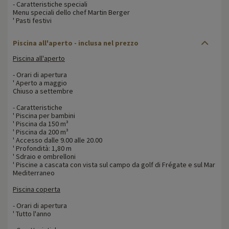
- Caratteristiche speciali
Menu speciali dello chef Martin Berger
' Pasti festivi
Piscina all'aperto - inclusa nel prezzo
Piscina all'aperto
- Orari di apertura
' Aperto a maggio
Chiuso a settembre
- Caratteristiche
' Piscina per bambini
' Piscina da 150 m³
' Piscina da 200 m³
' Accesso dalle 9.00 alle 20.00
' Profondità: 1,80 m
' Sdraio e ombrelloni
' Piscine a cascata con vista sul campo da golf di Frégate e sul Mar
Mediterraneo
Piscina coperta
- Orari di apertura
' Tutto l'anno