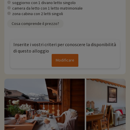
soggiorno con 1 divano letto singolo
Focus sul resort
camera da letto con 1 letto matrimoniale
zona cabina con 2 letti singoli
- Il resort Les Carroz
' Villaggio turistico arroccato nel cuore dell'Alta Savoia
Cosa comprende il prezzo?
' Architettura tipica in pietra e legno
' Ambiente naturale incontaminato
' Numerose attività per il dopo sci: sci-joëring, slittino, monopattini da
Inserite i vostri criteri per conoscere la disponibilità
neve, pista di pattinaggio, bowling...
di questo alloggio
- Area sciistica di Les Carroz
Modificare
' 28 piste, 28 km di percorsi ' Piste prevalentemente blu, ideali per gli
sciatori alle prime armi
' Area per principianti con tappeto coperto di 120 m
' Possibilità di entrare nel comprensorio sciistico del Grand Massif
- Area sciistica Le Grand Massif
' Comprende le località di Flaine, Samoëns, Les Carroz, Morillon e Sixt
Fer à Cheval
' 145 piste, 265 km di percorsi ' Zone avanzate e intermedie
' Una delle più grandi aree per principianti in Francia
Per saperne di più