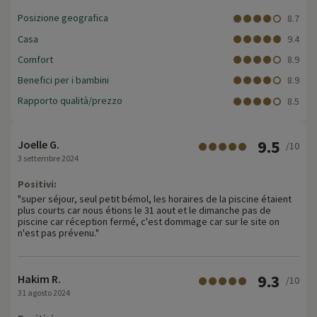
Posizione geografica
8.7
Casa
9.4
Comfort
8.9
Benefici per i bambini
8.9
Rapporto qualità/prezzo
8.5
9.5
Joelle G.
/10
3 settembre 2024
Positivi:
"super séjour, seul petit bémol, les horaires de la piscine étaient
plus courts car nous étions le 31 aout et le dimanche pas de
piscine car réception fermé, c'est dommage car sur le site on
n'est pas prévenu."
9.3
Hakim R.
/10
31 agosto 2024