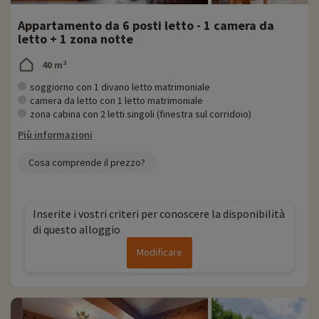
- Animali domestici ammessi, a pagamento
- Persone a mobilità ridotta, devono essere accompagnate
Appartamento da 6 posti letto - 1 camera da
- Residence gestito dal gruppo Pierre & Vacances
letto + 1 zona notte
40 m²
soggiorno con 1 divano letto matrimoniale
camera da letto con 1 letto matrimoniale
zona cabina con 2 letti singoli (finestra sul corridoio)
Più informazioni
Cosa comprende il prezzo?
Inserite i vostri criteri per conoscere la disponibilità
di questo alloggio
Modificare