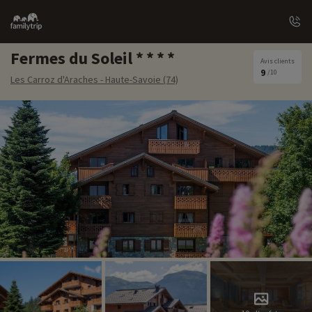
Family
trip
Fermes du Soleil
Avis clients
9
/10
Les Carroz d'Araches - Haute-Savoie (74)