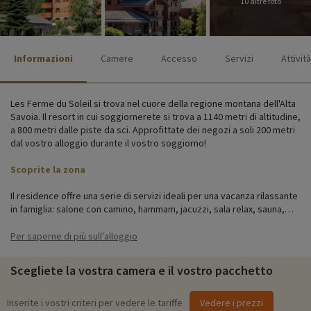
10 altre foto
Informazioni
Camere
Accesso
Servizi
Attività
Les Ferme du Soleil si trova nel cuore della regione montana dell'Alta
Savoia. Il resort in cui soggiornerete si trova a 1140 metri di altitudine,
a 800 metri dalle piste da sci. Approfittate dei negozi a soli 200 metri
dal vostro alloggio durante il vostro soggiorno!
Scoprite la zona
Il residence offre una serie di servizi ideali per una vacanza rilassante
in famiglia: salone con camino, hammam, jacuzzi, sala relax, sauna,
tisaneria, sala cardio-training. È disponibile un servizio di prestito, con
ferri e assi da stiro, asciugacapelli, fumetti, giochi da tavolo e
Per saperne di più sull'alloggio
tascabili.
Scegliete la vostra camera e il vostro pacchetto
L'architettura tradizionale del residence fa sì che gli appartamenti
siano perfettamente attrezzati per le famiglie. Dispongono di una
cucina completamente attrezzata con piano cottura, microonde,
Inserite i vostri criteri per vedere le tariffe
Vedere i prezzi