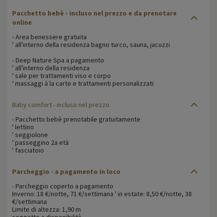
Pacchetto bebè - incluso nel prezzo e da prenotare
online
- Area benessere gratuita
' all'interno della residenza bagno turco, sauna, jacuzzi
- Deep Nature Spa a pagamento
' all'interno della residenza
' sale per trattamenti viso e corpo
' massaggi à la carte e trattamenti personalizzati
Baby comfort
- incluso nel prezzo
- Pacchetto bebè prenotabile gratuitamente
' lettino
' seggiolone
' passeggino 2a età
' fasciatoio
Parcheggio - a pagamento in loco
- Parcheggio coperto a pagamento
Inverno: 18 €/notte, 71 €/settimana ' in estate: 8,50 €/notte, 38
€/settimana
Limite di altezza: 1,90 m
soggetto a disponibilità