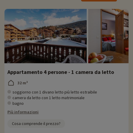
lavastoviglie, macchina per il caffè, bollitore, TV, Wi-Fi e hi-fi. Lenzuola
e asciugamani sono inclusi, così come la pulizia di fine soggiorno,
esclusa la cucina.
Attività per famiglie in loco
Per informazioni precise sulle attività disponibili in loco (data di
apertura, età del club, contenuto dello zaino per i bambini, ecc.
Come in molti residence di montagna, le attività sono concentrate
all'interno del resort. Tuttavia, all'interno del residence troverete
un'area acquatica con piscina interna riscaldata, hammam, sauna e
jacuzzi. Non dimenticate il calcio balilla, il tavolo da biliardo e i giochi
Appartamento 4 persone - 1 camera da letto
da tavolo disponibili in loco.
32 m²
Il ristorante
soggiorno con 1 divano letto più letto estraibile
Les Fermes du Soleil offre un servizio di panetteria e una rosticceria
camera da letto con 1 letto matrimoniale
per deliziare il vostro palato. Queste opzioni devono essere
bagno
prenotate in anticipo alla reception. I piatti prenotati tramite il
Più informazioni
servizio di rosticceria saranno portati direttamente nel vostro
appartamento.
Cosa comprende il prezzo?
Scoprire la regione e le attività per le famiglie