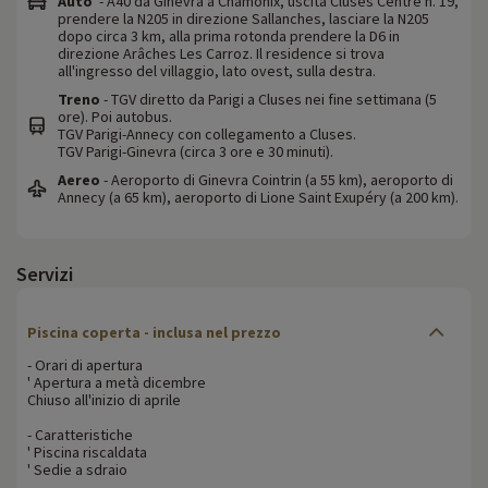
Auto
- A40 da Ginevra a Chamonix, uscita Cluses Centre n. 19,
prendere la N205 in direzione Sallanches, lasciare la N205
dopo circa 3 km, alla prima rotonda prendere la D6 in
direzione Arâches Les Carroz. Il residence si trova
all'ingresso del villaggio, lato ovest, sulla destra.
Treno
- TGV diretto da Parigi a Cluses nei fine settimana (5
ore). Poi autobus.
TGV Parigi-Annecy con collegamento a Cluses.
TGV Parigi-Ginevra (circa 3 ore e 30 minuti).
Aereo
- Aeroporto di Ginevra Cointrin (a 55 km), aeroporto di
Annecy (a 65 km), aeroporto di Lione Saint Exupéry (a 200 km).
Servizi
Piscina coperta - inclusa nel prezzo
- Orari di apertura
' Apertura a metà dicembre
Chiuso all'inizio di aprile
- Caratteristiche
' Piscina riscaldata
' Sedie a sdraio