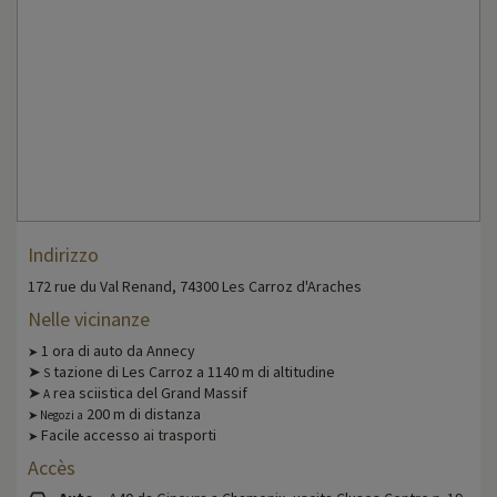
Indirizzo
172 rue du Val Renand, 74300 Les Carroz d'Araches
Nelle vicinanze
1 ora di auto da Annecy
➤
➤
tazione di Les Carroz a 1140 m di altitudine
S
➤
rea sciistica del Grand Massif
A
200 m di distanza
➤ Negozi a
Facile accesso ai trasporti
➤
Accès