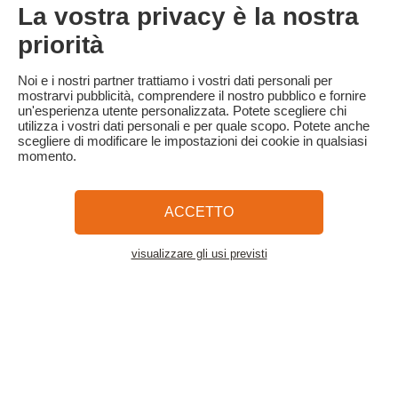
soggiorno: trattenuta della caparra.
La vostra privacy è la nostra
- Cancellazione a meno di 30 giorni dall'inizio del soggiorno: 100%
del prezzo del soggiorno.
priorità
Familytrip consiglia di stipulare un'assicurazione di annullamento
con il suo partner AREAS Assurances. Da sottoscrivere al
Noi e i nostri partner trattiamo i vostri dati personali per
momento della prenotazione o entro 24 ore dalla prenotazione
mostrarvi pubblicità, comprendere il nostro pubblico e fornire
per telefono.
un'esperienza utente personalizzata. Potete scegliere chi
utilizza i vostri dati personali e per quale scopo. Potete anche
scegliere di modificare le impostazioni dei cookie in qualsiasi
momento.
Familytrip
© 2026 Familytrip
Chi siamo?
Termini e condizioni generali e informativa sulla privacy
ACCETTO
Cosa dice di noi la stampa
Partner
FAQ
Blog
Mappa del sito
visualizzare gli usi previsti
Vedere l'alloggio
Pagamento sicuro
Diretto da Sooyoos
Chiamateci al numero
Hai bisogno di aiuto?
09 72 26 99 33