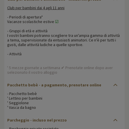
Club per bambini dai 4 agli 11 anni
- Periodi di apertura*
Vacanze scolastiche estive
☑
- Gruppi di età e attività
I vostri bambini potranno scegliere tra un'ampia gamma di attività
a tema, supervisionate da entusiasti animatori. Ce n'è per tutti i
gusti, dalle attività ludiche a quelle sportive.
- Attività
' 5 mezze giornate a settimana ✔ Prenotate online dopo aver
selezionato il vostro alloggio
Pacchetto bebè - a pagamento, prenotare online
- Pacchetto bebè
' Lettino per bambini
' Seggiolone
' Vasca da bagno
Parcheggio - incluso nel prezzo
- Parcheggio privato recintato