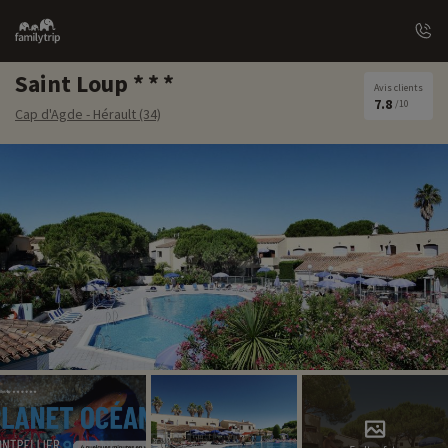
Family
trip
Saint Loup
Avis clients
7.8
/10
Cap d'Agde - Hérault (34)