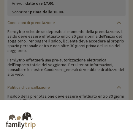
Arrivo :
dalle ore 17.00.
Scoprire :
prima delle 10.00.
Condizioni di prenotazione
Familytrip richiede un deposito al momento della prenotazione. Il
saldo deve essere effettuato entro 30 giorni prima dell'inizio del
soggiorno. Per pagare il saldo, il cliente deve accedere al proprio
spazio personale entro e non oltre 30 giorni prima dell'inizio del
soggiorno.
Familytrip effettuerà una pre-autorizzazione elettronica
dell'importo totale del soggiorno. Per ulteriori informazioni,
consultare le nostre Condizioni generali di vendita e di utilizzo del
sito web.
Politica di cancellazione
Il saldo della prenotazione deve essere effettuato entro 30 giorni
prima dell'inizio della vacanza. Il cliente riceverà un promemoria
per il pagamento del saldo della prenotazione via e-mail 35 giorni
prima dell'inizio del soggiorno.
Le penali di cancellazione sono calcolate in base alla seguente
tabella:
- Cancellazione a partire da 30 giorni prima dell'inizio del