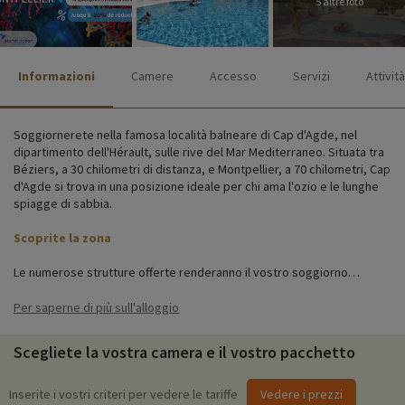
5 altre foto
Informazioni
Camere
Accesso
Servizi
Attività
Soggiornerete nella famosa località balneare di Cap d'Agde, nel
dipartimento dell'Hérault, sulle rive del Mar Mediterraneo. Situata tra
Béziers, a 30 chilometri di distanza, e Montpellier, a 70 chilometri, Cap
d'Agde si trova in una posizione ideale per chi ama l'ozio e le lunghe
spiagge di sabbia.
Scoprite la zona
Le numerose strutture offerte renderanno il vostro soggiorno
davvero rilassante per tutta la famiglia. In loco troverete una grande
piscina all'aperto con vasca per bambini. Un parcheggio privato
Per saperne di più sull'alloggio
recintato e un'area giochi per far felici i bambini!
Scegliete la vostra camera e il vostro pacchetto
Il residence Saint Loup offre appartamenti spaziosi con bagno
privato, angolo cottura completo (frigorifero, piano cottura,
lavastoviglie e microonde) e terrazza o balcone con mobili da
Inserite i vostri criteri per vedere le tariffe
Vedere i prezzi