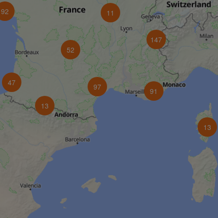
92
11
147
52
47
97
91
13
13