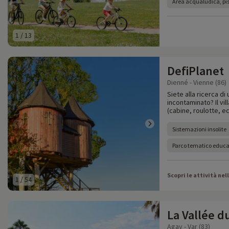
Area acqualudica, pis
1
/
13
DefiPlanet
Dienné - Vienne (86)
Siete alla ricerca d
incontaminato? Il vi
(cabine, roulotte, e
Sistemazioni insolite
Parco tematico educa
Scopri le attività nel
1
/
54
La Vallée d
Agay - Var (83)