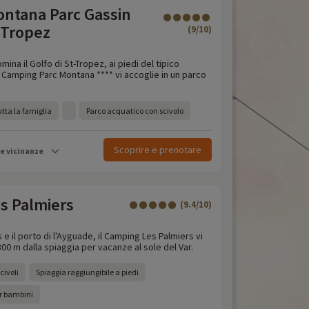
ntana Parc Gassin
 Tropez
(9/10)
mina il Golfo di St-Tropez, ai piedi del tipico
il Camping Parc Montana **** vi accoglie in un parco
tta la famiglia
Parco acquatico con scivolo
Scoprire e prenotare
le vicinanze
s Palmiers
(9.4/10)
s e il porto di l'Ayguade, il Camping Les Palmiers vi
300 m dalla spiaggia per vacanze al sole del Var.
civoli
Spiaggia raggiungibile a piedi
r bambini