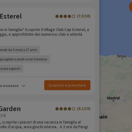
 Esterel
(7.5/10)
 in famiglia? Scoprite il Village Club Cap Esterel, a
agge, e approfittate dei numerosi club e attività
onati da 3 mesi a 17 anni
ungibile a piedi o con il trenino
scine e giochi
Scoprire e prenotare
le vicinanze
Garden
(8.1/10)
(14)
 scoprite i piaceri di una vacanza in famiglia al
le d'acqua, area giochi interna... A 2 ore da Parigi