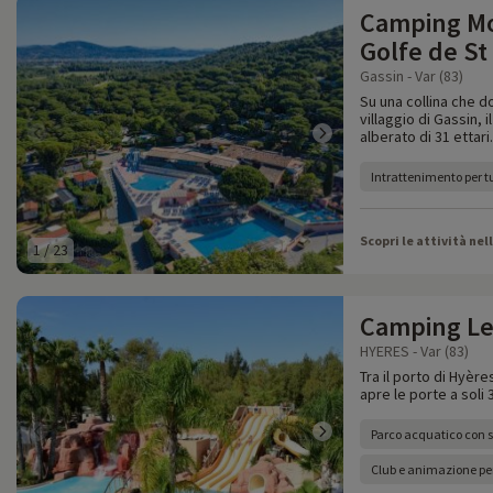
Camping Mo
Golfe de St
Gassin - Var (83)
Su una collina che do
villaggio di Gassin, 
alberato di 31 ettari.
Intrattenimento per tu
Scopri le attività nel
1
/
23
Camping Le
HYERES - Var (83)
Tra il porto di Hyère
apre le porte a soli 
Parco acquatico con s
Club e animazione pe