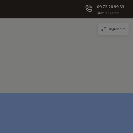
09 72 26 99 33
Numero verde
Ingrandire