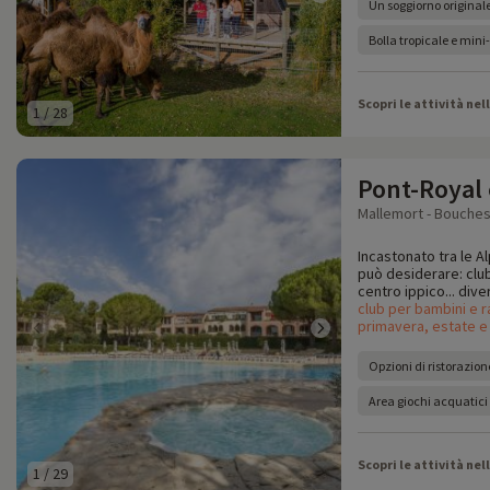
Un soggiorno originale
Bolla tropicale e mini-
Scopri le attività nel
1
/
28
Pont-Royal
Mallemort - Bouches
Incastonato tra le Alp
può desiderare: clu
centro ippico... dive
club per bambini e r
primavera, estate e
Opzioni di ristorazion
Area giochi acquatici
Scopri le attività nel
1
/
29