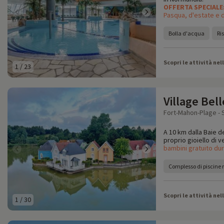
OFFERTA SPECIALE
Pasqua, d'estate e d
Bolla d'acqua
Ri
Scopri le attività nel
1
/
23
Village Bel
Fort-Mahon-Plage -
A 10 km dalla Baie d
proprio gioiello di v
bambini gratuito du
Complesso di piscine 
Scopri le attività nel
1
/
30