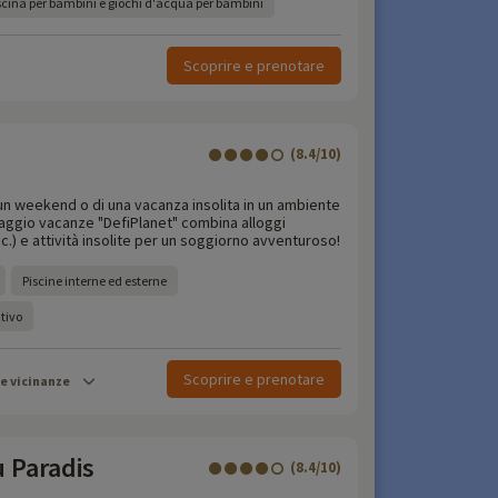
cina per bambini e giochi d'acqua per bambini
Scoprire e prenotare
(8.4/10)
i un weekend o di una vacanza insolita in un ambiente
llaggio vacanze "DefiPlanet" combina alloggi
cc.) e attività insolite per un soggiorno avventuroso!
Piscine interne ed esterne
tivo
Scoprire e prenotare
le vicinanze
u Paradis
(8.4/10)