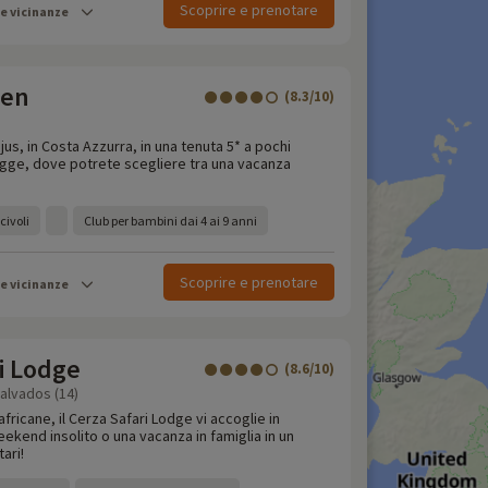
Scoprire e prenotare
le vicinanze
een
(8.3/10)
us, in Costa Azzurra, in una tenuta 5* a pochi
iagge, dove potrete scegliere tra una vacanza
civoli
Club per bambini dai 4 ai 9 anni
Scoprire e prenotare
le vicinanze
i Lodge
(8.6/10)
Calvados (14)
 africane, il Cerza Safari Lodge vi accoglie in
kend insolito o una vacanza in famiglia in un
ari!