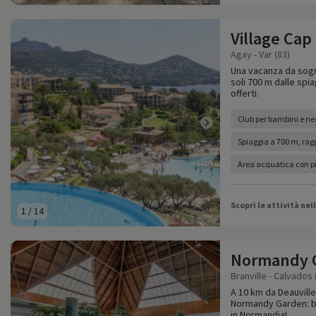
Village Cap
Agay - Var (83)
Una vacanza da sogno
soli 700 m dalle spi
offerti.
Club per bambini e ne
Spiaggia a 700 m, raggi
Area acquatica con pi
Scopri le attività nel
1
/
14
Normandy 
Branville - Calvados 
A 10 km da Deauville,
Normandy Garden: bol
in Normandia!