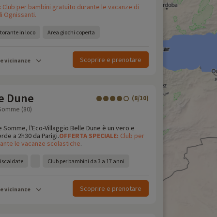
:
Club per bambini gratuito durante le vacanze di
i Ognissanti.
storante in loco
Area giochi coperta
Scoprire e prenotare
le vicinanze
le Dune
(8/10)
 Somme (80)
e Somme, l'Eco-Villaggio Belle Dune è un vero e
erde a 2h30 da Parigi.
OFFERTA
SPECIALE:
Club per
rante le vacanze scolastiche
.
riscaldate
Club per bambini da 3 a 17 anni
Scoprire e prenotare
le vicinanze