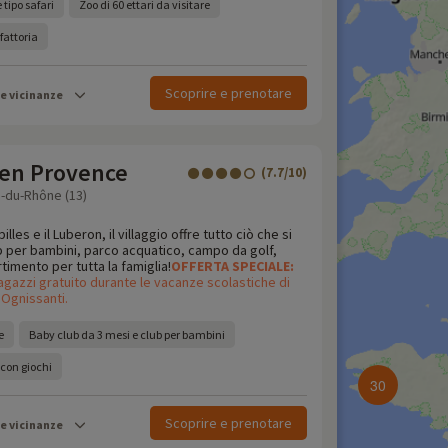
 tipo safari
Zoo di 60 ettari da visitare
fattoria
Scoprire e prenotare
le vicinanze
 en Provence
(7.7/10)
-du-Rhône (13)
illes e il Luberon, il villaggio offre tutto ciò che si
b per bambini, parco acquatico, campo da golf,
rtimento per tutta la famiglia!
OFFERTA
SPECIALE:
agazzi gratuito durante le vacanze scolastiche di
 Ognissanti.
e
Baby club da 3 mesi e club per bambini
 con giochi
30
Scoprire e prenotare
le vicinanze