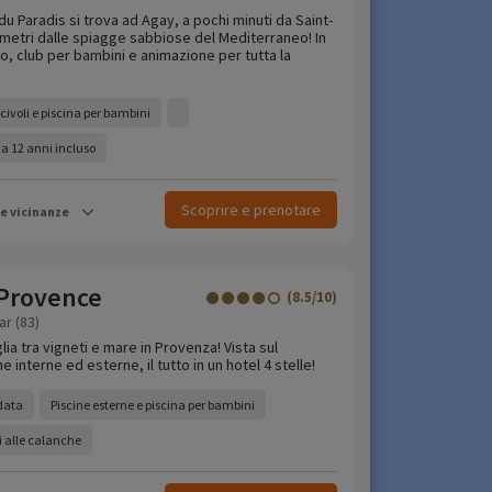
du Paradis si trova ad Agay, a pochi minuti da Saint-
 metri dalle spiagge sabbiose del Mediterraneo! In
o, club per bambini e animazione per tutta la
civoli e piscina per bambini
 a 12 anni incluso
Scoprire e prenotare
le vicinanze
 Provence
(8.5/10)
ar (83)
ia tra vigneti e mare in Provenza! Vista sul
 interne ed esterne, il tutto in un hotel 4 stelle!
ldata
Piscine esterne e piscina per bambini
i alle calanche