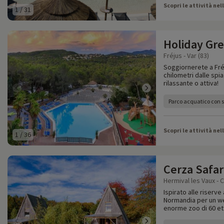
Scopri le attività nel
1
/
31
Holiday Gr
Fréjus - Var (83)
Soggiornerete a Fréj
chilometri dalle sp
rilassante o attiva!
Parco acquatico con s
Scopri le attività nel
1
/
36
Cerza Safar
Hermival les Vaux - 
Ispirato alle riserve
Normandia per un wee
enorme zoo di 60 ett