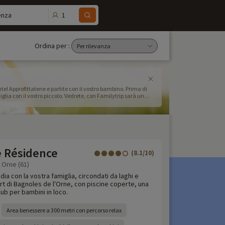
1
enza
Ordina per :
te! Approfittatene e partite con il vostro bambino. Prima di
iglia con il vostro piccolo. Vedrete, con Familytrip sarà un
e Résidence
(8.1/10)
 Orne (61)
ia con la vostra famiglia, circondati da laghi e
rt di Bagnoles de l'Orne, con piscine coperte, una
ub per bambini in loco.
Area benessere a 300 metri con percorso relax