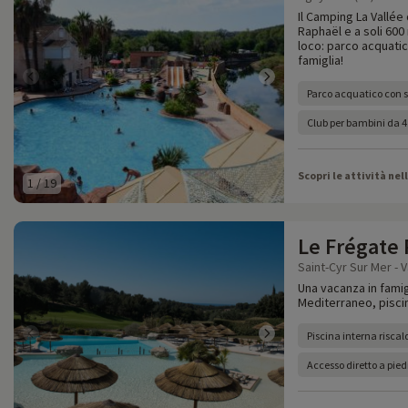
Il Camping La Vallée 
Raphaël e a soli 600
loco: parco acquatic
famiglia!
Parco acquatico con s
Club per bambini da 4
Scopri le attività nel
1
/
19
Le Frégate
Saint-Cyr Sur Mer - V
Una vacanza in famigl
Mediterraneo, piscine
Piscina interna risca
Accesso diretto a pied