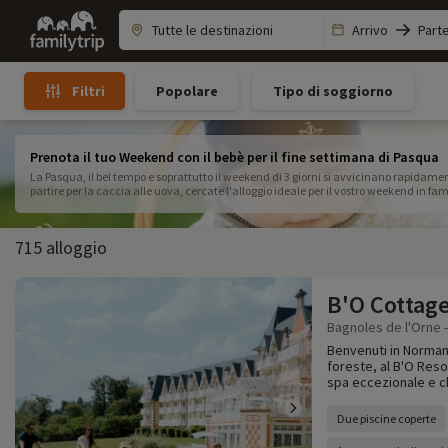
Family
Arrivo
Part
trip
Popolare
Tipo di soggiorno
Filtri
Prenota il tuo Weekend con il bebè per il fine settimana di Pasqua
La Pasqua, il bel tempo e soprattutto il weekend di 3 giorni si avvicinano rapidamen
partire per la caccia alle uova, cercate l'alloggio ideale per il vostro weekend in fam
gioco da ragazzi!
715 alloggio
B'O Cottag
Bagnoles de l'Orne -
Benvenuti in Normand
foreste, al B'O Reso
spa eccezionale e cl
Due piscine coperte