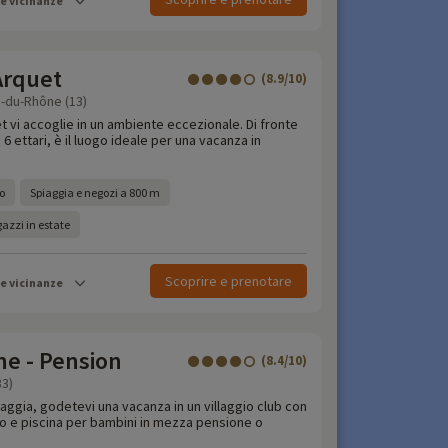
le vicinanze
Arquet
(8.9/10)
-du-Rhône (13)
t vi accoglie in un ambiente eccezionale. Di fronte
i 6 ettari, è il luogo ideale per una vacanza in
o
Spiaggia e negozi a 800 m
azzi in estate
Scoprire e prenotare
le vicinanze
ne - Pension
(8.4/10)
83)
iaggia, godetevi una vacanza in un villaggio club con
lo e piscina per bambini in mezza pensione o