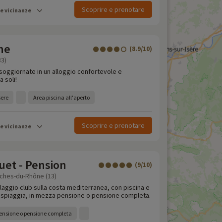
Scoprire e prenotare
le vicinanze
ne
(8.9/10)
83)
, soggiornate in un alloggio confortevole e
a soli!
sere
Area piscina all'aperto
Scoprire e prenotare
le vicinanze
uet - Pension
(9/10)
uches-du-Rhône (13)
llaggio club sulla costa mediterranea, con piscina e
a spiaggia, in mezza pensione o pensione completa.
pensione o pensione completa