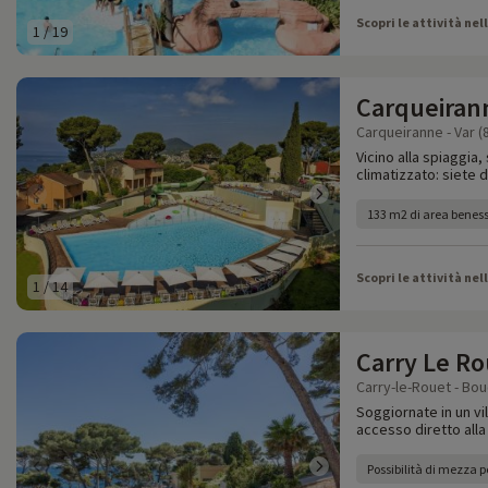
Scopri le attività nel
1
/
19
Carqueiran
Carqueiranne - Var (
Vicino alla spiaggia
climatizzato: siete d
133 m2 di area benes
Scopri le attività nel
1
/
14
Carry Le Ro
Carry-le-Rouet - Bo
Soggiornate in un vi
accesso diretto all
Possibilità di mezza 