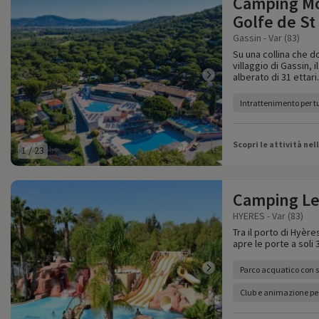
Camping Mo
Golfe de St
Gassin - Var (83)
Su una collina che do
villaggio di Gassin, 
alberato di 31 ettari.
Intrattenimento per tu
Scopri le attività nel
1
/
23
Camping Le
HYERES - Var (83)
Tra il porto di Hyère
apre le porte a soli 
Parco acquatico con s
Club e animazione pe