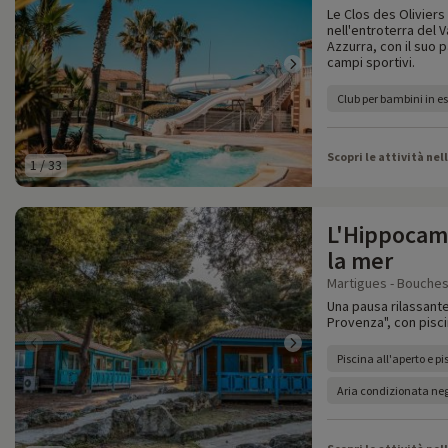
Le Clos des Oliviers 
nell'entroterra del V
Azzurra, con il suo p
campi sportivi.
Club per bambini in e
Scopri le attività nel
1
/
33
L'Hippocamp
la mer
Martigues - Bouches
Una pausa rilassante
Provenza", con pisc
Piscina all'aperto e p
Aria condizionata neg