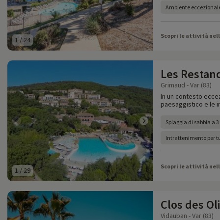
Ambiente eccezionale
Scopri le attività nel
1
/
24
Les Restan
Grimaud - Var (83)
In un contesto ecce
paesaggistico e le in
Spiaggia di sabbia a 
Intrattenimento per tu
Scopri le attività nel
1
/
29
Clos des Oli
Vidauban - Var (83)