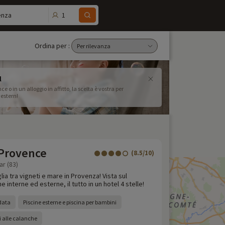
1
enza
Ordina per :
l
o in un alloggio in affitto, la scelta è vostra per
western!
 Provence
(8.5/10)
ar (83)
ia tra vigneti e mare in Provenza! Vista sul
 interne ed esterne, il tutto in un hotel 4 stelle!
ldata
Piscine esterne e piscina per bambini
i alle calanche