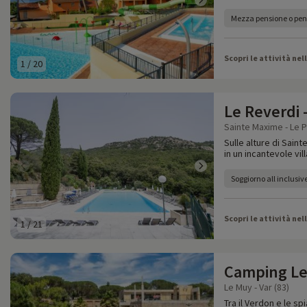
Mezza pensione o pe
Scopri le attività nel
1
/
20
Le Reverdi 
Sainte Maxime - Le Pl
Sulle alture di Sain
in un incantevole vil
Soggiorno all inclusiv
Scopri le attività nel
1
/
21
Camping Le
Le Muy - Var (83)
Tra il Verdon e le s