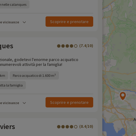
 nelle calanques
Scoprire e prenotare
le vicinanze
ques
(7.4/10)
zionale, godetevi l'enorme parco acquatico
numerevoli attività per la famiglia!
3 km
Parco acquatico di 1.600 m²
tta la famiglia
Scoprire e prenotare
le vicinanze
viers
(8.4/10)