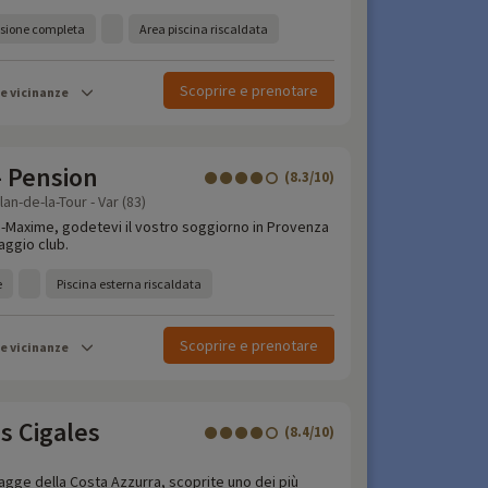
nsione completa
Area piscina riscaldata
Scoprire e prenotare
le vicinanze
- Pension
(8.3/10)
an-de-la-Tour - Var (83)
te-Maxime, godetevi il vostro soggiorno in Provenza
laggio club.
e
Piscina esterna riscaldata
Scoprire e prenotare
le vicinanze
s Cigales
(8.4/10)
piagge della Costa Azzurra, scoprite uno dei più