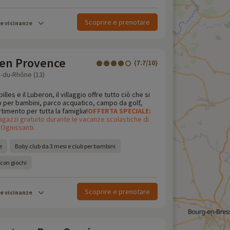
Scoprire e prenotare
le vicinanze
 en Provence
(7.7/10)
-du-Rhône (13)
illes e il Luberon, il villaggio offre tutto ciò che si
b per bambini, parco acquatico, campo da golf,
rtimento per tutta la famiglia!
OFFERTA
SPECIALE:
agazzi gratuito durante le vacanze scolastiche di
 Ognissanti.
e
Baby club da 3 mesi e club per bambini
 con giochi
Scoprire e prenotare
le vicinanze