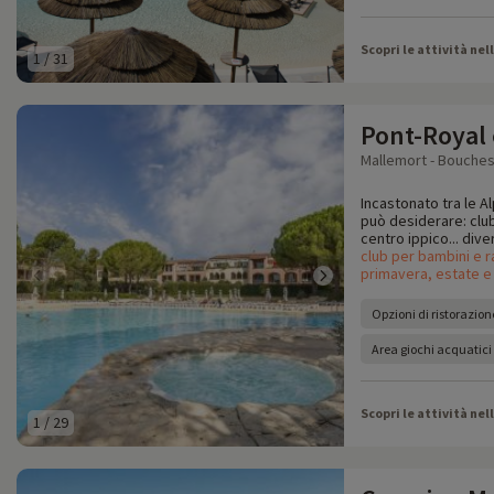
Scopri le attività nel
1
/
31
Pont-Royal
Mallemort - Bouches
Incastonato tra le Alp
può desiderare: clu
centro ippico... dive
club per bambini e r
primavera, estate e
Opzioni di ristorazion
Area giochi acquatici
Scopri le attività nel
1
/
29