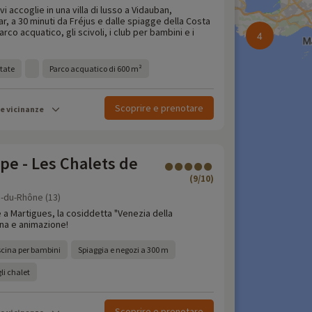
vi accoglie in una villa di lusso a Vidauban,
ar, a 30 minuti da Fréjus e dalle spiagge della Costa
arco acquatico, gli scivoli, i club per bambini e i
4
state
Parco acquatico di 600 m²
Scoprire e prenotare
le vicinanze
e - Les Chalets de
(9/10)
-du-Rhône (13)
 a Martigues, la cosiddetta "Venezia della
ina e animazione!
iscina per bambini
Spiaggia e negozi a 300 m
li chalet
Scoprire e prenotare