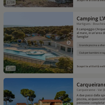
Scopri le attività nel
1
/
16
Camping L'
Martigues - Bouches
Il campeggio L'Arque
al mare, in un'area d
famiglia!
Grande piscina a sfior
Club per bambini e rag
Scopri le attività nel
1
/
17
Carqueiran
Carqueiranne - Var (
A due passi dalla sp
piscina, acquascivo
pensione completa!