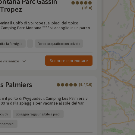
ntana Parc Gassin
 Tropez
(9/10)
mina il Golfo di St-Tropez, ai piedi del tipico
il Camping Parc Montana **** vi accoglie in un parco
tta la famiglia
Parco acquatico con scivolo
Scoprire e prenotare
le vicinanze
s Palmiers
(9.4/10)
s e il porto di l'Ayguade, il Camping Les Palmiers vi
300 m dalla spiaggia per vacanze al sole del Var.
civoli
Spiaggia raggiungibile a piedi
r bambini