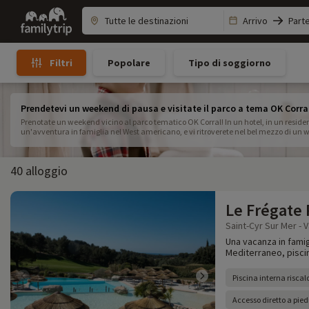
Family
Arrivo
Part
trip
Popolare
Tipo di soggiorno
Filtri
Prendetevi un weekend di pausa e visitate il parco a tema OK Corra
Prenotate un weekend vicino al parco tematico OK Corral! In un hotel, in un residence 
un'avventura in famiglia nel West americano, e vi ritroverete nel bel mezzo di un 
40 alloggio
Le Frégate
Saint-Cyr Sur Mer - V
Una vacanza in famigl
Mediterraneo, piscine
Piscina interna risca
Accesso diretto a pied