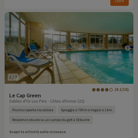
Libro
1
/
7
(8.1/10)
Le Cap Green
Sables d'Or Les Pins - Côtes-d'Armor (22)
Piscina coperta riscaldata
Spiaggia a 700 m e negozi a 1 km
Residence situato su un campo da golf a 18 buche
Scopri le attività nelle vicinanze