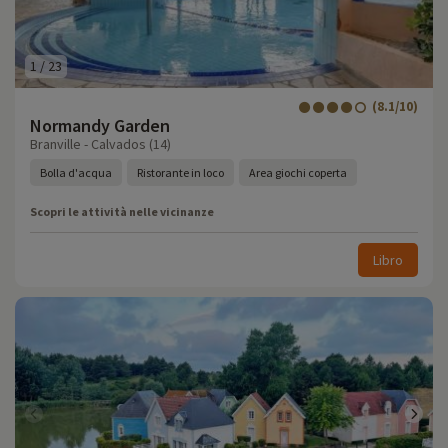
1
/
23
(8.1/10)
Normandy Garden
Branville - Calvados (14)
Bolla d'acqua
Ristorante in loco
Area giochi coperta
Scopri le attività nelle vicinanze
Libro