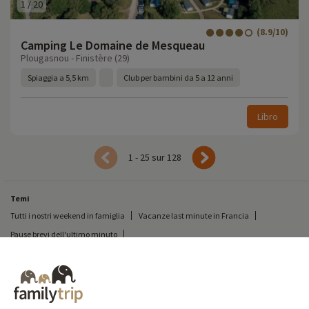
1
/
20
(8.9/10)
Camping Le Domaine de Mesqueau
Plougasnou - Finistère (29)
Spiaggia a 5,5 km
Club per bambini da 5 a 12 anni
Libro
1 - 25 sur 128
Temi
Tutti i nostri weekend in famiglia
Vacanze last minute in Francia
Pause brevi dell'ultimo minuto
Tutte le nostre vacanze in famiglia in Francia
Breve pausa insolita
Vacanze in campeggio in Francia
Destinazioni
Vacanze sulla neve in Francia