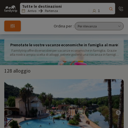
Family
trip
1
Arrivo
Partenza
Ordina per :
Prenotate le vostre vacanze economiche in famiglia al mare
Familytrip offre diverse idee per vacanze economiche in famiglia. Grazie
alla nostra ampia scelta di alloggi, potrete godervi una vacanza in famiglia
con un budget limitato. Prenotate la vostra vacanza economica e partite
con i vostri bambini in tutta tranquillità.
128 alloggio