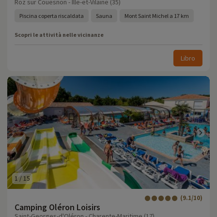
Roz sur Couesnon - Ille-et-Vilaine (35)
Piscina coperta riscaldata
Sauna
Mont Saint Michel a 17 km
Scopri le attività nelle vicinanze
Libro
1
/
15
(9.1/10)
Camping Oléron Loisirs
Saint-Georges-d'Oléron - Charente-Maritime (17)