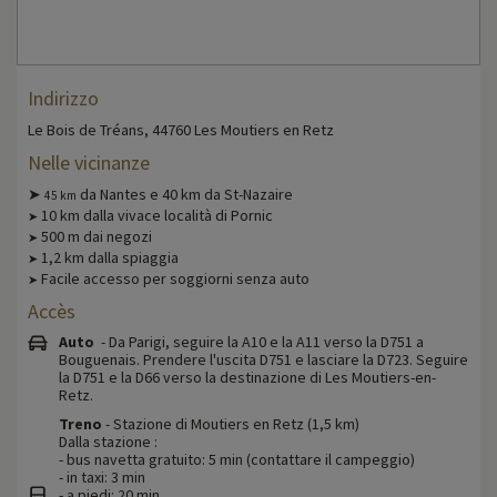
Indirizzo
Le Bois de Tréans, 44760 Les Moutiers en Retz
Nelle vicinanze
➤
da Nantes e 40 km da St-Nazaire
45 km
10 km dalla vivace località di Pornic
➤
500 m dai negozi
➤
1,2 km dalla spiaggia
➤
Facile accesso per soggiorni senza auto
➤
Accès
Auto
- Da Parigi, seguire la A10 e la A11 verso la D751 a
Bouguenais. Prendere l'uscita D751 e lasciare la D723. Seguire
la D751 e la D66 verso la destinazione di Les Moutiers-en-
Retz.
Treno
- Stazione di Moutiers en Retz (1,5 km)
Dalla stazione :
- bus navetta gratuito: 5 min (contattare il campeggio)
- in taxi: 3 min
- a piedi: 20 min