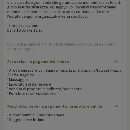
e una struttura gonfiabile che garantiscono momenti di risate e di
gioco in tutta sicurezza. All'Happyclub i bambini trascorreranno
momenti indimenticabili con i loro amici coetanei e durante
l'estate vengono organizzati diversi spettacoli.
- L'organizzazione
Dalle 10.00 alle 12.30
Da lunedì a venerdì ✔ Prenotate online dopo aver selezionato il
vostro alloggio
Area relax - a pagamento in loco
- Area benessere con Sandra
- aperta una o due volte a settimana
in alta stagione
' Massaggio
' Laboratori di benessere
' Vendita di prodotti di bellezza/benessere
' Fornitore di servizi esterno
Pacchetto bebè - a pagamento, prenotare online
- Kit per bambini
- prenota online
' Seggiolone e lettino