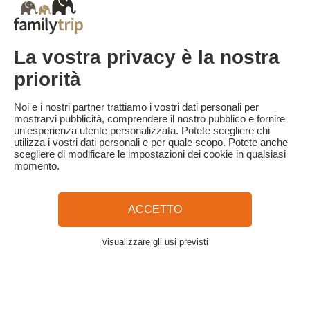
Il saldo della prenotazione è dovuto per intero al momento della
prenotazione.
Le penali di cancellazione sono calcolate in base alla seguente
La vostra privacy è la nostra
tabella:
- Cancellazione del soggiorno: 100% del prezzo del soggiorno
priorità
trattenuto
Familytrip consiglia di stipulare un'assicurazione di annullamento
Noi e i nostri partner trattiamo i vostri dati personali per
con il suo partner AREAS Assurances. Sottoscrivere al momento
mostrarvi pubblicità, comprendere il nostro pubblico e fornire
della prenotazione o entro 24 ore dalla prenotazione per telefono.
un'esperienza utente personalizzata. Potete scegliere chi
utilizza i vostri dati personali e per quale scopo. Potete anche
scegliere di modificare le impostazioni dei cookie in qualsiasi
momento.
Familytrip
© 2026 Familytrip
Chi siamo?
Termini e condizioni generali e informativa sulla privacy
ACCETTO
Cosa dice di noi la stampa
Partner
FAQ
Blog
Mappa del sito
visualizzare gli usi previsti
Vedere l'alloggio
Pagamento sicuro
Diretto da Sooyoos
Chiamateci al numero