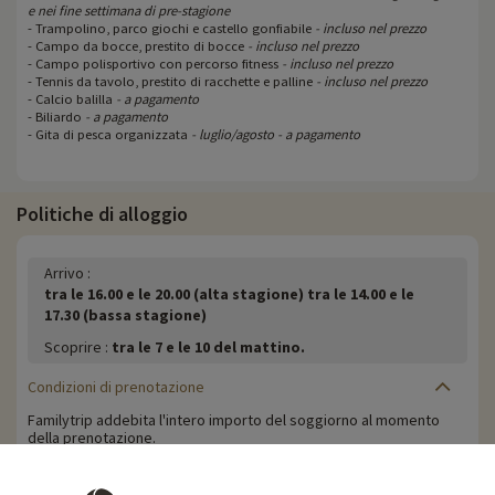
e nei fine settimana di pre-stagione
- Trampolino, parco giochi e castello gonfiabile
- incluso nel prezzo
- Campo da bocce, prestito di bocce
- incluso nel prezzo
- Campo polisportivo con percorso fitness
- incluso nel prezzo
- Tennis da tavolo, prestito di racchette e palline
- incluso nel prezzo
- Calcio balilla
- a pagamento
- Biliardo
- a pagamento
- Gita di pesca organizzata
- luglio/agosto - a pagamento
Politiche di alloggio
Arrivo :
tra le 16.00 e le 20.00 (alta stagione) tra le 14.00 e le
17.30 (bassa stagione)
Scoprire :
tra le 7 e le 10 del mattino.
Condizioni di prenotazione
Familytrip addebita l'intero importo del soggiorno al momento
della prenotazione.
Politica di cancellazione