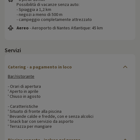
Possibilità di vacanze senza auto:
- Spiaggia a 1,2 km
- negozi a meno di 500 m
- campeggio completamente attrezzato
Aereo
- Aeroporto di Nantes Atlantique: 45 km
Servizi
Catering - a pagamento in loco
Bar/ristorante
- Orari di apertura
' Aperto in aprile
' Chiuso in agosto
- Caratteristiche
' Situato di fronte alla piscina
' Bevande calde e fredde, con e senza alcolici
' Snack bar con servizio da asporto
' Terrazza per mangiare
Piscina coperta - inclusa nel prezzo