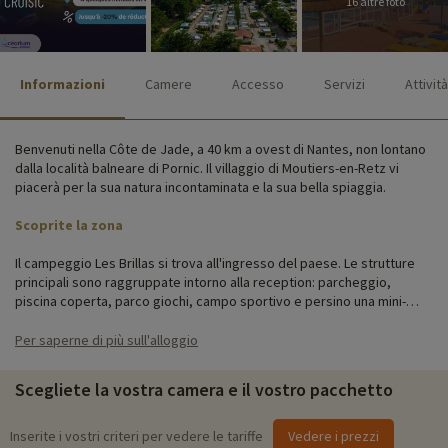
16 altre foto
Informazioni
Camere
Accesso
Servizi
Attività
Benvenuti nella Côte de Jade, a 40 km a ovest di Nantes, non lontano
dalla località balneare di Pornic. Il villaggio di Moutiers-en-Retz vi
piacerà per la sua natura incontaminata e la sua bella spiaggia.
Scoprite la zona
Il campeggio Les Brillas si trova all'ingresso del paese. Le strutture
principali sono raggruppate intorno alla reception: parcheggio,
piscina coperta, parco giochi, campo sportivo e persino una mini-
fattoria.
Per saperne di più sull'alloggio
Le case mobili completamente attrezzate possono ospitare famiglie
da 4 a 8 persone. Le ampie piazzole intorno al vostro alloggio
Scegliete la vostra camera e il vostro pacchetto
permetteranno ai bambini di giocare davanti alla casa mobile in tutta
sicurezza.
Inserite i vostri criteri per vedere le tariffe
Vedere i prezzi