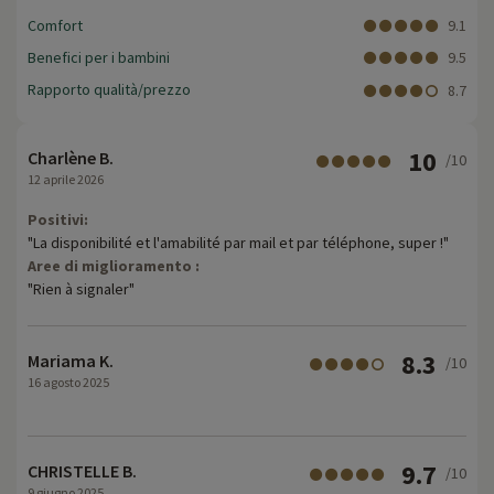
Comfort
9.1
Benefici per i bambini
9.5
Rapporto qualità/prezzo
8.7
10
Charlène B.
/10
12 aprile 2026
Positivi:
"La disponibilité et l'amabilité par mail et par téléphone, super !"
Aree di miglioramento :
"Rien à signaler"
8.3
Mariama K.
/10
16 agosto 2025
9.7
CHRISTELLE B.
/10
9 giugno 2025