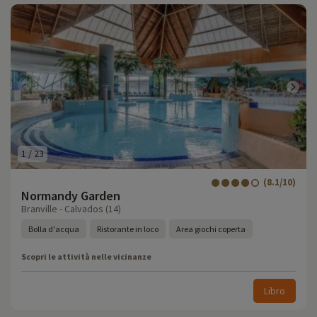
1
/
23
(8.1/10)
Normandy Garden
Branville - Calvados (14)
Bolla d'acqua
Ristorante in loco
Area giochi coperta
Scopri le attività nelle vicinanze
Libro