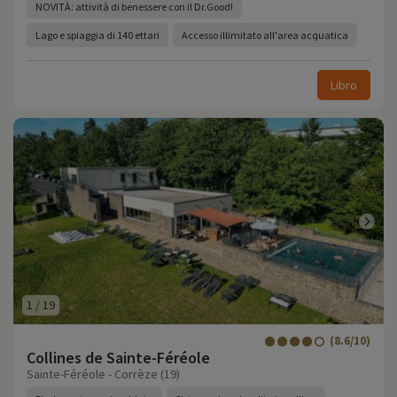
NOVITÀ: attività di benessere con il Dr.Good!
Lago e spiaggia di 140 ettari
Accesso illimitato all'area acquatica
Libro
1
/
19
(8.6/10)
Collines de Sainte-Féréole
Sainte-Féréole - Corrèze (19)