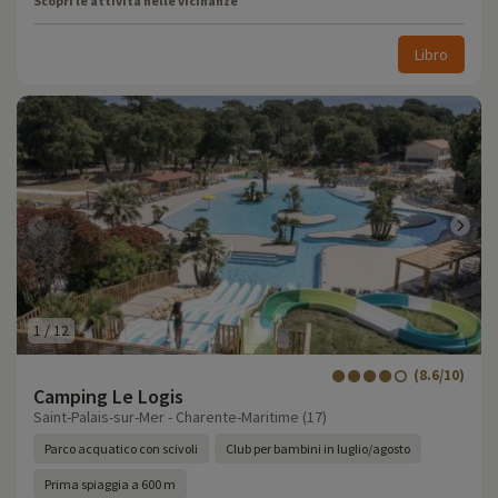
Scopri le attività nelle vicinanze
Libro
1
/
12
(8.6/10)
Camping Le Logis
Saint-Palais-sur-Mer - Charente-Maritime (17)
Parco acquatico con scivoli
Club per bambini in luglio/agosto
Prima spiaggia a 600 m