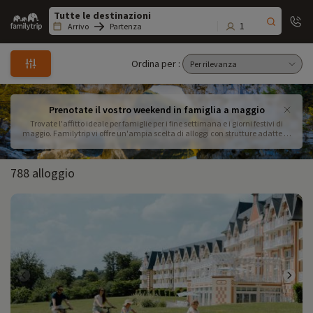
Family
trip
1
Arrivo
Partenza
Ordina per :
Prenotate il vostro weekend in famiglia a maggio
Trovate l'affitto ideale per famiglie per i fine settimana e i giorni festivi di
maggio. Familytrip vi offre un'ampia scelta di alloggi con strutture adatte ai
bambini. Trovate la vacanza che fa per voi e prenotate il vostro weekend
festivo di maggio con tutta la famiglia! La primavera porta con sé una serie
di festività e di opportunità di weekend in famiglia! 3 opportunità per
788 alloggio
prolungare i vostri weekend questa primavera: Pasqua: dal 7 al 10 aprile
2023 Ascensione: dal 18 al 21 marzo 2023 Pentecoste: dal 3 al 5 giugno 2023
Quale/i weekend di maggio sceglierete?