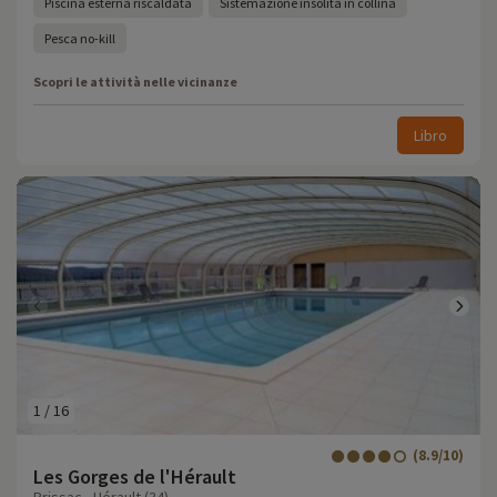
Piscina esterna riscaldata
Sistemazione insolita in collina
Pesca no-kill
Scopri le attività nelle vicinanze
Libro
1
/
16
(8.9/10)
Les Gorges de l'Hérault