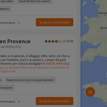
 tipo safari
Zoo di 60 ettari da visitare
fattoria
Scoprire e prenotare
le vicinanze
 en Provence
(7.7/10)
-du-Rhône (13)
illes e il Luberon, il villaggio offre tutto ciò che si
b per bambini, parco acquatico, campo da golf,
rtimento per tutta la famiglia!
OFFERTA
SPECIALE:
agazzi gratuito durante le vacanze scolastiche di
 Ognissanti.
e
Baby club da 3 mesi e club per bambini
 con giochi
29
Scoprire e prenotare
le vicinanze