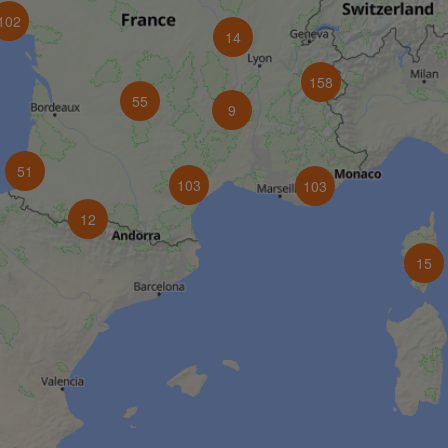
102
14
158
55
9
51
103
103
12
15