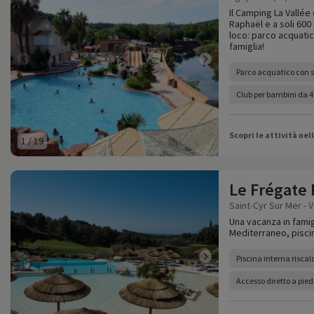
Il Camping La Vallée 
Raphaël e a soli 600
loco: parco acquatic
famiglia!
Parco acquatico con s
Club per bambini da 4
Scopri le attività nel
1
/
19
Le Frégate
Saint-Cyr Sur Mer - V
Una vacanza in famigl
Mediterraneo, piscine
Piscina interna risca
Accesso diretto a pied