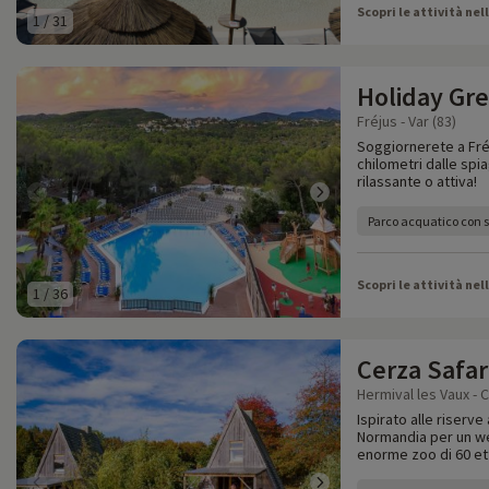
Scopri le attività nel
1
/
31
Holiday Gr
Fréjus - Var (83)
Soggiornerete a Fréj
chilometri dalle sp
rilassante o attiva!
Parco acquatico con s
Scopri le attività nel
1
/
36
Cerza Safar
Hermival les Vaux - 
Ispirato alle riserve
Normandia per un wee
enorme zoo di 60 ett