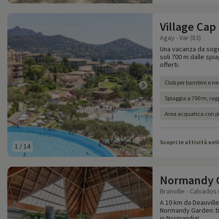
Village Cap
Agay - Var (83)
Una vacanza da sogno
soli 700 m dalle spi
offerti.
Club per bambini e ne
Spiaggia a 700 m, raggi
Area acquatica con pi
Scopri le attività nel
1
/
14
Normandy 
Branville - Calvados 
A 10 km da Deauville,
Normandy Garden: bol
in Normandia!