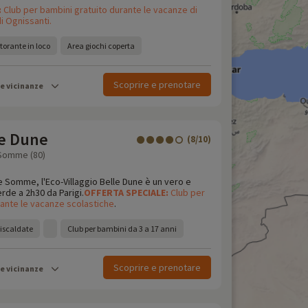
:
Club per bambini gratuito durante le vacanze di
i Ognissanti.
storante in loco
Area giochi coperta
Scoprire e prenotare
le vicinanze
le Dune
(8/10)
 Somme (80)
e Somme, l'Eco-Villaggio Belle Dune è un vero e
erde a 2h30 da Parigi.
OFFERTA
SPECIALE:
Club per
rante le vacanze scolastiche
.
riscaldate
Club per bambini da 3 a 17 anni
Scoprire e prenotare
le vicinanze