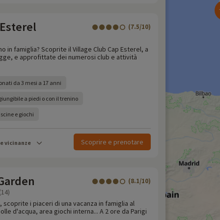
 Esterel
(7.5/10)
 in famiglia? Scoprite il Village Club Cap Esterel, a
agge, e approfittate dei numerosi club e attività
onati da 3 mesi a 17 anni
ungibile a piedi o con il trenino
scine e giochi
Scoprire e prenotare
le vicinanze
Garden
(8.1/10)
(14)
 scoprite i piaceri di una vacanza in famiglia al
le d'acqua, area giochi interna... A 2 ore da Parigi