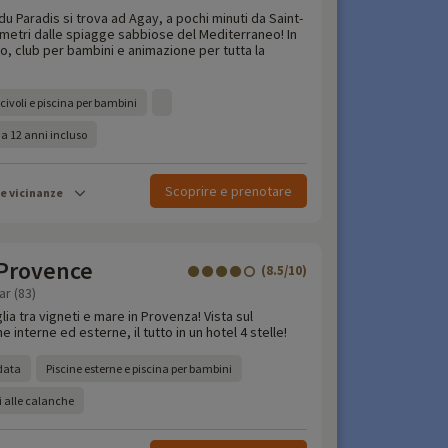
du Paradis si trova ad Agay, a pochi minuti da Saint-
 metri dalle spiagge sabbiose del Mediterraneo! In
o, club per bambini e animazione per tutta la
civoli e piscina per bambini
 a 12 anni incluso
Scoprire e prenotare
le vicinanze
 Provence
(8.5/10)
ar (83)
ia tra vigneti e mare in Provenza! Vista sul
 interne ed esterne, il tutto in un hotel 4 stelle!
ldata
Piscine esterne e piscina per bambini
i alle calanche