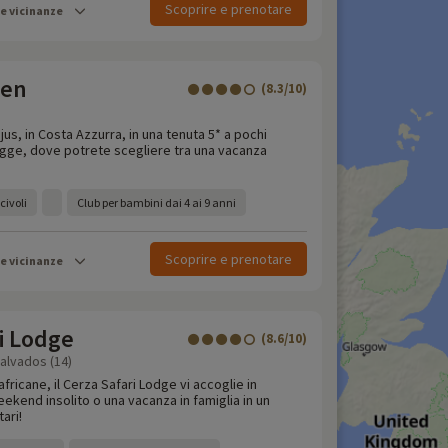
Scoprire e prenotare
le vicinanze
een
(8.3/10)
us, in Costa Azzurra, in una tenuta 5* a pochi
iagge, dove potrete scegliere tra una vacanza
civoli
Club per bambini dai 4 ai 9 anni
Scoprire e prenotare
le vicinanze
i Lodge
(8.6/10)
Calvados (14)
 africane, il Cerza Safari Lodge vi accoglie in
kend insolito o una vacanza in famiglia in un
ari!