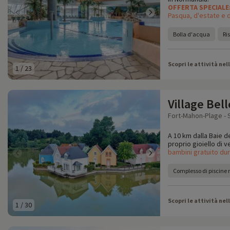
OFFERTA SPECIALE
Pasqua, d'estate e d
Bolla d'acqua
Ri
Scopri le attività nel
1
/
23
Village Bel
Fort-Mahon-Plage -
A 10 km dalla Baie d
proprio gioiello di v
bambini gratuito du
Complesso di piscine 
Scopri le attività nel
1
/
30