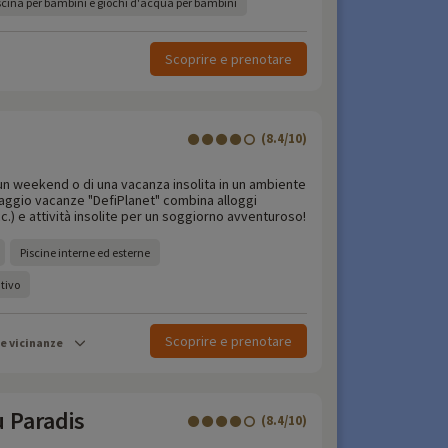
cina per bambini e giochi d'acqua per bambini
Scoprire e prenotare
(8.4/10)
i un weekend o di una vacanza insolita in un ambiente
llaggio vacanze "DefiPlanet" combina alloggi
cc.) e attività insolite per un soggiorno avventuroso!
Piscine interne ed esterne
tivo
Scoprire e prenotare
le vicinanze
u Paradis
(8.4/10)