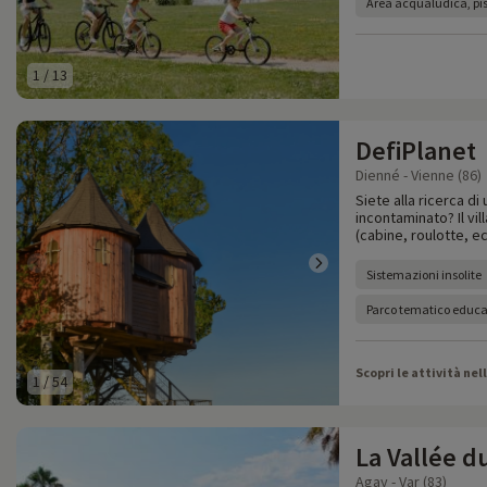
Area acqualudica, pis
1
/
13
DefiPlanet
Dienné - Vienne (86)
Siete alla ricerca d
incontaminato? Il vi
(cabine, roulotte, e
Sistemazioni insolite
Parco tematico educa
Scopri le attività nel
1
/
54
La Vallée d
Agay - Var (83)