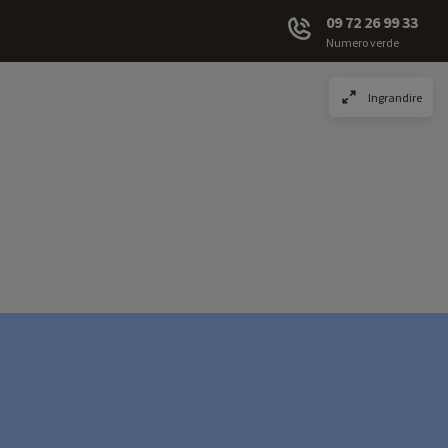
09 72 26 99 33
Numero verde
Ingrandire