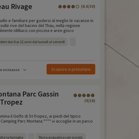
au Rivage
(8.6/10)
llo e familiare per godersi al meglio le vacanze in
sulle rive del bacino del Thau, nella regione
mbiente idilliaco con piscina e aree gioco
bini dai 6 ai 12 anni dal lunedì al venerdì
Scoprire e prenotare
le vicinanze
ntana Parc Gassin
 Tropez
(9/10)
mina il Golfo di St-Tropez, ai piedi del tipico
il Camping Parc Montana **** vi accoglie in un parco
tta la famiglia
Parco acquatico con scivolo