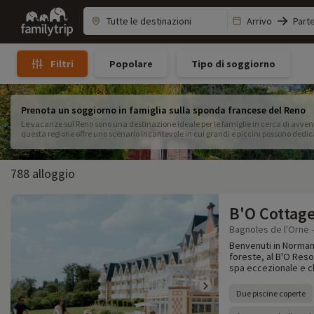
Family
Arrivo
Part
trip
Popolare
Tipo di soggiorno
Filtri
Prenota un soggiorno in famiglia sulla sponda francese del Reno
Le vacanze sul Reno sono una destinazione ideale per le famiglie in cerca di avvent
questa regione offre uno scenario incantevole in cui grandi e piccini possono dedicar
Reno per esplorare il fiume e ammirare i suoi castelli, ai percorsi ciclabili sicuri l
vacanza sul Reno, ogni giorno diventa una nuova scoperta. I bambini ameranno i par
apprezzeranno la ricchezza della cucina locale del Reno e il fascino dei pittoreschi v
788 alloggio
di successo, ci sono molte opzioni di alloggio per famiglie sul Reno, dai campeggi agl
itinerario per famiglie sul Reno pensato per deliziare tutte le generazioni e consigli
che ti serve per una fuga indimenticabile.
B'O Cottag
Bagnoles de l'Orne -
Benvenuti in Normand
foreste, al B'O Reso
spa eccezionale e cl
Due piscine coperte