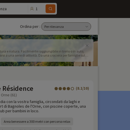
1
enza
Ordina per :
ura e natura. Facilmente raggiungibile in treno o in auto,
si a una serie di attività. Da una crociera per famiglie sul
ungo l'acqua o alle passeggiate nella natura durante una
chi avventura e le attività divertenti, mentre i genitori
illaggi renani con le loro case a graticcio. Per un soggiorno
i hotel, dove potrai rilassarti in tutta comodità. Con un
 per organizzare soggiorni economici sul Reno, hai tutto ciò
e Résidence
(8.1/10)
 Orne (61)
ia con la vostra famiglia, circondati da laghi e
rt di Bagnoles de l'Orne, con piscine coperte, una
ub per bambini in loco.
Area benessere a 300 metri con percorso relax