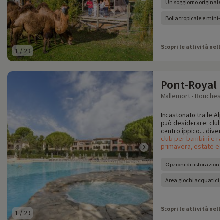
Un soggiorno originale
Bolla tropicale e mini-
Scopri le attività nel
1
/
28
Pont-Royal
Mallemort - Bouches
Incastonato tra le Alp
può desiderare: clu
centro ippico... dive
club per bambini e r
primavera, estate e
Opzioni di ristorazion
Area giochi acquatici
Scopri le attività nel
1
/
29