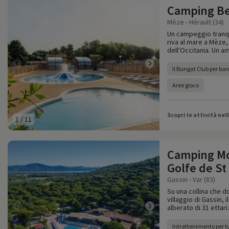
Camping Be
Mèze - Hérault (34)
Un campeggio tranqui
riva al mare a Mèze, 
dell'Occitania. Un a
Il Bungat Club per bam
Aree gioco
Scopri le attività nel
1
/
11
Camping Mo
Golfe de St
Gassin - Var (83)
Su una collina che do
villaggio di Gassin, 
alberato di 31 ettari.
Intrattenimento per tu