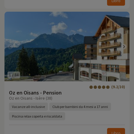
Libro
1
/
34
(9.2/10)
Oz en Oisans - Pension
Oz en Oisans - Isère (38)
Vacanze all-inclusive
Club per bambini da 4 mesi a 17 anni
Piscina relax coperta e riscaldata
Libro