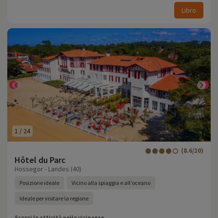
Libro
1
/
24
(8.6/10)
Hôtel du Parc
Hossegor - Landes (40)
Posizione ideale
Vicino alla spiaggia e all'oceano
Ideale per visitare la regione
Scopri le attività nelle vicinanze