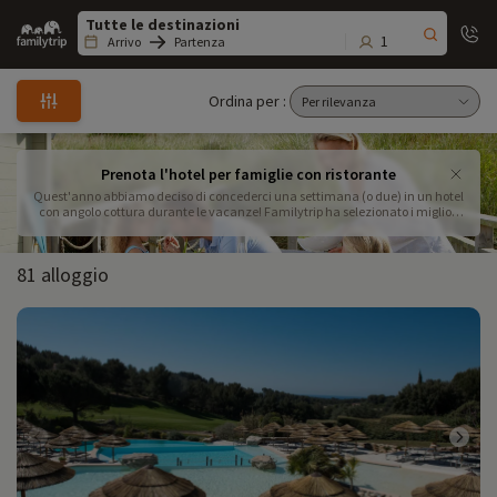
Family
trip
1
Arrivo
Partenza
Ordina per :
Prenota l'hotel per famiglie con ristorante
Quest'anno abbiamo deciso di concederci una settimana (o due) in un hotel
con angolo cottura durante le vacanze! Familytrip ha selezionato i migliori
hotel per famiglie con servizi di ristorazione per una vacanza
indimenticabile. Non vi resta che mettere i piedi sotto il tavolo!
81 alloggio