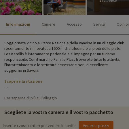
14 altre foto
Informazioni
Camere
Accesso
Servizi
Opinio
Soggiornate vicino al Parco Nazionale della Vanoise in un villaggio club
recentemente rinnovato, a 1600 m di altitudine e ai piedi delle piste.
Les Karellis è interamente pedonale e si impegna per un turismo
responsabile. Con il marchio Famille Plus, troverete tutte le attività,
l'intrattenimento e le strutture necessarie per un eccellente
soggiorno in Savoia.
Scoprire la stazione
Il club del villaggio dispone di un ristorante, un bar, una grande
terrazza con vista sulle montagne, l'accesso alla piscina del resort,
Per saperne di più sull'alloggio
un parcheggio, l'accesso WiFi ad alta velocità e una serie di attività. In
inverno, la prenotazione include anche gli skipass e l'attrezzatura da
Scegliete la vostra camera e il vostro pacchetto
sci!
L'architettura savoiarda e l'atmosfera calorosa del club del villaggio
Inserite i vostri criteri per vedere le tariffe
Vedere i prezzi