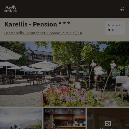
Family
trip
Karellis - Pension
Avis clients
9
/10
Les Karellis - Montricher Albanne - Savoie (73)