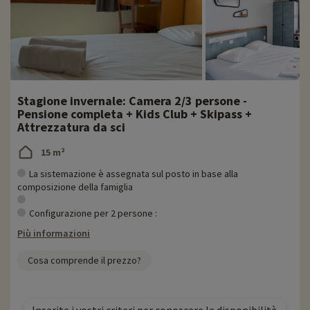
segway, sci di fondo, ecc.
' Strutture adatte alle famiglie: snowpark, airbag, zona free-style,
ecc.
' 100% pedonale, ski in, ski out
' Stazione sicura, ideale per i giovani sciatori
- Area sciistica di Les Karellis
' 28 piste, 60 km di percorsi
Stagione invernale: Camera 2/3 persone -
' Buon innevamento fino ad aprile
Pensione completa + Kids Club + Skipass +
' Area sciistica diversificata per tutte le abilità
Attrezzatura da sci
Per saperne di più
15 m²
La sistemazione è assegnata sul posto in base alla
- Animali domestici non ammessi
composizione della famiglia
Configurazione per 2 persone :
Più informazioni
Cosa comprende il prezzo?