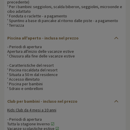
precedente)
' Per i bambini: seggioloni, scalda biberon, seggiolini, microonde e
cibo adattato
' Fonduta o raclette - a pagamento
' Spuntino a base di pancake al ritorno dalle piste - a pagamento
' Terrazza
Piscina all'aperto - inclusa nel prezzo
- Periodi di apertura
Apertura all'inizio delle vacanze estive
' Chiusura alla fine delle vacanze estive
- Caratteristiche del resort
' Piscina riscaldata del resort
' Situata a 50 m dal residence
' Accesso illimitato
' Piscina per bambini
' Sdraio e ombrelloni
Club per bambini - incluso nel prezzo
Kids Club da 4 mesi a 10 anni
- Periodi di apertura
Tutta la stagione Inverno
☑
Vacanze scolastiche estive
☑