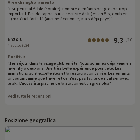
Aree di miglioramento :
"ESF peu malléable (horaire), nombre d'enfants par groupe trop
important. Pas de rappel sur la sécurité à ski(les arrêts, doubler,
...) matériel forfaité (aucune économie, mais déjà payé)"
9.3
Enzo C.
/10
4 agosto 2024
Positivi:
"1er séjour dans le village club en été. Nous sommes déjà venu en
hiver il y a deux ans. Une très belle expérience pour l'été. Les
animations sont excellentes et la restauration variée. Les enfants
ont autant aimé que l'hiver et ce n'est pas facile de rivaliser avec
le ski. L'accàs à la piscine de la station est un gros plus"
Vedi tutte le recensioni
Posizione geografica