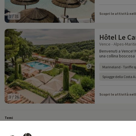
Scopri le attività nel
1
/
31
Hôtel Le C
Vence - Alpes-Mariti
Benvenuti a Vence! 
una collina boscosa
Marineland - Tariffe s
Spiagge della Costa A
Scopri le attività nel
1
/
26
Temi
Tutti i nostri weekend in famiglia
Vacanze last minute in Francia
Pause brevi 
Tutte le nostre vacanze in famiglia in Francia
Breve pausa insolita
Vacanze in