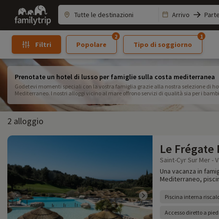
Family
Arrivo
Part
trip
2
1
Popolare
Tipo di soggiorno
Filtri
Prenotate un hotel di lusso per famiglie sulla costa mediterranea
Godetevi momenti speciali con la vostra famiglia grazie alla nostra selezione di hote
Mediterraneo. I nostri alloggi vicino al mare offrono servizi di qualità sia per i bamb
vacanze di lusso in famiglia!
2 alloggio
Le Frégate
Saint-Cyr Sur Mer - V
Una vacanza in famigl
Mediterraneo, piscine
Piscina interna risca
Accesso diretto a pied