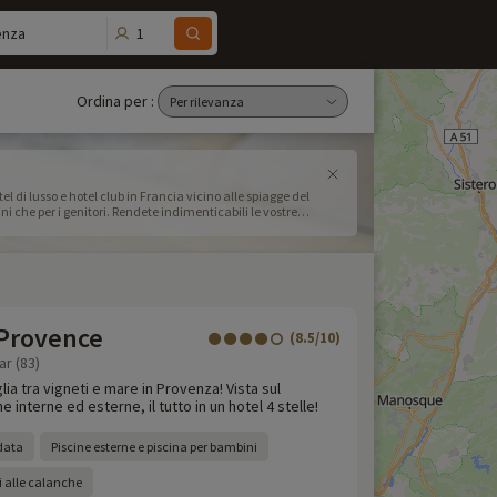
1
enza
Ordina per :
l di lusso e hotel club in Francia vicino alle spiagge del
ini che per i genitori. Rendete indimenticabili le vostre
 Provence
(8.5/10)
ar (83)
ia tra vigneti e mare in Provenza! Vista sul
 interne ed esterne, il tutto in un hotel 4 stelle!
ldata
Piscine esterne e piscina per bambini
i alle calanche