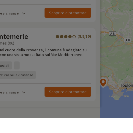
Scoprire e prenotare
le vicinanze
antemerle
(8.9/10)
mes (06)
Nel cuore della Provenza, il comune è adagiato su
 con una vista mozzafiato sul Mar Mediterraneo.
peciali
zzurra nelle vicinanze
Scoprire e prenotare
le vicinanze
dell'ultimo minuto
 campeggio in Francia