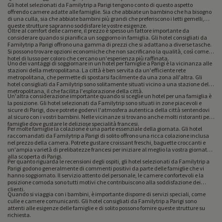
Gli hotel selezionati da Familytrip a Parigi tengono conto di questo aspetto
offrendo camere adatte alle famiglie. Sia che abbiate un bambino che ha bisogno
di una culla, sia che abbiate bambini più grandi che preferiscono i letti gemelli,
queste strutture sapranno soddisfare le vostre esigenze.
Oltre al comfort delle camere, il prezzo è spesso un fattore importante da
considerare quando si pianifica un soggiorno in famiglia. Gli hotel consigliati da
Familytrip a Parigi offrono una gamma di prezzi che si adattano a diverse tasche.
Si possono trovare opzioni economiche che non sacrificano la qualità, così come
hotel di lusso per coloro che cercano un'esperienza più raffinata.
Uno dei vantaggi di soggiornare in un hotel per famiglie a Parigi è la vicinanza alle
stazioni della metropolitana. La città è ben servita da un'efficiente rete
metropolitana, che permette di spostarsi facilmente da una zona all'altra. Gli
hotel consigliati da Familytrip sono solitamente situati vicino a una stazione della
metropolitana, il che facilita l'esplorazione della città.
Un'altra considerazione importante quando si sceglie un hotel per una famiglia è
la posizione. Gli hotel selezionati da Familytrip sono situati in zone piacevoli e
sicure di Parigi, dove potrete godervi l'atmosfera autentica della città sentendovi
al sicuro con i vostri bambini. Nelle vicinanze si trovano anche molti ristoranti per
famiglie dove gustare le deliziose specialità francesi.
Per molte famiglie la colazione è una parte essenziale della giornata. Gli hotel
raccomandati da Familytrip a Parigi di solito offrono una ricca colazione inclusa
nel prezzo della camera. Potrete gustare croissant freschi, baguette croccanti e
un'ampia varietà di prelibatezze francesi per iniziare al meglio la vostra giornata
alla scoperta di Parigi.
Per quanto riguarda le recensioni degli ospiti, gli hotel selezionati da Familytrip a
Parigi godono generalmente di commenti positivi da parte delle famiglie che vi
hanno soggiornato. Il servizio attento del personale, le camere confortevoli e la
posizione comoda sono tutti motivi che contribuiscono alla soddisfazione dei
clienti.
Quando si viaggia con i bambini, è importante disporre di servizi speciali, come
culle e camere comunicanti. Gli hotel consigliati da Familytrip a Parigi sono
attenti alle esigenze delle famiglie e di solito possono fornire queste strutture su
richiesta.