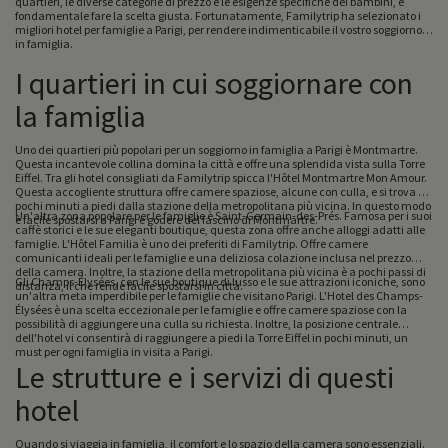
quartieri, le diverse categorie di prezzo e le esigenze specifiche dei bambini, è
fondamentale fare la scelta giusta. Fortunatamente, Familytrip ha selezionato i
migliori hotel per famiglie a Parigi, per rendere indimenticabile il vostro soggiorno
in famiglia.
I quartieri in cui soggiornare con
la famiglia
Uno dei quartieri più popolari per un soggiorno in famiglia a Parigi è Montmartre.
Questa incantevole collina domina la città e offre una splendida vista sulla Torre
Eiffel. Tra gli hotel consigliati da Familytrip spicca l'Hôtel Montmartre Mon Amour.
Questa accogliente struttura offre camere spaziose, alcune con culla, e si trova a
pochi minuti a piedi dalla stazione della metropolitana più vicina. In questo modo
Un'altra zona popolare per le famiglie è Saint-Germain-des-Prés. Famosa per i suoi
è facile spostarsi a Parigi e godere del fascino di Montmartre.
caffè storici e le sue eleganti boutique, questa zona offre anche alloggi adatti alle
famiglie. L'Hôtel Familia è uno dei preferiti di Familytrip. Offre camere
comunicanti ideali per le famiglie e una deliziosa colazione inclusa nel prezzo
della camera. Inoltre, la stazione della metropolitana più vicina è a pochi passi di
Gli Champs-Élysées, con le sue boutique di lusso e le sue attrazioni iconiche, sono
distanza, il che rende facile spostarsi in città.
un'altra meta imperdibile per le famiglie che visitano Parigi. L'Hotel des Champs-
Élysées è una scelta eccezionale per le famiglie e offre camere spaziose con la
possibilità di aggiungere una culla su richiesta. Inoltre, la posizione centrale
dell'hotel vi consentirà di raggiungere a piedi la Torre Eiffel in pochi minuti, un
must per ogni famiglia in visita a Parigi.
Le strutture e i servizi di questi
hotel
Quando si viaggia in famiglia, il comfort e lo spazio della camera sono essenziali.