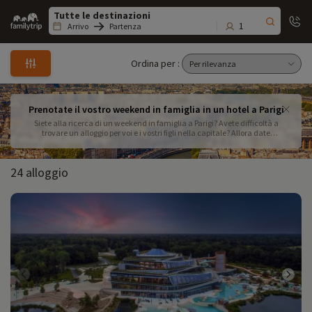
Family
trip
1
Arrivo
Partenza
Ordina per :
Prenotate il vostro weekend in famiglia in un hotel a Parigi
Siete alla ricerca di un weekend in famiglia a Parigi? Avete difficoltà a
trovare un alloggio per voi e i vostri figli nella capitale? Allora date
un'occhiata alla selezione di appartamenti, residence e hotel con camere
familiari o camere comunicanti a Parigi e dintorni (periferia, aeroporto,
Versailles, Rambouillet...) qui sotto, con un'ampia scelta che va dagli hotel
24 alloggio
economici per famiglie a Parigi agli hotel di lusso a Parigi con bambini,
passando per gli hotel per famiglie numerose a Parigi.