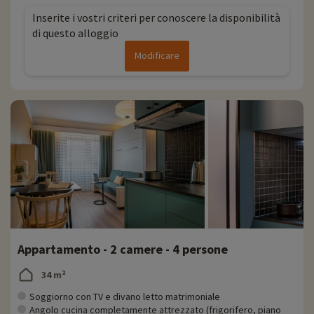
Inserite i vostri criteri per conoscere la disponibilità
Ogni anno Familytrip scopre nuove attività per le famiglie vicino ai
di questo alloggio
nostri alloggi: zoo, acquario, ecc. Se abbiamo già negoziato le
attività, potete prenotarle con uno sconto direttamente online una
Modificare
volta scelto l'alloggio,
cliccando qui!
Per saperne di più
- Si accettano animali domestici, con supplemento
Appartamento - 2 camere - 4 persone
34 m²
Soggiorno con TV e divano letto matrimoniale
Angolo cucina completamente attrezzato (frigorifero, piano