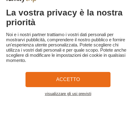
- Cancellazione a partire da 30 giorni prima dell'inizio del
soggiorno: trattenuta della caparra.
La vostra privacy è la nostra
- Cancellazione a meno di 30 giorni dall'inizio del soggiorno: 100%
del prezzo del soggiorno.
priorità
Familytrip consiglia di stipulare un'assicurazione di annullamento
con il suo partner AREAS Assurances. Da sottoscrivere al
Noi e i nostri partner trattiamo i vostri dati personali per
momento della prenotazione o entro 24 ore dalla prenotazione
mostrarvi pubblicità, comprendere il nostro pubblico e fornire
per telefono.
un'esperienza utente personalizzata. Potete scegliere chi
utilizza i vostri dati personali e per quale scopo. Potete anche
scegliere di modificare le impostazioni dei cookie in qualsiasi
momento.
Familytrip
© 2026 Familytrip
Chi siamo?
Termini e condizioni generali e informativa sulla privacy
ACCETTO
Cosa dice di noi la stampa
Partner
FAQ
Blog
Mappa del sito
visualizzare gli usi previsti
Vedere l'alloggio
Pagamento sicuro
Diretto da Sooyoos
Chiamateci al numero
Hai bisogno di aiuto?
09 72 26 99 33