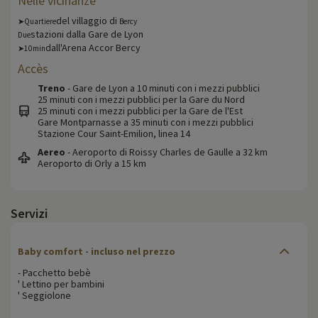
Nelle vicinanze
del villaggio di
➤Quartiere
Bercy
stazioni dalla Gare de Lyon
Due
dall'Arena Accor Bercy
➤10min
Accès
Treno
- Gare de Lyon a 10 minuti con i mezzi pubblici
25 minuti con i mezzi pubblici per la Gare du Nord
25 minuti con i mezzi pubblici per la Gare de l'Est
Gare Montparnasse a 35 minuti con i mezzi pubblici
Stazione Cour Saint-Emilion, linea 14
Aereo
- Aeroporto di Roissy Charles de Gaulle a 32 km
Aeroporto di Orly a 15 km
Servizi
Baby comfort
- incluso nel prezzo
- Pacchetto bebè
' Lettino per bambini
' Seggiolone