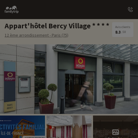
Family
trip
Appart'hôtel Bercy Village
Avis clients
8.3
/10
12 ème arrondissement - Paris (75)