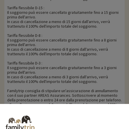
Tariffa flessibile D-15 :
Il soggiorno può essere cancellato gratuitamente fino a 15 giorni
prima dell'arrivo.
In caso di cancellazione a meno di 15 giorni dall'arrivo, verrà
trattenuto il 100% dell'importo totale del soggiorno.
Tariffa flessibile D-8 :
Il soggiorno può essere cancellato gratuitamente fino a 8 giorni
prima dell'arrivo.
In caso di cancellazione a meno di 8 giorni dall'arrivo, verrà
trattenuto il 100% dell'importo totale del soggiorno.
Tariffa flessibile D-3 :
Il soggiorno può essere cancellato gratuitamente fino a 3 giorni
prima dell'arrivo.
In caso di cancellazione a meno di 3 giorni dall'arrivo, verrà
trattenuto il 100% dell'importo totale del soggiorno.
Familytrip consiglia di stipulare un'assicurazione di annullamento
con il suo partner AREAS Assurances. Sottoscrivere al momento
della prenotazione o entro 24 ore dalla prenotazione per telefono.
- Cancellazione a meno di 8 giorni dall'inizio del soggiorno: 100%
del prezzo del soggiorno trattenuto.
Per tutte le prenotazioni effettuate prima del 13 novembre 2020
(stagione invernale) o del 18 novembre (stagione estiva), le penali
di cancellazione sono calcolate in base alla seguente tabella: