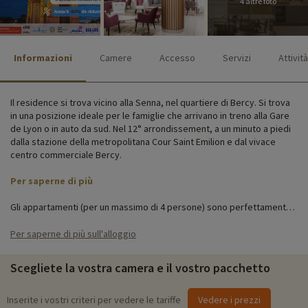
4 altre foto
Informazioni
Camere
Accesso
Servizi
Attività
Il residence si trova vicino alla Senna, nel quartiere di Bercy. Si trova
in una posizione ideale per le famiglie che arrivano in treno alla Gare
de Lyon o in auto da sud. Nel 12° arrondissement, a un minuto a piedi
dalla stazione della metropolitana Cour Saint Emilion e dal vivace
centro commerciale Bercy.
Per saperne di più
Gli appartamenti (per un massimo di 4 persone) sono perfettamente
attrezzati per una vacanza o un weekend con bambini a Parigi, ma
moderni e spaziosi. Ogni appartamento dispone di TV, Wi-Fi e cucina
Per saperne di più sull'alloggio
completamente attrezzata.
Scegliete la vostra camera e il vostro pacchetto
La reception è aperta 24 ore su 24 e potrete contare sul servizio di
lavanderia e lavaggio a secco per la massima tranquillità.
Inserite i vostri criteri per vedere le tariffe
Vedere i prezzi