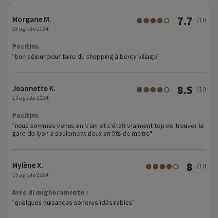
7.7
Morgane M.
/10
23 agosto 2024
Positivi:
"bon séjour pour faire du shopping à bercy village"
8.5
Jeannette K.
/10
19 agosto 2024
Positivi:
"nous sommes venus en train et c'était vraiment top de trouver la
gare de lyon a seulement deux arrêts de metro"
8
Mylène X.
/10
16 agosto 2024
Aree di miglioramento :
"quelques nuisances sonores idésirables"