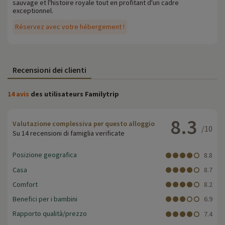
sauvage et l'histoire royale tout en profitant d'un cadre
exceptionnel.
Réservez avec votre hébergement !
Recensioni dei clienti
14 avis
des utilisateurs Familytrip
8.3
Valutazione complessiva per questo alloggio
/10
Su 14 recensioni di famiglia verificate
Posizione geografica
8.8
Casa
8.7
Comfort
8.2
Benefici per i bambini
6.9
Rapporto qualità/prezzo
7.4