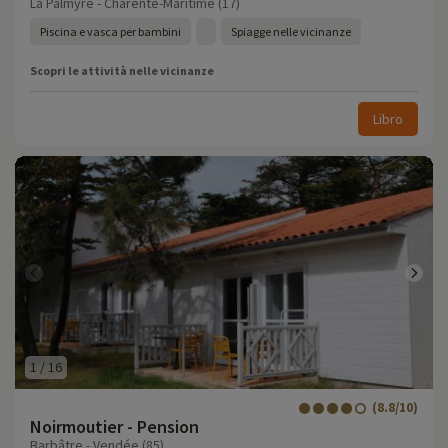
La Palmyre - Charente-Maritime (17)
Piscina e vasca per bambini
Spiagge nelle vicinanze
Scopri le attività nelle vicinanze
Libro
1
/
16
(8.8/10)
Noirmoutier - Pension
Barbâtre - Vendée (85)