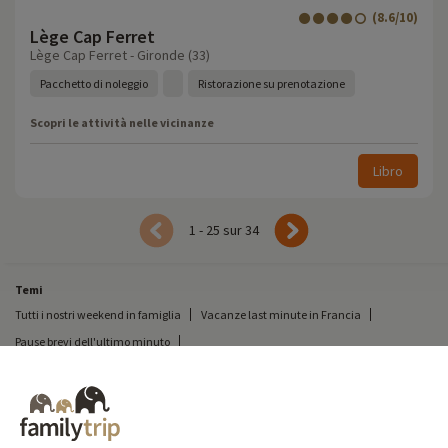
(8.6/10)
Lège Cap Ferret
Lège Cap Ferret - Gironde (33)
Pacchetto di noleggio
Ristorazione su prenotazione
Scopri le attività nelle vicinanze
Libro
1 - 25 sur 34
Temi
Tutti i nostri weekend in famiglia
Vacanze last minute in Francia
Pause brevi dell'ultimo minuto
Tutte le nostre vacanze in famiglia in Francia
Breve pausa insolita
Vacanze in campeggio in Francia
Destinazioni
Vacanze sulla neve in Francia