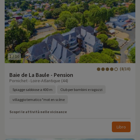
1
/
16
(8/10)
Baie de La Baule - Pension
Pornichet - Loire-Atlantique (44)
Spiagge sabbiose a 400 m
Club per bambini e ragazzi
villaggio tematico "mot en scène
Scopri le attività nelle vicinanze
Libro