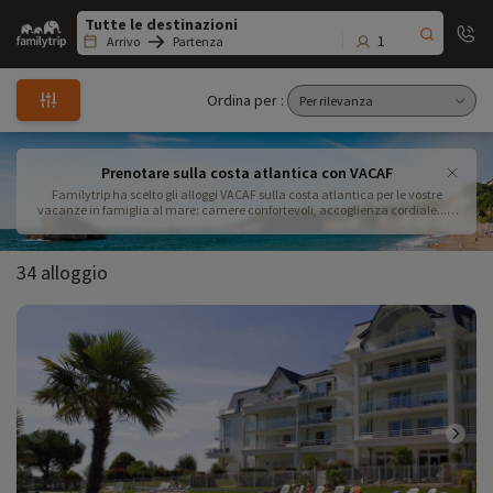
Family
trip
1
Arrivo
Partenza
Ordina per :
Prenotare sulla costa atlantica con VACAF
Familytrip ha scelto gli alloggi VACAF sulla costa atlantica per le vostre
vacanze in famiglia al mare: camere confortevoli, accoglienza cordiale... e
vicinanza all'oceano. Non cercate oltre, l'avete trovato! Contattateci allo
09.72.26.99.33 per maggiori informazioni.
34 alloggio