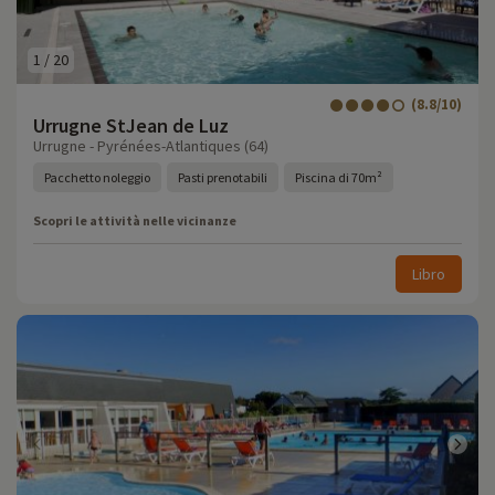
1
/
20
(8.8/10)
Urrugne StJean de Luz
Urrugne - Pyrénées-Atlantiques (64)
Pacchetto noleggio
Pasti prenotabili
Piscina di 70m²
Scopri le attività nelle vicinanze
Libro