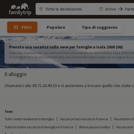
Family
Arrivo
Part
trip
Popolare
Tipo di soggiorno
Filtri
Prenota una vacanza sulla neve per famiglie a Isola 2000 (06)
Nelle Alpi meridionali, alle porte del Parco Nazionale del Mercantour, Isola 2000 è 
in famiglia! Una località per famiglie, dove troverete tutte le attività e i negozi di 
ininterrotta sulle montagne... e persino sul mare nelle giornate di sole!
0 alloggio
Chiamateci allo 09.72.26.99.33 e vi aiuteremo a trovare quello che state 
Temi
Tutti i nostri weekend in famiglia
Vacanze last minute in Francia
Pause brevi 
Tutte le nostre vacanze in famiglia in Francia
Breve pausa insolita
Vacanze in