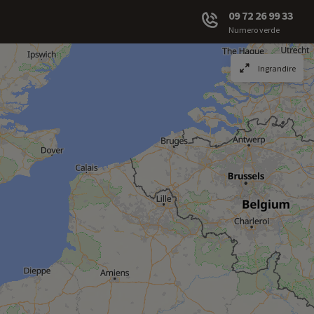
09 72 26 99 33
Numero verde
Ingrandire