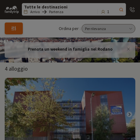
Family
trip
1
Arrivo
Partenza
Ordina per :
Prenota un weekend in famiglia nel Rodano
4 alloggio