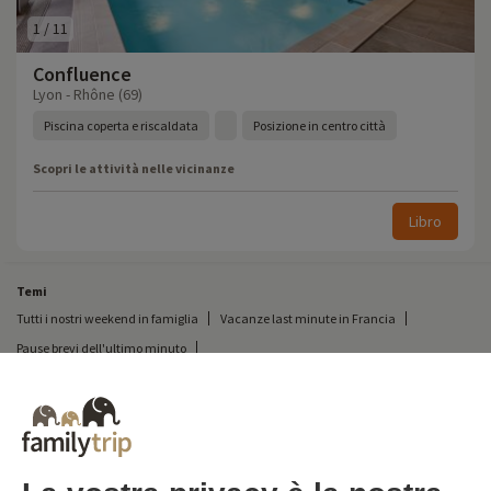
1
/
11
Confluence
Lyon - Rhône (69)
Piscina coperta e riscaldata
Posizione in centro città
Scopri le attività nelle vicinanze
Libro
Temi
Tutti i nostri weekend in famiglia
Vacanze last minute in Francia
Pause brevi dell'ultimo minuto
Tutte le nostre vacanze in famiglia in Francia
Breve pausa insolita
Vacanze in campeggio in Francia
Destinazioni
Vacanze sulla neve in Francia