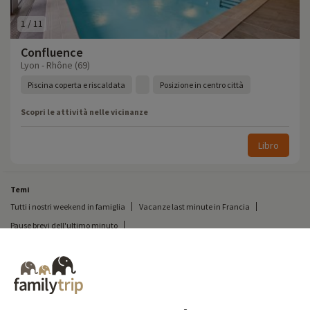
1
/
11
Confluence
Lyon - Rhône (69)
Piscina coperta e riscaldata
Posizione in centro città
Scopri le attività nelle vicinanze
Libro
Temi
Tutti i nostri weekend in famiglia
Vacanze last minute in Francia
Pause brevi dell'ultimo minuto
Tutte le nostre vacanze in famiglia in Francia
Breve pausa insolita
Vacanze in campeggio in Francia
Destinazioni
Vacanze sulla neve in Francia