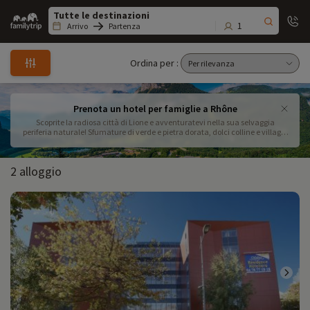
Family
trip
1
Arrivo
Partenza
Ordina per :
Prenota un hotel per famiglie a Rhône
Scoprite la radiosa città di Lione e avventuratevi nella sua selvaggia
periferia naturale! Sfumature di verde e pietra dorata, dolci colline e villaggi
incantevoli. Abbiamo selezionato i migliori hotel per le vostre vacanze in
famiglia nel dipartimento del Rodano. Prenotate subito il vostro hotel per
approfittare al massimo delle attività con i vostri bambini.
2 alloggio