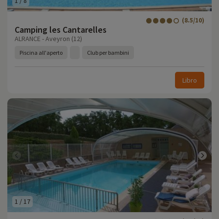
1
/
8
(8.5/10)
Camping les Cantarelles
ALRANCE - Aveyron (12)
Piscina all'aperto
Club per bambini
Libro
1
/
17