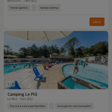
BRASSAC - Tarn (81)
Tornei sportivi
Serate a tema
Libro
1
/
8
Camping Le Plô
Le Bez - Tarn (81)
Piscina e vasca per bambini
Area giochi con trampolini