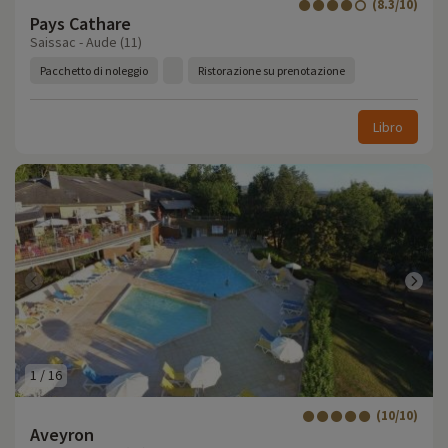
(8.3/10)
Pays Cathare
Saissac - Aude (11)
Pacchetto di noleggio
Ristorazione su prenotazione
Libro
1
/
16
(10/10)
Aveyron