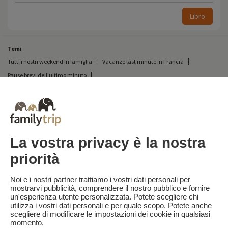
Libro
Temi
Tutti i nostri weekend in famiglia
Vacanze last minute in Francia
Pause brevi dell'ultimo minuto
Tutte le nostre vacanze in famiglia in Francia
Breve pausa insolita
Vacanze in campeggio in Francia
Destinazioni
Vacanze sulla neve in Francia
La vostra privacy è la nostra
priorità
Familytrip
© 2026 Familytrip
Chi siamo?
Termini e condizioni generali e informativa sulla privacy
Noi e i nostri partner trattiamo i vostri dati personali per
mostrarvi pubblicità, comprendere il nostro pubblico e fornire
Cosa dice di noi la stampa
Partner
FAQ
Blog
Mappa del sito
un'esperienza utente personalizzata. Potete scegliere chi
utilizza i vostri dati personali e per quale scopo. Potete anche
scegliere di modificare le impostazioni dei cookie in qualsiasi
Pagamento sicuro
Diretto da Sooyoos
momento.