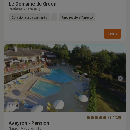
Le Domaine du Green
Rivières - Tarn (81)
Colazione a pagamento
Parcheggio all'aperto
Libro
1
/
16
(9.4/10)
Aveyron - Pension
Najac - Aveyron (12)