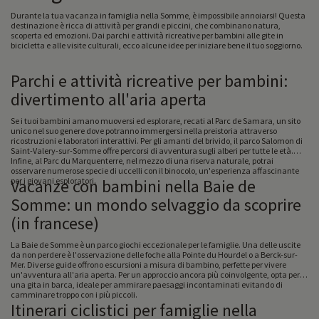
Durante la tua vacanza in famiglia nella Somme, è impossibile annoiarsi! Questa
destinazione è ricca di attività per grandi e piccini, che combinano natura,
scoperta ed emozioni. Dai parchi e attività ricreative per bambini alle gite in
bicicletta e alle visite culturali, ecco alcune idee per iniziare bene il tuo soggiorno.
Parchi e attività ricreative per bambini:
divertimento all'aria aperta
Se i tuoi bambini amano muoversi ed esplorare, recati al Parc de Samara, un sito
unico nel suo genere dove potranno immergersi nella preistoria attraverso
ricostruzioni e laboratori interattivi. Per gli amanti del brivido, il parco Salomon di
Saint-Valery-sur-Somme offre percorsi di avventura sugli alberi per tutte le età.
Infine, al Parc du Marquenterre, nel mezzo di una riserva naturale, potrai
osservare numerose specie di uccelli con il binocolo, un'esperienza affascinante
per i giovani esploratori.
Vacanze con bambini nella Baie de
Somme: un mondo selvaggio da scoprire
(in francese)
La Baie de Somme è un parco giochi eccezionale per le famiglie. Una delle uscite
da non perdere è l'osservazione delle foche alla Pointe du Hourdel o a Berck-sur-
Mer. Diverse guide offrono escursioni a misura di bambino, perfette per vivere
un'avventura all'aria aperta. Per un approccio ancora più coinvolgente, opta per
una gita in barca, ideale per ammirare paesaggi incontaminati evitando di
camminare troppo con i più piccoli.
Itinerari ciclistici per famiglie nella