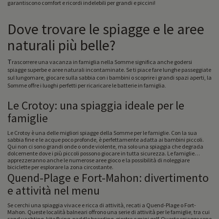
garantiscono comfort e ricordi indelebili per grandi e piccini!
Dove trovare le spiagge e le aree
naturali più belle?
T
rascorrere una vacanza in famiglia nella Somme significa anche godersi
spiagge superbe e aree naturali incontaminate. Se ti piace fare lunghe passeggiate
sul lungomare, giocare sulla sabbia con i bambini o scoprire i grandi spazi aperti, la
Somme offre i luoghi perfetti per ricaricare le batterie in famiglia
.
Le Crotoy: una spiaggia ideale per le
famiglie
Le Crotoy è una delle migliori spiagge della Somme per le famiglie. Con la sua
sabbia fine e le acque poco profonde, è perfettamente adatta ai bambini piccoli.
Qui non ci sono grandi onde o onde violente, ma solo una spiaggia che degrada
dolcemente dove i più piccoli possono giocare in tutta sicurezza. Le famiglie
apprezzeranno anche le numerose aree gioco e la possibilità di noleggiare
biciclette per esplorare la zona circostante.
Quend-Plage e Fort-Mahon: divertimento
e attività nel menu
Se cerchi una spiaggia vivace e ricca di attività, recati a Quend-Plage o Fort-
Mahon. Queste località balneari offrono una serie di attività per le famiglie, tra cui
sand yachting, kite flying, paddle boarding, giostre e mini golf. Queste spiagge sono