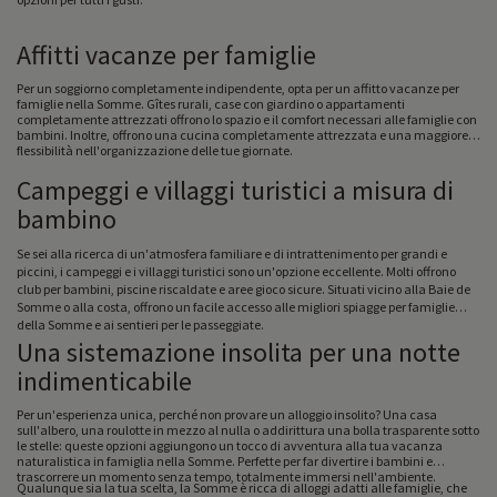
Affitti vacanze per famiglie
Per un soggiorno completamente indipendente, opta per un affitto vacanze per
famiglie nella Somme. Gîtes rurali, case con giardino o appartamenti
completamente attrezzati offrono lo spazio e il comfort necessari alle famiglie con
bambini. Inoltre, offrono una cucina completamente attrezzata e una maggiore
flessibilità nell'organizzazione delle tue giornate.
Campeggi e villaggi turistici a misura di
bambino
Se sei alla ricerca di un'atmosfera familiare e di intrattenimento per grandi e
piccini, i campeggi e i villaggi turistici sono un'opzione eccellente. Molti offrono
club per bambini, piscine riscaldate e aree gioco sicure. Situati vicino alla Baie de
Somme o alla costa, offrono un facile accesso alle migliori spiagge per famiglie
della Somme e ai sentieri per le passeggiate.
Una sistemazione insolita per una notte
indimenticabile
Per un'esperienza unica, perché non provare un alloggio insolito? Una casa
sull'albero, una roulotte in mezzo al nulla o addirittura una bolla trasparente sotto
le stelle: queste opzioni aggiungono un tocco di avventura alla tua vacanza
naturalistica in famiglia nella Somme. Perfette per far divertire i bambini e
trascorrere un momento senza tempo, totalmente immersi nell'ambiente.
Qualunque sia la tua scelta, la Somme è ricca di alloggi adatti alle famiglie, che