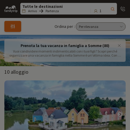
Family
trip
1
Arrivo
Partenza
Ordina per :
Prenota la tua vacanza in famiglia a Somme (80)
Vuoi condividere momenti indimenticabili con i tuoi figli? Scopri perché
organizzare una vacanza in famiglia nella Somme è un'ottima idea. Con la
sua campagna incontaminata, le spiagge adatte ai bambini e la vasta
gamma di attività per famiglie, questa destinazione promette una vacanza
ricca di scoperte. Osserva le foche nella Baie de Somme, avventurati nei
10 alloggio
parchi e nei divertimenti per bambini o esplora i migliori percorsi ciclistici per
famiglie. Per quanto riguarda l'alloggio, accoglienti gites, vivaci campeggi e
alloggi insoliti garantiscono un soggiorno confortevole. Per una boccata
d'aria fresca, dirigiti verso le più belle spiagge della Somme, perfette per
giocare e rilassarsi con la famiglia. Che tu stia organizzando un weekend in
famiglia in Piccardia o una vacanza prolungata, segui i nostri consigli per
prenotare le migliori case vacanze e goditi al massimo la tua vacanza in
famiglia nella Somme. Preparati a vivere un'avventura familiare unica che
combina relax, scoperta e divertimento.