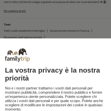
non ti resta che fare le valigie e goderti una pausa di relax con i tuoi bambini! 🚲🏖️
Per saperne di più
Temi
Tutti i nostri weekend in famiglia
Vacanze last minute in Francia
Pause brevi dell'ultimo minuto
Tutte le nostre vacanze in famiglia in Francia
Breve pausa insolita
Vacanze in campeggio in Francia
Destinazioni
Vacanze sulla neve in Francia
La vostra privacy è la nostra
priorità
Familytrip
© 2026 Familytrip
Chi siamo?
Termini e condizioni generali e informativa sulla privacy
Noi e i nostri partner trattiamo i vostri dati personali per
mostrarvi pubblicità, comprendere il nostro pubblico e fornire
Cosa dice di noi la stampa
Partner
FAQ
Blog
Mappa del sito
un'esperienza utente personalizzata. Potete scegliere chi
utilizza i vostri dati personali e per quale scopo. Potete anche
scegliere di modificare le impostazioni dei cookie in qualsiasi
Pagamento sicuro
Diretto da Sooyoos
momento.