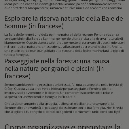
ideali per una vacanza in famiglia nella Somme, poiché confinano con le famose
dune protette di Marquenterre, un'area naturale unica da scoprire con i bambini.
Esplorare la riserva naturale della Baie de
Somme (in francese)
La Baie de Somme è una delle gemme naturali della regione. Per una vacanza
con bambini nella Baie de Somme, non perderti una visita alla riserva naturale di
Marquenterre. Questo sito eccezionale ti permette di osservare gli uccelli migratori
nel loro habitat naturale, un'esperienza affascinante per grandi e piccini. Anche
una gita in barca o un tour guidato alla scoperta delle foche marine farà la gioia di
tutta la famiglia.
Passeggiate nella foresta: una pausa
nella natura per grandi e piccini (in
francese)
Se vuoi cambiare ritmo e respirare aria fresca, fai una passeggiata nella foresta di
Crécy. Questa vasta area verde è ideale per passeggiate all'ombra, picnic
improvvisati o avventure in bicicletta. Un compromesso perfetto tra relax e
scoperta per un weekend in famiglia in Piccardia.
Che tu sia un amante della spiaggia, dello sport o della natura selvaggia, la
Somme offre una varietà di paesaggi da esplorare con la tua famiglia. Non ti resta
che scegliere il tuo angolo di paradiso e goderti dei momenti unici con i tuoi figli!
Come organizzare e prenotare la