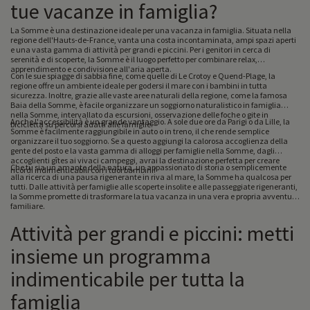
tue vacanze in famiglia?
La Somme è una destinazione ideale per una vacanza in famiglia. Situata nella
regione dell'Hauts-de-France, vanta una costa incontaminata, ampi spazi aperti
e una vasta gamma di attività per grandi e piccini. Per i genitori in cerca di
serenità e di scoperte, la Somme è il luogo perfetto per combinare relax,
apprendimento e condivisione all'aria aperta.
Con le sue spiagge di sabbia fine, come quelle di Le Crotoy e Quend-Plage, la
regione offre un ambiente ideale per godersi il mare con i bambini in tutta
sicurezza. Inoltre, grazie alle vaste aree naturali della regione, come la famosa
Baia della Somme, è facile organizzare un soggiorno naturalistico in famiglia
nella Somme, intervallato da escursioni, osservazione delle foche o gite in
Anche l'accessibilità è un grande vantaggio. A sole due ore da Parigi o da Lille, la
bicicletta su percorsi adatti alle famiglie.
Somme è facilmente raggiungibile in auto o in treno, il che rende semplice
organizzare il tuo soggiorno. Se a questo aggiungi la calorosa accoglienza della
gente del posto e la vasta gamma di alloggi per famiglie nella Somme, dagli
accoglienti gîtes ai vivaci campeggi, avrai la destinazione perfetta per creare
Che tu sia un amante della natura, un appassionato di storia o semplicemente
ricordi indimenticabili con i tuoi bambini!
alla ricerca di una pausa rigenerante in riva al mare, la Somme ha qualcosa per
tutti. Dalle attività per famiglie alle scoperte insolite e alle passeggiate rigeneranti,
la Somme promette di trasformare la tua vacanza in una vera e propria avventura
familiare.
Attività per grandi e piccini: metti
insieme un programma
indimenticabile per tutta la
famiglia