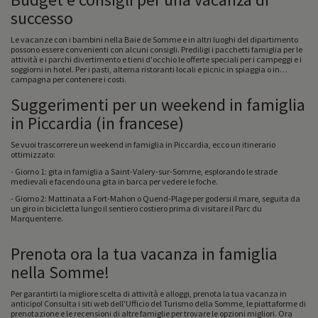
successo
Le vacanze con i bambini nella Baie de Somme e in altri luoghi del dipartimento
possono essere convenienti con alcuni consigli. Prediligi i pacchetti famiglia per le
attività e i parchi divertimento e tieni d'occhio le offerte speciali per i campeggi e i
soggiorni in hotel. Per i pasti, alterna ristoranti locali e picnic in spiaggia o in
campagna per contenere i costi.
Suggerimenti per un weekend in famiglia
in Piccardia (in francese)
Se vuoi trascorrere un weekend in famiglia in Piccardia, ecco un itinerario
ottimizzato:
- Giorno 1: gita in famiglia a Saint-Valery-sur-Somme, esplorando le strade
medievali e facendo una gita in barca per vedere le foche.
- Giorno 2: Mattinata a Fort-Mahon o Quend-Plage per godersi il mare, seguita da
un giro in bicicletta lungo il sentiero costiero prima di visitare il Parc du
Marquenterre.
Prenota ora la tua vacanza in famiglia
nella Somme!
Per garantirti la migliore scelta di attività e alloggi, prenota la tua vacanza in
anticipo! Consulta i siti web dell'Ufficio del Turismo della Somme, le piattaforme di
prenotazione e le recensioni di altre famiglie per trovare le opzioni migliori. Ora