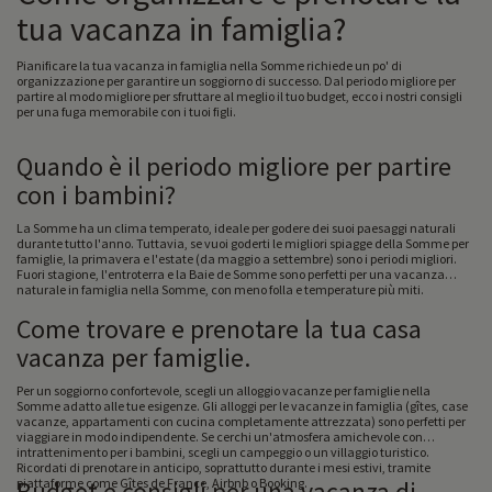
tua vacanza in famiglia?
Pianificare la tua vacanza in famiglia nella Somme richiede un po' di
organizzazione per garantire un soggiorno di successo. Dal periodo migliore per
partire al modo migliore per sfruttare al meglio il tuo budget, ecco i nostri consigli
per una fuga memorabile con i tuoi figli.
Quando è il periodo migliore per partire
con i bambini?
La Somme ha un clima temperato, ideale per godere dei suoi paesaggi naturali
durante tutto l'anno. Tuttavia, se vuoi goderti le migliori spiagge della Somme per
famiglie, la primavera e l'estate (da maggio a settembre) sono i periodi migliori.
Fuori stagione, l'entroterra e la Baie de Somme sono perfetti per una vacanza
naturale in famiglia nella Somme, con meno folla e temperature più miti.
Come trovare e prenotare la tua casa
vacanza per famiglie.
Per un soggiorno confortevole, scegli un alloggio vacanze per famiglie nella
Somme adatto alle tue esigenze. Gli alloggi per le vacanze in famiglia (gîtes, case
vacanze, appartamenti con cucina completamente attrezzata) sono perfetti per
viaggiare in modo indipendente. Se cerchi un'atmosfera amichevole con
intrattenimento per i bambini, scegli un campeggio o un villaggio turistico.
Ricordati di prenotare in anticipo, soprattutto durante i mesi estivi, tramite
piattaforme come Gîtes de France, Airbnb o Booking.
Budget e consigli per una vacanza di