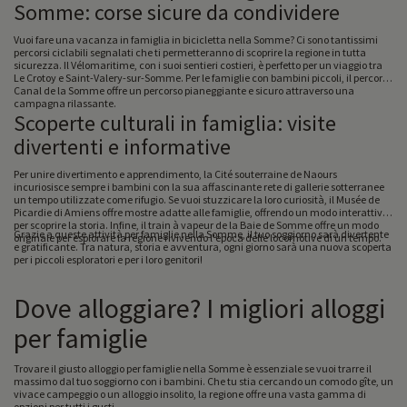
Somme: corse sicure da condividere
Vuoi fare una vacanza in famiglia in bicicletta nella Somme? Ci sono tantissimi
percorsi ciclabili segnalati che ti permetteranno di scoprire la regione in tutta
sicurezza. Il Vélomaritime, con i suoi sentieri costieri, è perfetto per un viaggio tra
Le Crotoy e Saint-Valery-sur-Somme. Per le famiglie con bambini piccoli, il percorso
Canal de la Somme offre un percorso pianeggiante e sicuro attraverso una
campagna rilassante.
Scoperte culturali in famiglia: visite
divertenti e informative
Per unire divertimento e apprendimento, la Cité souterraine de Naours
incuriosisce sempre i bambini con la sua affascinante rete di gallerie sotterranee
un tempo utilizzate come rifugio. Se vuoi stuzzicare la loro curiosità, il Musée de
Picardie di Amiens offre mostre adatte alle famiglie, offrendo un modo interattivo
per scoprire la storia. Infine, il train à vapeur de la Baie de Somme offre un modo
Grazie a queste attività per famiglie nella Somme, il tuo soggiorno sarà divertente
originale per esplorare la regione rivivendo l'epoca delle locomotive di un tempo.
e gratificante. Tra natura, storia e avventura, ogni giorno sarà una nuova scoperta
per i piccoli esploratori e per i loro genitori!
Dove alloggiare? I migliori alloggi
per famiglie
Trovare il giusto alloggio per famiglie nella Somme è essenziale se vuoi trarre il
massimo dal tuo soggiorno con i bambini. Che tu stia cercando un comodo gîte, un
vivace campeggio o un alloggio insolito, la regione offre una vasta gamma di
opzioni per tutti i gusti.