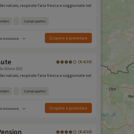
dei vulcani, respirate l'aria fresca e soggiornate nel
ambini
Campi sportivi
Scoprire e prenotare
le vicinanze
aute
(8.4/10)
de-Dôme (63)
dei vulcani, respirate l'aria fresca e soggiornate nel
ambini
Campi sportivi
Scoprire e prenotare
le vicinanze
Pension
(8.4/10)