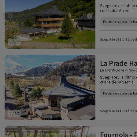
Svegliatevi al ritmo 
cuore dell'Alvernia!
Piscina e vasca per b
Scopri le attività nel
1
/
17
La Prade H
Le Mont-Dore - Puy-
Svegliatevi al ritmo 
cuore dell'Alvernia!
Piscina e vasca per b
Scopri le attività nel
1
/
17
Fournols - 