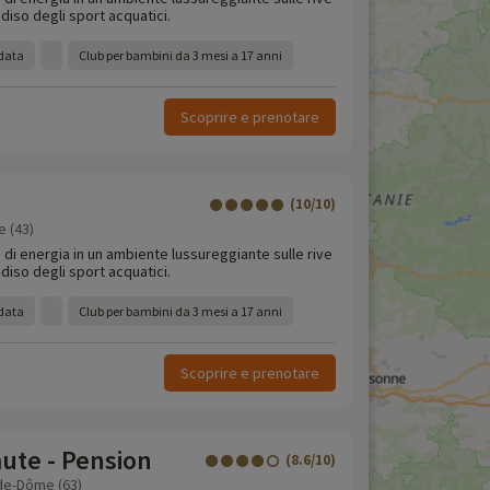
adiso degli sport acquatici.
ldata
Club per bambini da 3 mesi a 17 anni
Scoprire e prenotare
(10/10)
e (43)
o di energia in un ambiente lussureggiante sulle rive
adiso degli sport acquatici.
ldata
Club per bambini da 3 mesi a 17 anni
Scoprire e prenotare
ute - Pension
(8.6/10)
de-Dôme (63)