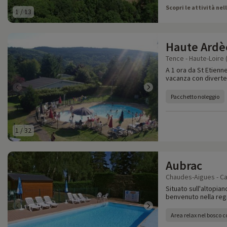
Scopri le attività nel
1
/
13
Haute Ardè
Tence - Haute-Loire 
A 1 ora da St Etienn
vacanza con divertent
Pacchetto noleggio
1
/
32
Aubrac
Chaudes-Aigues - Can
Situato sull'altopian
benvenuto nella regi
Area relax nel bosco