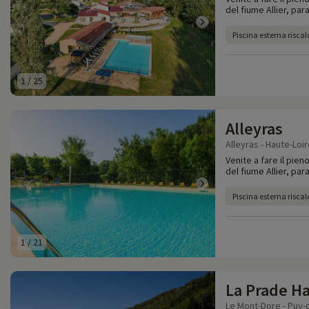
del fiume Allier, par
Piscina esterna risca
1
/
25
Alleyras
Alleyras - Haute-Loir
Venite a fare il pien
del fiume Allier, par
Piscina esterna risca
1
/
21
La Prade Ha
Le Mont-Dore - Puy-