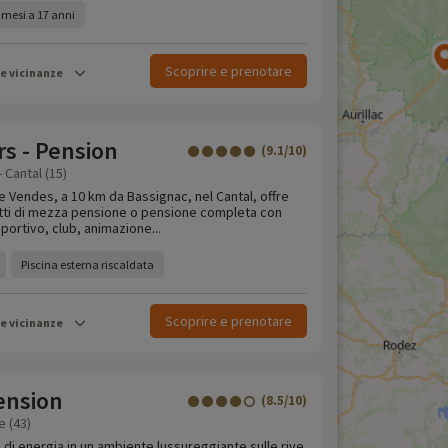
 mesi a 17 anni
Scoprire e prenotare
le vicinanze
rs - Pension
(9.1/10)
 Cantal (15)
de Vendes, a 10 km da Bassignac, nel Cantal, offre
tti di mezza pensione o pensione completa con
portivo, club, animazione...
Piscina esterna riscaldata
Scoprire e prenotare
le vicinanze
Pension
(8.5/10)
e (43)
o di energia in un ambiente lussureggiante sulle rive