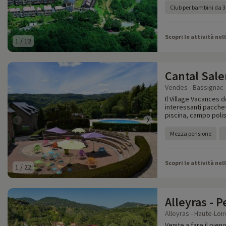
Club per bambini da 3
Scopri le attività nel
1
/
12
Cantal Sale
Vendes - Bassignac -
Il Village Vacances 
interessanti pacche
piscina, campo polis
Mezza pensione
Scopri le attività nel
1
/
22
Alleyras - 
Alleyras - Haute-Loir
Venite a fare il pien