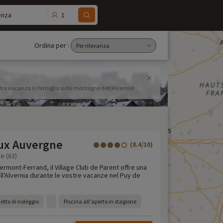
1
enza
Ordina per :
ostra vacanza in famiglia sulle montagne dell'Alvernia!
ux Auvergne
(8.4/10)
e (63)
lermont-Ferrand, il Village Club de Parent offre una
ll'Alvernia durante le vostre vacanze nel Puy de
etto di noleggio
Piscina all'aperto in stagione