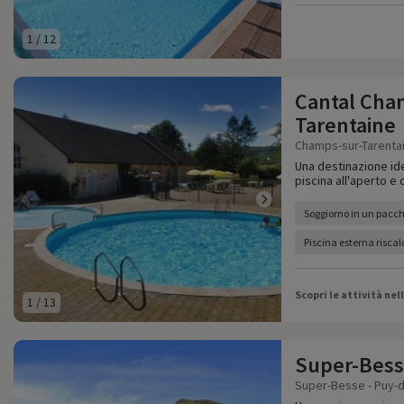
1
/
12
Cantal Cha
Tarentaine
Champs-sur-Tarentain
Una destinazione id
piscina all'aperto e
Soggiorno in un pacch
Piscina esterna risca
Scopri le attività nel
1
/
13
Super-Bess
Super-Besse - Puy-