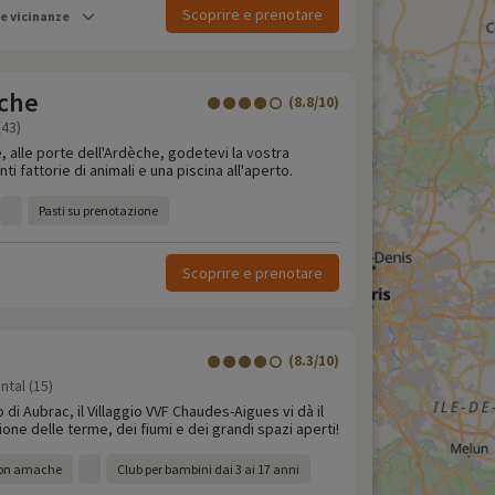
Scoprire e prenotare
le vicinanze
che
(8.8/10)
(43)
e, alle porte dell'Ardèche, godetevi la vostra
i fattorie di animali e una piscina all'aperto.
Pasti su prenotazione
Scoprire e prenotare
(8.3/10)
tal (15)
o di Aubrac, il Villaggio VVF Chaudes-Aigues vi dà il
one delle terme, dei fiumi e dei grandi spazi aperti!
 con amache
Club per bambini dai 3 ai 17 anni