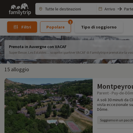
Family
Arrivo
Part
trip
1
Popolare
Tipo di soggiorno
Filtri
Prenota in Auvergne con VACAF
Super Besse, Les Estables ... scoprite i partner VACAF di Familytrip e prenotate la v
15 alloggio
Montpeyro
Parent - Puy-de-Dôm
A soli 30 minuti da C
vista eccezionale su
Dôme.
Soggiorno in un pacch