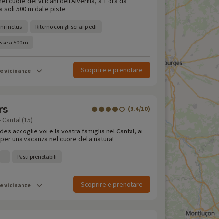
l cuore dei vulcani dell'Alvernia, a 1 ora da
 soli 500 m dalle piste!
ni inclusi
Ritorno con gli sci ai piedi
esse a 500 m
Scoprire e prenotare
le vicinanze
rs
(8.4/10)
 Cantal (15)
ndes accoglie voi e la vostra famiglia nel Cantal, ai
, per una vacanza nel cuore della natura!
Pasti prenotabili
Scoprire e prenotare
le vicinanze