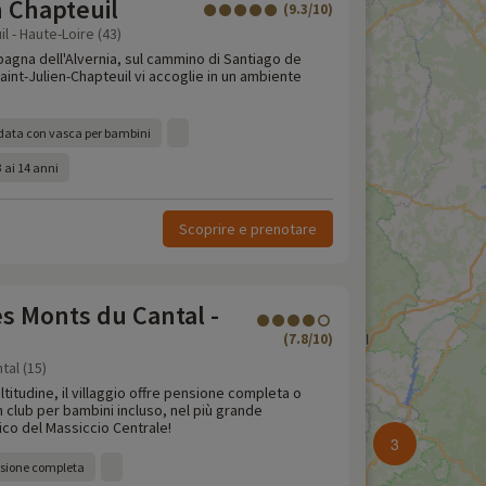
n Chapteuil
(9.3/10)
l - Haute-Loire (43)
agna dell'Alvernia, sul cammino di Santiago de
aint-Julien-Chapteuil vi accoglie in un ambiente
ldata con vasca per bambini
 ai 14 anni
Scoprire e prenotare
es Monts du Cantal -
(7.8/10)
tal (15)
ltitudine, il villaggio offre pensione completa o
club per bambini incluso, nel più grande
ico del Massiccio Centrale!
3
nsione completa