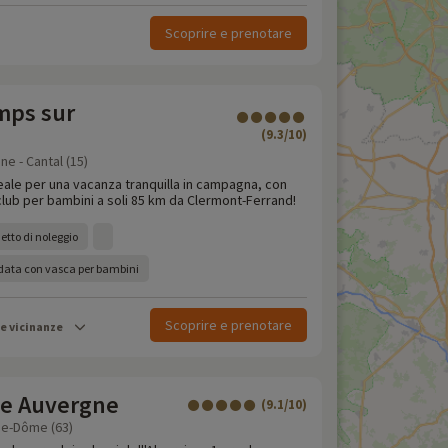
Scoprire e prenotare
mps sur
(9.3/10)
e - Cantal (15)
eale per una vacanza tranquilla in campagna, con
 club per bambini a soli 85 km da Clermont-Ferrand!
etto di noleggio
ldata con vasca per bambini
Scoprire e prenotare
le vicinanze
e Auvergne
(9.1/10)
de-Dôme (63)