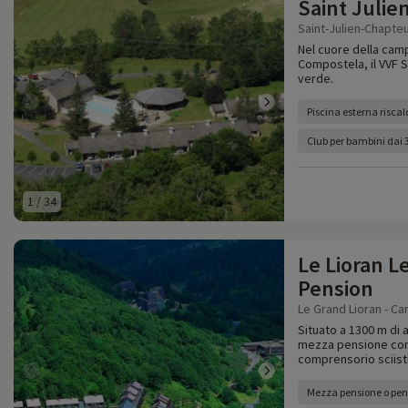
Saint Julie
Saint-Julien-Chapteui
Nel cuore della camp
Compostela, il VVF S
verde.
Piscina esterna risca
Club per bambini dai 3
1
/
34
Le Lioran L
Pension
Le Grand Lioran - Can
Situato a 1300 m di a
mezza pensione con 
comprensorio sciist
Mezza pensione o pe