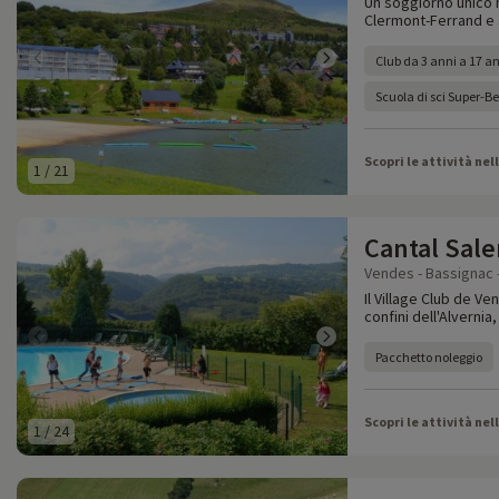
Un soggiorno unico ne
Clermont-Ferrand e a
Club da 3 anni a 17 an
Scuola di sci Super-B
Scopri le attività nel
1
/
21
Cantal Sale
Vendes - Bassignac -
Il Village Club de Ve
confini dell'Alvernia
Pacchetto noleggio
Scopri le attività nel
1
/
24