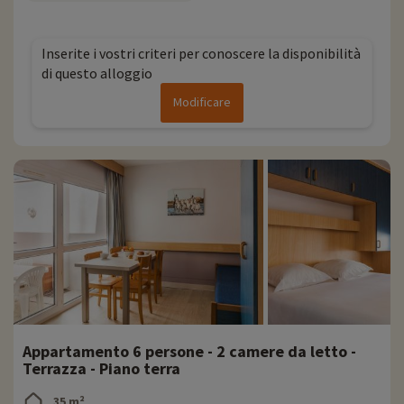
Ogni anno Familytrip scopre nuove attività per famiglie nelle
vicinanze dei nostri alloggi: zoo, acquario, ecc. Se le attività sono già
Inserite i vostri criteri per conoscere la disponibilità
state negoziate, possono essere prenotate con uno sconto
di questo alloggio
direttamente online dopo aver scelto il vostro alloggio, e potete
scoprirle
cliccando qui!
Modificare
Per saperne di più
- Si accettano animali domestici, con supplemento
Residence gestito dal gruppo Pierre & Vacances
Appartamento 6 persone - 2 camere da letto -
Terrazza - Piano terra
35 m²