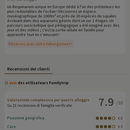
Un Requinarium unique en Europe dédié à l’un des prédateurs les
plus redoutables de l'océan ! Découvrez un espace
muséographique de 1000m² et près de 30 espèces de squales
évoluant dans des aquariums géants dont un sur 2 étages. Un
parcours aussi ludique que pédagogique a été imaginé avec des
jeux et des vidéos ; c'est la sortie idéale en famille pour
apprendre tout en s'amusant !
Réservez avec votre hébergement !
Recensioni dei clienti
21 avis
des utilisateurs Familytrip
7.9
Valutazione complessiva per questo alloggio
/10
Su 21 recensioni di famiglia verificate
Posizione geografica
8.8
Casa
8.5