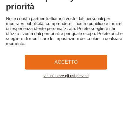
In caso di cancellazione a meno di 3 giorni dall'arrivo, verrà
priorità
trattenuto il 100% dell'importo totale del soggiorno.
Familytrip consiglia di stipulare un'assicurazione di annullamento
Noi e i nostri partner trattiamo i vostri dati personali per
con il suo partner AREAS Assurances. Sottoscriverla al momento
mostrarvi pubblicità, comprendere il nostro pubblico e fornire
della prenotazione o entro 24 ore dalla prenotazione per telefono.
un'esperienza utente personalizzata. Potete scegliere chi
utilizza i vostri dati personali e per quale scopo. Potete anche
scegliere di modificare le impostazioni dei cookie in qualsiasi
momento.
Familytrip
© 2026 Familytrip
Chi siamo?
Termini e condizioni generali e informativa sulla privacy
ACCETTO
Cosa dice di noi la stampa
Partner
FAQ
Blog
Mappa del sito
visualizzare gli usi previsti
Vedere l'alloggio
Pagamento sicuro
Diretto da Sooyoos
Chiamateci al numero
Hai bisogno di aiuto?
09 72 26 99 33