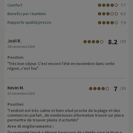
Comfort
7.7
Benefici per i bambini
6.3
Rapporto qualità/prezzo
7.9
8.2
Joël R.
/10
28 novembre 2024
Positivi:
"Très bon séjour. C'est encore l'été en novembre dans cette
région, c'est fou"
7
Kevin M.
/10
23 novembre 2024
Positivi:
"l endroit est très calme et bien situé proche de la plage et des
commerces parfait , de nombreuses information trouvé sur place
permettre de trouver pleins d activités"
Aree di miglioramento :
"la propreté laissé a désirer beaucoup de saletés sous le lit on a