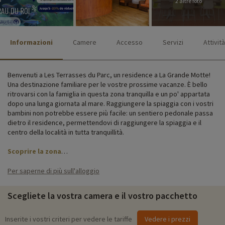
2 altre foto
Informazioni
Camere
Accesso
Servizi
Attività
Benvenuti a Les Terrasses du Parc, un residence a La Grande Motte!
Una destinazione familiare per le vostre prossime vacanze. È bello
ritrovarsi con la famiglia in questa zona tranquilla e un po' appartata
dopo una lunga giornata al mare. Raggiungere la spiaggia con i vostri
bambini non potrebbe essere più facile: un sentiero pedonale passa
dietro il residence, permettendovi di raggiungere la spiaggia e il
centro della località in tutta tranquillità.
Scoprire la zona
Approfittate di servizi come la connessione Wi-Fi e il parcheggio
Per saperne di più sull'alloggio
coperto, nonché di attività per tutte le età!
Scegliete la vostra camera e il vostro pacchetto
Il residence è costituito da un edificio di 3 piani che ospita
appartamenti ben attrezzati per le famiglie. Dai bilocali per 4 persone
ai trilocali per 6 persone, c'è qualcosa per ogni famiglia! La sera, non
Inserite i vostri criteri per vedere le tariffe
Vedere i prezzi