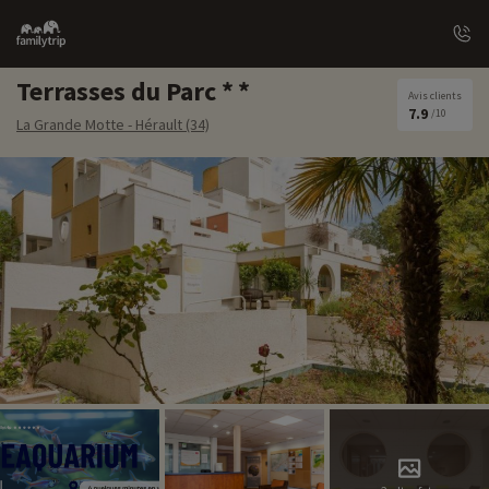
Family
trip
Terrasses du Parc
Avis clients
7.9
/10
La Grande Motte - Hérault (34)