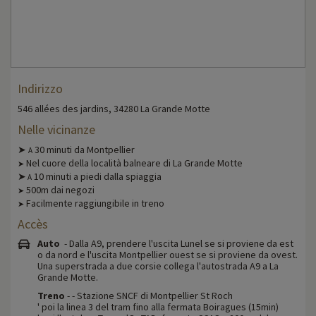
Indirizzo
546 allées des jardins, 34280 La Grande Motte
Nelle vicinanze
➤
30 minuti da Montpellier
A
Nel cuore della località balneare di La Grande Motte
➤
➤
10 minuti a piedi dalla spiaggia
A
500m dai negozi
➤
Facilmente raggiungibile in treno
➤
Accès
Auto
- Dalla A9, prendere l'uscita Lunel se si proviene da est
o da nord e l'uscita Montpellier ouest se si proviene da ovest.
Una superstrada a due corsie collega l'autostrada A9 a La
Grande Motte.
Treno
- - Stazione SNCF di Montpellier St Roch
' poi la linea 3 del tram fino alla fermata Boiragues (15min)