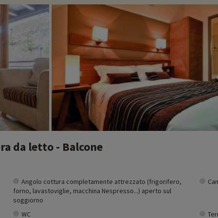
no ai nostri alloggi: zoo, acquario, ecc. Se abbiamo già negoziato le attivi
1 rosse e 6 nere
a da letto - Balcone
al gruppo Pierre & Vacances
Angolo cottura completamente attrezzato (frigorifero,
Cam
forno, lavastoviglie, macchina Nespresso...) aperto sul
soggiorno
WC
Ter