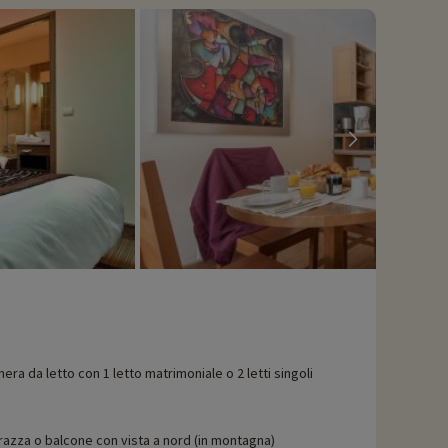
tà, potete prenotarle con uno sconto direttamente online dopo
era da letto con 1 letto matrimoniale o 2 letti singoli
razza o balcone con vista a nord (in montagna)