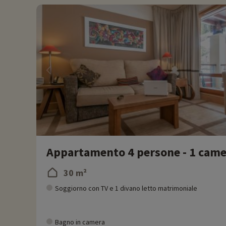
opere di Picasso, Vasarely e Dubuffet, tra gli altri!
Ogni anno Familytrip scopre nuove attività per le famiglie vici
aver scelto il vostro alloggio,
cliccando qui!
Focus sul resort
- Stazione di Flaine
' Stazione a 1600 m di altitudine, cima a 2500 m
' Centro del resort riservato ai pedoni
' Navette gratuite nel resort ' 64 piste: 9 verdi, 28 blu, 2
' 24 impianti di risalita
Ulteriori informazioni
Appartamento 4 persone - 1 camer
30 m²
- Animali domestici ammessi, a pagamento
Residence gestito d
Soggiorno con TV e 1 divano letto matrimoniale
Bagno in camera