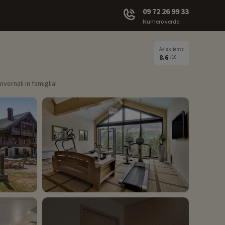
09 72 26 99 33
Numero verde
Avis clients
8.6
/10
vernali in famiglia!