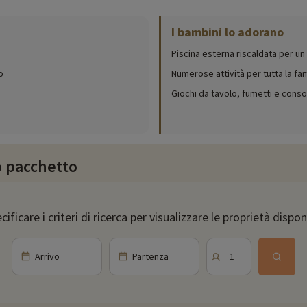
di apertura, età dei club, contenuto dello zaino per i bambini, ecc.
I bambini lo adorano
 offrire: con la sua piscina esterna riscaldata di 100 m² con vista sulle mon
Piscina esterna riscaldata per un
larvi in qualsiasi momento. Per il divertimento della famiglia, è possibile
o nell'area giochi, dove troveranno una varietà di attività. Ce n'è per tutti i g
o
Numerose attività per tutta la fam
Giochi da tavolo, fumetti e consol
 Eterlou, situato nel cuore del residence, potrete gustare una cucina ispirat
ro pacchetto
za di successo in famiglia sulle Alpi! Soggiornando a Les Terrasses d'Eos, a
tobus collegano le altre piste e il centro di Flaine ed è disponibile un serv
cificare i criteri di ricerca per visualizzare le proprietà disponi
rti? Per chi è alla ricerca di nuove esperienze, sono disponibili numerose att
ù alta dell'Europa occidentale: il Monte Bianco. Le montagne offrono anche una
Arrivo
Partenza
1
nella Riserva Naturale Nazionale Les aiguilles Rouges e scoprite gli splendi
rnei, trampolini giganti e area giochi gonfiabili, tennis, ping-pong... E non d
ppassionati di storia, Flaine possiede diversi edifici storici tutelati, nonc