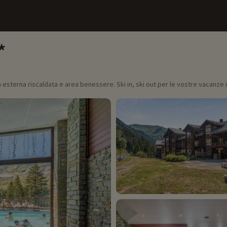
 esterna riscaldata e area benessere. Ski in, ski out per le vostre vacanze in