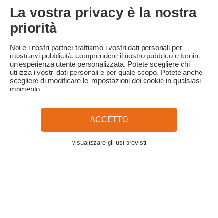
Il soggiorno può essere cancellato gratuitamente fino a 3 giorni
La vostra privacy è la nostra
prima dell'arrivo.
In caso di cancellazione a meno di 3 giorni dall'arrivo, verrà
priorità
trattenuto il 100% dell'importo totale del soggiorno.
Familytrip consiglia di stipulare un'assicurazione di annullamento
Noi e i nostri partner trattiamo i vostri dati personali per
con il suo partner AREAS Assurances. Sottoscriverla al momento
mostrarvi pubblicità, comprendere il nostro pubblico e fornire
della prenotazione o entro 24 ore dalla prenotazione per telefono.
un'esperienza utente personalizzata. Potete scegliere chi
utilizza i vostri dati personali e per quale scopo. Potete anche
scegliere di modificare le impostazioni dei cookie in qualsiasi
momento.
Familytrip
© 2026 Familytrip
Chi siamo?
Termini e condizioni generali e informativa sulla privacy
ACCETTO
Cosa dice di noi la stampa
Partner
FAQ
Blog
Mappa del sito
visualizzare gli usi previsti
Vedere l'alloggio
Pagamento sicuro
Diretto da Sooyoos
Chiamateci al numero
Hai bisogno di aiuto?
09 72 26 99 33