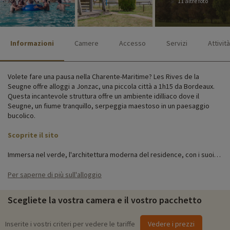
11 altre foto
Informazioni
Camere
Accesso
Servizi
Attività
Volete fare una pausa nella Charente-Maritime? Les Rives de la
Seugne offre alloggi a Jonzac, una piccola città a 1h15 da Bordeaux.
Questa incantevole struttura offre un ambiente idilliaco dove il
Seugne, un fiume tranquillo, serpeggia maestoso in un paesaggio
bucolico.
Scoprite il sito
Immersa nel verde, l'architettura moderna del residence, con i suoi
balconi e la facciata in legno, si fonde perfettamente con il paesaggio
naturale circostante. Soggiornerete in monolocali o appartamenti che
Per saperne di più sull'alloggio
combinano la raffinatezza e il comfort moderno con un arredamento
autentico, creando un'atmosfera calda e familiare.
Scegliete la vostra camera e il vostro pacchetto
In loco troverete una serie di strutture e servizi per rendere il vostro
soggiorno il più semplice possibile: parcheggio, accesso Wi-Fi, baby
Inserite i vostri criteri per vedere le tariffe
Vedere i prezzi