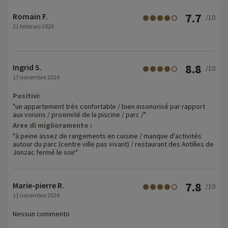
7.7
Romain F.
/10
21 febbraio 2026
8.8
Ingrid S.
/10
17 novembre 2024
Positivi:
"un appartement très confortable / bien insonorisé par rapport
aux voisins / proximité de la piscine / parc /"
Aree di miglioramento :
"à peine assez de rangements en cuisine / manque d'activités
autour du parc (centre ville pas vivant) / restaurant des Antilles de
Jonzac fermé le soir"
7.8
Marie-pierre R.
/10
11 novembre 2024
Nessun commento