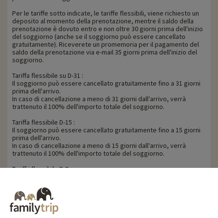
Per le tariffe sotto indicate, le tariffe flessibili, viene richiesto un
deposito al momento della prenotazione, mentre il saldo della
prenotazione è dovuto entro e non oltre 30 giorni prima dell'inizio
del soggiorno (anche se il soggiorno può essere cancellato
gratuitamente). Riceverete un promemoria per il pagamento del
saldo della prenotazione via e-mail 35 giorni prima dell'inizio del
soggiorno.
Tariffa flessibile su D-31 :
Il soggiorno può essere cancellato gratuitamente fino a 31 giorni
prima dell'arrivo.
In caso di cancellazione a meno di 31 giorni dall'arrivo, verrà
trattenuto il 100% dell'importo totale del soggiorno.
Tariffa flessibile D-15 :
Il soggiorno può essere cancellato gratuitamente fino a 15 giorni
prima dell'arrivo.
In caso di cancellazione a meno di 15 giorni dall'arrivo, verrà
trattenuto il 100% dell'importo totale del soggiorno.
Tariffa flessibile D-8 :
Il soggiorno può essere cancellato gratuitamente fino a 8 giorni
prima dell'arrivo.
In caso di cancellazione a meno di 8 giorni dall'arrivo, verrà
trattenuto il 100% dell'importo totale del soggiorno.
Tariffa flessibile D-3 :