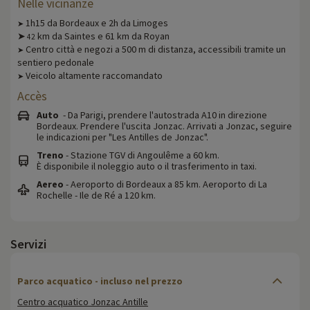
Nelle vicinanze
1h15 da Bordeaux e 2h da Limoges
➤
➤
km da Saintes e 61 km da Royan
42
Centro città e negozi a 500 m di distanza, accessibili tramite un
➤
sentiero pedonale
Veicolo altamente raccomandato
➤
Accès
Auto
- Da Parigi, prendere l'autostrada A10 in direzione
Bordeaux. Prendere l'uscita Jonzac. Arrivati a Jonzac, seguire
le indicazioni per "Les Antilles de Jonzac".
Treno
- Stazione TGV di Angoulême a 60 km.
È disponibile il noleggio auto o il trasferimento in taxi.
Aereo
- Aeroporto di Bordeaux a 85 km. Aeroporto di La
Rochelle - Ile de Ré a 120 km.
Servizi
Parco acquatico - incluso nel prezzo
Centro acquatico Jonzac Antille