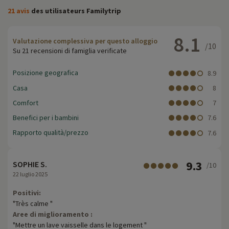
21 avis
des utilisateurs Familytrip
8.1
Valutazione complessiva per questo alloggio
/10
Su 21 recensioni di famiglia verificate
Posizione geografica
8.9
Casa
8
Comfort
7
Benefici per i bambini
7.6
Rapporto qualità/prezzo
7.6
9.3
SOPHIE S.
/10
22 luglio 2025
Positivi:
"Très calme "
Aree di miglioramento :
"Mettre un lave vaisselle dans le logement "