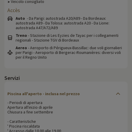
Veicolo consigliato
➤
Accès
Auto
- Da Parigi: autostrada A20/A89 - Da Bordeaux:
autostrada A89 - Da Tolosa: autostrada A20 - Da Lione:
autostrada A47/A72/A89
Treno
- Stazione di Les Eyzies de Tayac per i collegamenti
regionali - Stazione TGV di Bordeaux
Aereo
- Aeroporto di Périgueux-Bassillac: due voli giornalieri
per Parigi - Aeroporto di Bergerac-Roumanières: diversi voli
per il Regno Unito
Servizi
Piscina all'aperto - inclusa nel prezzo
- Periodi di apertura
Apertura all'inizio di aprile
Chiusura a fine settembre
- Caratteristiche
' Piscina riscaldata
' Accesso dalle 10.00 alle 19.00