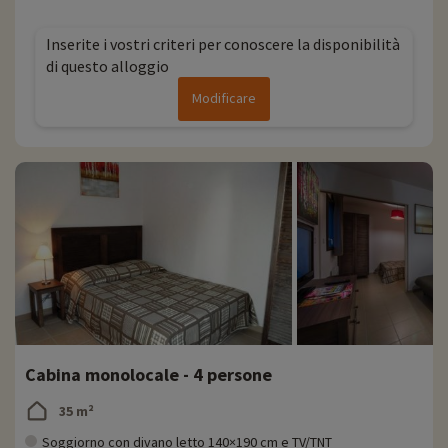
spesso chiamata Valle dell'Uomo per la densità di siti preistorici che
contiene. È un luogo ideale per gli amanti della natura e delle
Inserite i vostri criteri per conoscere la disponibilità
escursioni.
di questo alloggio
Approfittate del vostro soggiorno per stuzzicare il vostro palato con
Modificare
foie gras, porcini, cabécou, noci del Périgord, fragole del Périgord,
anatra confit, vini di Bergerac e, naturalmente, il famoso tartufo. Nel
Parco Naturale Regionale del Périgord-Limousin c'è anche molto da
fare, tra cui escursioni, raccolta di castagne e caccia al tartufo.
Ogni anno Familytrip scopre nuove attività per famiglie nelle
vicinanze dei nostri alloggi: zoo, acquario, ecc. Se abbiamo già
negoziato delle attività, queste possono essere prenotate con uno
sconto direttamente online dopo aver scelto il vostro alloggio, e
potete scoprirle
cliccando qui!
Per saperne di più
- Si accettano animali domestici, con supplemento
Cabina monolocale - 4 persone
35 m²
Soggiorno con divano letto 140×190 cm e TV/TNT