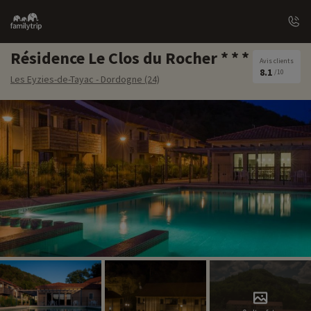
Family
trip
Résidence Le Clos du Rocher
Avis clients
8.1
/10
Les Eyzies-de-Tayac - Dordogne (24)