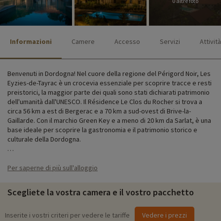
0 altre foto
Informazioni
Camere
Accesso
Servizi
Attività
Benvenuti in Dordogna! Nel cuore della regione del Périgord Noir, Les
Eyzies-de-Tayrac è un crocevia essenziale per scoprire tracce e resti
preistorici, la maggior parte dei quali sono stati dichiarati patrimonio
dell'umanità dall'UNESCO. Il Résidence Le Clos du Rocher si trova a
circa 56 km a est di Bergerac e a 70 km a sud-ovest di Brive-la-
Gaillarde. Con il marchio Green Key e a meno di 20 km da Sarlat, è una
base ideale per scoprire la gastronomia e il patrimonio storico e
culturale della Dordogna.
Per saperne di più
Per saperne di più sull'alloggio
Il residence dispone di 116 monolocali e appartamenti
completamente attrezzati e decorati, disposti intorno alla piscina. Da
Scegliete la vostra camera e il vostro pacchetto
2 a 6 posti letto, vi sentirete come in un bozzolo! Per le vostre
vacanze con il bambino, non dimenticate di prenotare il baby pack!
Inserite i vostri criteri per vedere le tariffe
Vedere i prezzi