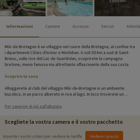
9 altre foto
Informazioni
Camere
Accesso
Servizi
Attività
Mûr-de-Bretagne è un villaggio nel cuore della Bretagna, al confine tra
i dipartimenti Côtes d'Armor e Morbihan. A soli 50 km a sud di Saint-
Brieuc, sulle rive del Lac de Guerlédan, scoprirete la campagna
bretone, meno famosa ma altrettanto affascinante della sua costa.
Scoprire la zona
Alloggerete al club del villaggio Mûr-de-Bretagne in un ambiente
bucolico, in un parco alberato in riva al lago. In loco troverete un
parcheggio, una bella piscina coperta, un'area giochi per bambini, un
campo sportivo, un'area per le bocce e un ristorante.
Per saperne di più sull'alloggio
Potete soggiornare in una camera o in una villa. Scegliete una camera
Scegliete la vostra camera e il vostro pacchetto
per una vacanza in stile hotel o una villa per avere più spazio. Le
camere si trovano in un edificio a due piani, mentre le ville sono
sparse per il terreno.
Inserite i vostri criteri per vedere le tariffe
Vedere i prezzi