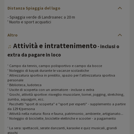
Distanza Spiaggia del lago
- Spiaggia verde di Landroanec a 20 m
' Nuoto e sport acquatici
Altro
Attività e intrattenimento
♫
- inclusi o
extra da pagare in loco
' Campo da tennis, campo polisportivo e campo da bocce
' Noleggio di kayak durante le vacanze scolastiche
' Attrezzatura sportiva in prestito, spazio per l'attrezzatura sportiva
personale
' Biblioteca, ludoteca
' Uscite di scoperta con un animatore - incluse o extra
' Giochi, attività sportive: risveglio muscolare, tornei, jogging, stretching,
zumba, aquagym, ecc.
' Pacchetti "sport di scoperta" e "sport per esperti" - supplemento a partire
da 129 €/persona
' Attività nella natura: flora e fauna, patrimonio, ambiente, artigianato...
' Noleggio di biciclette, biciclette elettriche e scooter - a pagamento
' La sera: spettacoli, serate danzanti, karaoke e quiz musicali, grandi
giochi