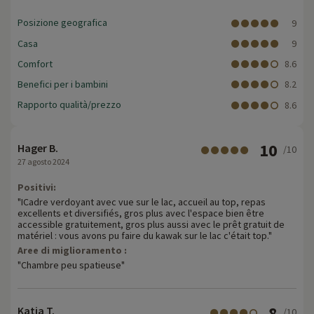
Posizione geografica
9
Casa
9
Comfort
8.6
Benefici per i bambini
8.2
Rapporto qualità/prezzo
8.6
10
Hager B.
/10
27 agosto 2024
Positivi:
"ICadre verdoyant avec vue sur le lac, accueil au top, repas
excellents et diversifiés, gros plus avec l'espace bien être
accessible gratuitement, gros plus aussi avec le prêt gratuit de
matériel : vous avons pu faire du kawak sur le lac c'était top."
Aree di miglioramento :
"Chambre peu spatieuse"
8
Katia T.
/10