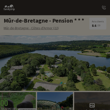
Family
trip
Mûr-de-Bretagne - Pension
Avis clients
8.6
/10
Mûr-de-Bretagne - Côtes-d'Armor (22)