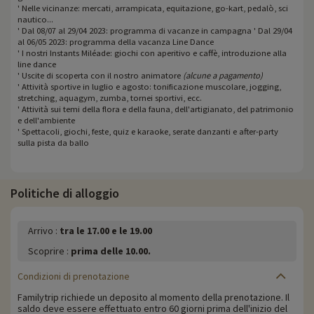
' Nelle vicinanze: mercati, arrampicata, equitazione, go-kart, pedalò, sci
nautico...
' Dal 08/07 al 29/04 2023: programma di vacanze in campagna ' Dal 29/04
al 06/05 2023: programma della vacanza Line Dance
' I nostri Instants Miléade: giochi con aperitivo e caffè, introduzione alla
line dance
' Uscite di scoperta con il nostro animatore
(alcune a pagamento)
' Attività sportive in luglio e agosto: tonificazione muscolare, jogging,
stretching, aquagym, zumba, tornei sportivi, ecc.
' Attività sui temi della flora e della fauna, dell'artigianato, del patrimonio
e dell'ambiente
' Spettacoli, giochi, feste, quiz e karaoke, serate danzanti e after-party
sulla pista da ballo
Politiche di alloggio
Arrivo :
tra le 17.00 e le 19.00
Scoprire :
prima delle 10.00.
Condizioni di prenotazione
Familytrip richiede un deposito al momento della prenotazione. Il
saldo deve essere effettuato entro 60 giorni prima dell'inizio del