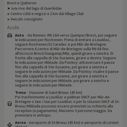
Brest e Quiberon.
➤
rive del lago di Guerlédan
Sulle
Centro città e negozi a 2 km dal Village Club
➤
Veicolo consigliato
➤
Accès
Auto
- Da Rennes: RN 164 verso Quimper/Brest, poi seguire
le indicazioni per Rostrenen. Prima di entrare a Loudéac,
seguire Rostrenen/St Caradec e poi Mûr-de-Bretagne.
Percorrere il centro di Mûr-de-Bretagne sulla RN 64 fino
all'incrocio Brest/Guingamp/Mûr, quindi girare a sinistra. Di
fronte alla cappella di Ste-Suzanne, girare a destra. Seguire
le indicazioni per Miléade. Da Pontivy: attraversare il paese
fino alla cappella di Ste-Suzanne, poi girare a sinistra e
seguire le indicazioni per Miléade. Da Pontivy: risalire il paese
fino alla cappella di Ste-Suzanne, poi girare a sinistra e
seguire le indicazioni per Miléade. poi girare a sinistra e
seguire le indicazioni per Miléade.
Treno
- Stazione di Saint-Brieuc (45 km)
Poi trasferimento a Loudéac e pullman SNCF per Mûr-de-
Bretagne o taxi. I taxi per Loudéac o per le stazioni SNCF di St-
Brieuc/Miléade possono essere prenotati su richiesta alla
reception (a pagamento). Massimo 3 persone/viaggio. Da
prenotare in anticipo.
Aereo
- Aeroporto di St-Brieuc (45 km) e aeroporto di Lorient
(80 km).