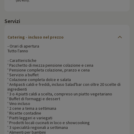
Servizi
Catering - incluso nel prezzo
- Orari di apertura
Tutto l'anno
- Caratteristiche
' Pacchetto di mezza pensione colazione e cena
' Pensione completa colazione, pranzo e cena
' Servizio a buffet
' Colazione completa dolce e salata
' Antipasti caldi e freddi, incluso Salad'bar con oltre 20 scelte di
ingredienti
' 3 o 4 piatti caldi a scelta, compreso un piatto vegetariano
' Buffet di formaggi e dessert
' Vino incluso
' 2 cene a tema a settimana
' Ricette contadine
' Piatti leggeri e variegati
' Prodotti locali cucinati in loco e showcooking
' 3 specialità regionali a settimana
' Alimenti per bambini