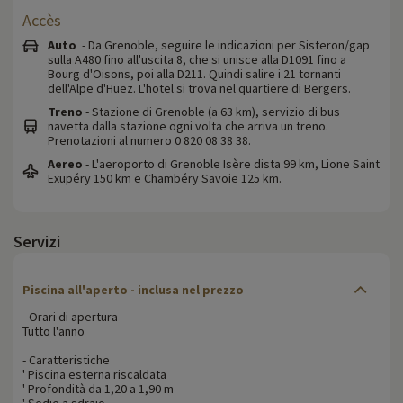
Accès
Auto
- Da Grenoble, seguire le indicazioni per Sisteron/gap
sulla A480 fino all'uscita 8, che si unisce alla D1091 fino a
Bourg d'Oisons, poi alla D211. Quindi salire i 21 tornanti
dell'Alpe d'Huez. L'hotel si trova nel quartiere di Bergers.
Treno
- Stazione di Grenoble (a 63 km), servizio di bus
navetta dalla stazione ogni volta che arriva un treno.
Prenotazioni al numero 0 820 08 38 38.
Aereo
- L'aeroporto di Grenoble Isère dista 99 km, Lione Saint
Exupéry 150 km e Chambéry Savoie 125 km.
Servizi
Piscina all'aperto - inclusa nel prezzo
- Orari di apertura
Tutto l'anno
- Caratteristiche
' Piscina esterna riscaldata
' Profondità da 1,20 a 1,90 m
' Sedie a sdraio