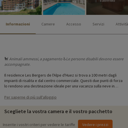
8 altre foto
Informazioni
Camere
Accesso
Servizi
Attività
🐩
Animali ammessi, a pagamento
♿
Le persone
disabili devono essere
accompagnate.
Il residence Les Bergers de l'Alpe d'Huez si trova a 100 metri dagli
impianti di risalita e dal centro commerciale. Questi due punti di forza
lo rendono una destinazione ideale per una vacanza sulla neve in
famiglia.
Per saperne di più sull'alloggio
Il residence è composto da appartamenti che possono ospitare
famiglie fino a 6 persone. Tutti gli appartamenti sono completamente
Scegliete la vostra camera e il vostro pacchetto
attrezzati per vacanze o weekend con bambini. Per far felici i
bambini, c'è una piscina esterna riscaldata: che piacere nuotare in
pieno inverno con la neve intorno. In estate, tutta la famiglia può
Inserite i vostri criteri per vedere le tariffe
Vedere i prezzi