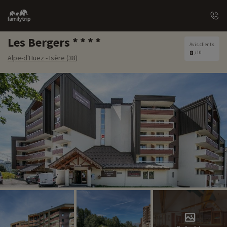
Family
trip
Les Bergers
Avis clients
8
/10
Alpe-d'Huez - Isère (38)