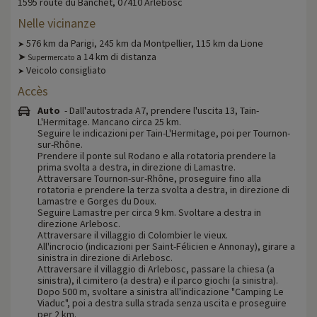
1595 route du Banchet, 07410 Arlebosc
Nelle vicinanze
576 km da Parigi, 245 km da Montpellier, 115 km da Lione
➤
➤
a 14 km di distanza
Supermercato
Veicolo consigliato
➤
Accès
Auto
- Dall'autostrada A7, prendere l'uscita 13, Tain-
L'Hermitage. Mancano circa 25 km.
Seguire le indicazioni per Tain-L'Hermitage, poi per Tournon-
sur-Rhône.
Prendere il ponte sul Rodano e alla rotatoria prendere la
prima svolta a destra, in direzione di Lamastre.
Attraversare Tournon-sur-Rhône, proseguire fino alla
rotatoria e prendere la terza svolta a destra, in direzione di
Lamastre e Gorges du Doux.
Seguire Lamastre per circa 9 km. Svoltare a destra in
direzione Arlebosc.
Attraversare il villaggio di Colombier le vieux.
All'incrocio (indicazioni per Saint-Félicien e Annonay), girare a
sinistra in direzione di Arlebosc.
Attraversare il villaggio di Arlebosc, passare la chiesa (a
sinistra), il cimitero (a destra) e il parco giochi (a sinistra).
Dopo 500 m, svoltare a sinistra all'indicazione "Camping Le
Viaduc", poi a destra sulla strada senza uscita e proseguire
per 2 km.