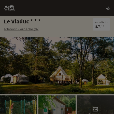
Family
trip
Le Viaduc
Avis clients
8.7
/10
Arlebosc - Ardèche (07)