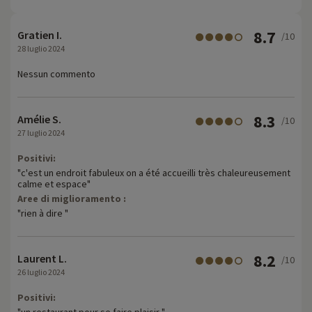
8.7
Gratien I.
/10
28 luglio 2024
Nessun commento
8.3
Amélie S.
/10
27 luglio 2024
Positivi:
"c'est un endroit fabuleux on a été accueilli très chaleureusement
calme et espace"
Aree di miglioramento :
"rien à dire "
8.2
Laurent L.
/10
26 luglio 2024
Positivi:
"un restaurant pour se faire plaisir "