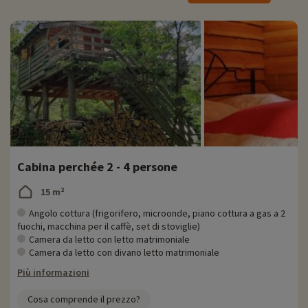
cliccate qui!
Durante il vostro soggiorno non vi annoierete di certo, perché vi
aspettano numerose strutture sportive e ricreative per grandi e
piccini. In loco troverete un parco giochi, tavoli da ping pong, un
trampolino per i più piccoli, un campo da pétanque per partite
movimentate, un'area con reti da badminton e pallavolo, una
selezione di giochi da tavolo e una biblioteca per i momenti di relax.
Una serie di attività emozionanti sono a portata di mano. Oltre ai
piaceri del nuoto e della pesca sportiva, è possibile praticare
ciclismo ed escursionismo lungo i sentieri circostanti.
Cabina perchée 2 - 4 persone
Potrete gustare piatti deliziosi presso il ristorante del campeggio,
dove potrete scegliere tra opzioni à la carte o menù. Il servizio è
15 m²
disponibile nella sala da pranzo o sulla piacevole terrazza. Nelle
giornate più calde potrete gustare gelati, cocktail e bevande fredde.
Angolo cottura (frigorifero, microonde, piano cottura a gas a 2
fuochi, macchina per il caffè, set di stoviglie)
Scoprite la regione e le attività per le famiglie
Camera da letto con letto matrimoniale
Camera da letto con divano letto matrimoniale
In qualsiasi stagione, la regione offre un'ampia gamma di attività rurali
Più informazioni
e all'aperto: pesca, raccolta di funghi, mirtilli e castagne, escursioni,
mountain bike, ciclismo, equitazione e nuoto nel fiume.
Cosa comprende il prezzo?