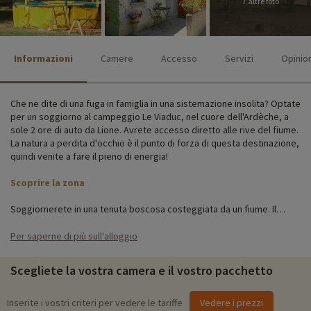
7 altre foto
Informazioni
Camere
Accesso
Servizi
Opinio
Che ne dite di una fuga in famiglia in una sistemazione insolita? Optate
per un soggiorno al campeggio Le Viaduc, nel cuore dell'Ardèche, a
sole 2 ore di auto da Lione. Avrete accesso diretto alle rive del fiume.
La natura a perdita d'occhio è il punto di forza di questa destinazione,
quindi venite a fare il pieno di energia!
Scoprire la zona
Soggiornerete in una tenuta boscosa costeggiata da un fiume. Il
campeggio si estende su 3 ettari e offre 26 unità in affitto, tra cui
alloggi insoliti come cabine arroccate, cocos dolci e persino yurte.
Per saperne di più sull'alloggio
Attività per famiglie in loco
Scegliete la vostra camera e il vostro pacchetto
Per informazioni precise sulle attività disponibili in loco (data di
apertura, età del club, contenuto dello zaino per bambini, ecc.),
Inserite i vostri criteri per vedere le tariffe
Vedere i prezzi