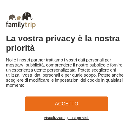
Parcheggio - incluso nel prezzo
- Parcheggio di fronte alla reception del campeggio
' 1 veicolo per piazzola
' Secondo veicolo disponibile a pagamento
La vostra privacy è la nostra
Internet / Wifi - incluso nel prezzo
priorità
Accesso Wi-Fi gratuito sulla Terrazza
Noi e i nostri partner trattiamo i vostri dati personali per
Altro
mostrarvi pubblicità, comprendere il nostro pubblico e fornire
un'esperienza utente personalizzata. Potete scegliere chi
Bar
utilizza i vostri dati personali e per quale scopo. Potete anche
' Pane e dolci freschi ogni mattina (su ordinazione)
scegliere di modificare le impostazioni dei cookie in qualsiasi
' Blocco sanitario rinnovato, accessibile alle persone con mobilità
momento.
ridotta
' Area giochi con ping-pong, trampolino, campo da bocce, reti da
badminton e pallavolo, giochi da tavolo, biblioteca, campo da
tennis locale (a 2 km)
ACCETTO
' Lavatrice
' Noleggio di piastra a gas, piccolo frigorifero (da prenotare, stock
limitato)
visualizzare gli usi previsti
Vedere l'alloggio