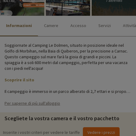
7 altre foto
Informazioni
Camere
Accesso
Servizi
Attività
Soggiornate al Camping Le Dolmen, situato in posizione ideale nel
Golfo di Morbihan, nella Baia di Quiberon, per la precisione a Carnac.
Questo campeggio sul mare farà la gioia di grandi e piccini. La
spiaggia è a soli 600 metri dal campeggio, perfetta per una vacanza
con i piedi nell'acqua!
Scoprire il sito
Il campeggio è immerso in un parco alberato di 2,7 ettari e si propone
di farvi trascorrere una vacanza tranquilla in famiglia. In loco troverete
una serie di attività per tutta la famiglia, oltre a vari servizi come uno
Per saperne di più sull'alloggio
snack bar, un servizio di ordinazione di pane e dolci, un parcheggio,
una lavanderia a gettoni e un servizio di prestito di attrezzature per
Scegliete la vostra camera e il vostro pacchetto
bambini.
Potete lasciare i vostri bagagli in uno degli spaziosi appartamenti
Inserite i vostri criteri per vedere le tariffe
Vedere i prezzi