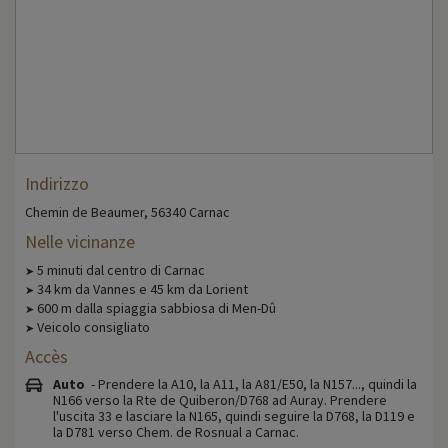
Indirizzo
Chemin de Beaumer, 56340 Carnac
Nelle vicinanze
5 minuti dal centro di Carnac
➤
34 km da Vannes e 45 km da Lorient
➤
600 m dalla spiaggia sabbiosa di Men-Dû
➤
Veicolo consigliato
➤
Accès
Auto
- Prendere la A10, la A11, la A81/E50, la N157..., quindi la
N166 verso la Rte de Quiberon/D768 ad Auray. Prendere
l'uscita 33 e lasciare la N165, quindi seguire la D768, la D119 e
la D781 verso Chem. de Rosnual a Carnac.