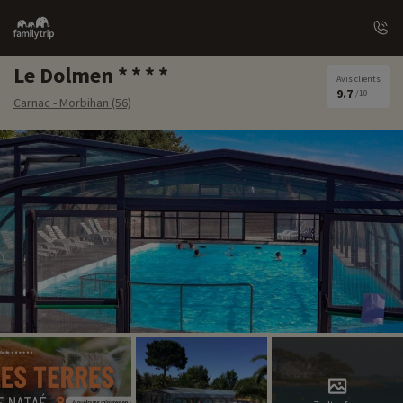
Family
trip
Le Dolmen
Avis clients
9.7
/10
Carnac - Morbihan (56)