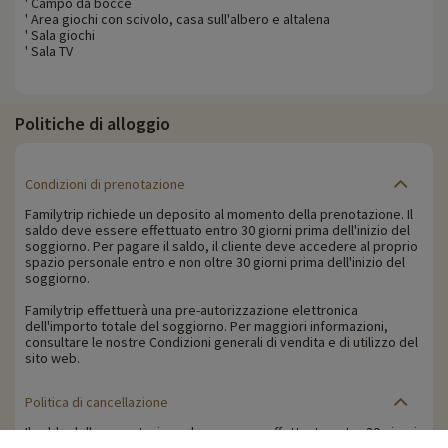
' Campo da bocce
' Area giochi con scivolo, casa sull'albero e altalena
' Sala giochi
' Sala TV
Politiche di alloggio
Condizioni di prenotazione
Familytrip richiede un deposito al momento della prenotazione. Il
saldo deve essere effettuato entro 30 giorni prima dell'inizio del
soggiorno. Per pagare il saldo, il cliente deve accedere al proprio
spazio personale entro e non oltre 30 giorni prima dell'inizio del
soggiorno.
Familytrip effettuerà una pre-autorizzazione elettronica
dell'importo totale del soggiorno. Per maggiori informazioni,
consultare le nostre Condizioni generali di vendita e di utilizzo del
sito web.
Politica di cancellazione
Il saldo della prenotazione deve essere effettuato entro 30 giorni
prima dell'inizio della vacanza. Il cliente riceverà un promemoria