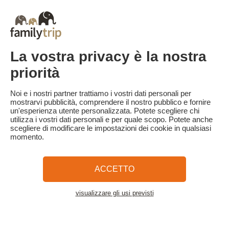
per il pagamento del saldo della prenotazione via e-mail 35 giorni
prima dell'inizio del soggiorno.
Le penali di cancellazione sono calcolate in base alla seguente
tabella:
- Cancellazione a partire da 30 giorni prima dell'inizio del
La vostra privacy è la nostra
soggiorno: trattenuta della caparra.
- Cancellazione a meno di 30 giorni dall'inizio del soggiorno: 100%
priorità
del prezzo del soggiorno trattenuto.
Familytrip consiglia di stipulare un'assicurazione di annullamento
Noi e i nostri partner trattiamo i vostri dati personali per
con il suo partner AREAS Assurances. Sottoscrivere al momento
mostrarvi pubblicità, comprendere il nostro pubblico e fornire
della prenotazione o entro 24 ore dalla prenotazione per telefono.
un'esperienza utente personalizzata. Potete scegliere chi
utilizza i vostri dati personali e per quale scopo. Potete anche
scegliere di modificare le impostazioni dei cookie in qualsiasi
momento.
Familytrip
© 2026 Familytrip
Chi siamo?
Termini e condizioni generali e informativa sulla privacy
ACCETTO
Cosa dice di noi la stampa
Partner
FAQ
Blog
Mappa del sito
visualizzare gli usi previsti
Vedere l'alloggio
Pagamento sicuro
Diretto da Sooyoos