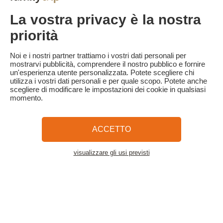
Familytrip consiglia di stipulare un'assicurazione di annullamento
La vostra privacy è la nostra
con il suo partner AREAS Assurances. La sottoscrizione avviene al
momento della prenotazione o entro 24 ore dalla prenotazione
priorità
stessa per telefono.
Per i clienti che ricevono l'aiuto VACAF, in caso di annullamento,
Noi e i nostri partner trattiamo i vostri dati personali per
VACAF ritirerà l'aiuto e le penali di annullamento di cui sopra
mostrarvi pubblicità, comprendere il nostro pubblico e fornire
saranno applicate all'intero importo del soggiorno.
un'esperienza utente personalizzata. Potete scegliere chi
utilizza i vostri dati personali e per quale scopo. Potete anche
scegliere di modificare le impostazioni dei cookie in qualsiasi
momento.
Familytrip
© 2026 Familytrip
Chi siamo?
Termini e condizioni generali e informativa sulla privacy
ACCETTO
Cosa dice di noi la stampa
Partner
FAQ
Blog
Mappa del sito
visualizzare gli usi previsti
Vedere l'alloggio
Pagamento sicuro
Diretto da Sooyoos
Chiamateci al numero
Hai bisogno di aiuto?
09 72 26 99 33