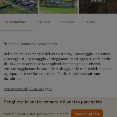
9 altre foto
Informazioni
Camere
Accesso
Servizi
🐩
Animali ammessi, a pagamento
Nel cuore della campagna dell'Alta Garonna, il campeggio Le Casties
vi accoglie in un paesaggio verdeggiante. Dal villaggio si gode anche
di una vista eccezionale sulle splendide montagne dei Pirenei.
Potrete soggiornare in una serie di alloggi, dalle case mobili d'epoca
agli spaziosi e confortevoli chalet familiari, tutti separati l'uno
dall'altro.
Circondato da siti storici, parchi per grandi e piccini, laghi per
Per saperne di più sull'alloggio
pescare, divertirsi e prendere il sole, sentieri per passeggiare o fare
sport, un maneggio... non mancano le attività per tenere occupata
Scegliete la vostra camera e il vostro pacchetto
tutta la famiglia durante la vostra vacanza in campeggio!
Inserite i vostri criteri per vedere le tariffe
Vedere i prezzi