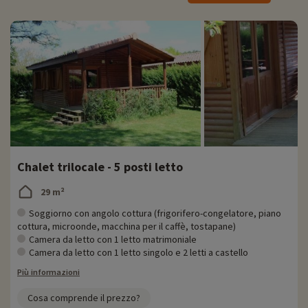
♥i
La
nostra attività preferita
Chalet trilocale - 5 posti letto
-
Sito archeologico di Le Village Gaulois
' Situato a 25 minuti di auto dal campeggio
29 m²
' Un eco-museo, ma anche un parco archeologico e culturale
Soggiorno con angolo cottura (frigorifero-congelatore, piano
' Lungo tutto il percorso, banchi esplicativi permettono di capire meglio il
cottura, microonde, macchina per il caffè, tostapane)
sito, l'epoca, i mestieri, ecc.
Camera da letto con 1 letto matrimoniale
' Inoltre, vengono proposte varie attività all'interno del villaggio quando è
Camera da letto con 1 letto singolo e 2 letti a castello
aperto al pubblico.
Più informazioni
-
Cité de l'Espace
:
aperta da febbraio a dicembre
' 2.500 m2 di esposizioni interattive per imparare tutto sulla Terra, la Luna e
Cosa comprende il prezzo?