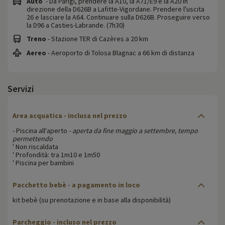
Auto
- Da Parigi, prendere la A10, la A71/E9 e la A20 in
direzione della D626B a Lafitte-Vigordane. Prendere l'uscita
26 e lasciare la A64. Continuare sulla D626B. Proseguire verso
la D96 a Casties-Labrande. (7h30)
Treno
- Stazione TER di Cazères a 20 km
Aereo
- Aeroporto di Tolosa Blagnac a 66 km di distanza
Servizi
Area acquatica
- inclusa nel prezzo
- Piscina all'aperto
- aperta da fine maggio a settembre, tempo
permettendo
' Non riscaldata
' Profondità: tra 1m10 e 1m50
' Piscina per bambini
Pacchetto bebè
- a pagamento in loco
kit bebè (su prenotazione e in base alla disponibilità)
Parcheggio
- incluso nel prezzo