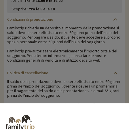
Arrivo :
tra le 16.00 e le 19.00
Scoprire :
tra le 8 e le 10
Condizioni di prenotazione
Familytrip richiede un deposito al momento della prenotazione. Il
saldo deve essere effettuato entro 60 giorni prima dell'inizio del
soggiorno. Per pagare il saldo, il cliente deve accedere al proprio
spazio personale entro 60 giorni dall'inizio del soggiorno.
Familytrip pre-autorizzerà elettronicamente l'importo totale del
soggiorno. Per ulteriori informazioni, consultare le nostre
Condizioni generali di vendita e di utilizzo del sito web.
Politica di cancellazione
Il saldo della prenotazione deve essere effettuato entro 60 giorni
prima dell'inizio del soggiorno. Il cliente riceverà un promemoria
per il pagamento del saldo della prenotazione via e-mail 65 giorni
prima dell'inizio del soggiorno.
Le penali di cancellazione sono calcolate in base alla seguente
tabella:
- Cancellazione a partire da 60 giorni prima dell'inizio del
soggiorno: trattenuta della caparra.
- Cancellazione a meno di 60 giorni dall'inizio del soggiorno: 100%
del prezzo del soggiorno trattenuto.