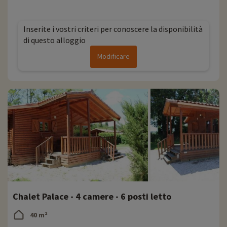
l'Universo
' Tutto quello che c'è da sapere sui voli spaziali e persino sulle previsioni del
tempo
Inserite i vostri criteri per conoscere la disponibilità
' Riproduzioni a grandezza naturale di navicelle spaziali, un grande
telescopio, un cinema IMAX® su schermo gigante, un planetario interattivo e
di questo alloggio
tante attività per grandi e piccini.
Modificare
' Situato a Tolosa, a circa 1 ora di auto
Chalet Palace - 4 camere - 6 posti letto
40 m²