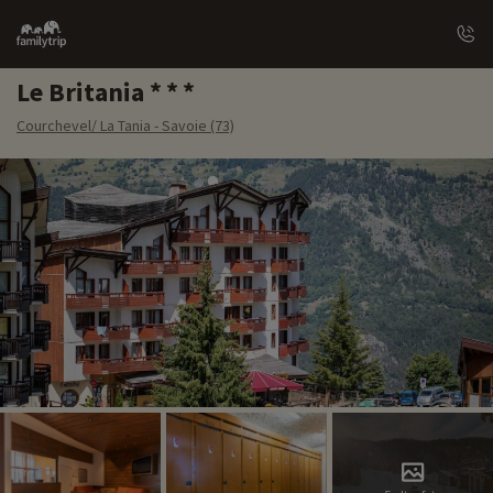
Family
trip
Le Britania
Courchevel/ La Tania - Savoie (73)