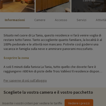
5 altre foto
Informazioni
Camere
Accesso
Servizi
Attività
Situato nel cuore di La Tania, questo residence vi farà venire voglia di
restare tutto l'anno. Tanto accogliente quanto familiare, la località è al
100% pedonale e le attività non mancano. Potrete così godervi una
vacanza in famiglia sulla neve e ammirare panorami mozzafiato.
Scoprire la zona
A soli 5 minuti dalla funivia La Tania, tutto quello che dovete fare è
raggiungere i 600 km di piste delle Trois Vallées! Il residence dispone
di un mini-market, mentre ristoranti e divertimenti sono a pochi passi.
Per saperne di più sull'alloggio
Gli alloggi sono costituiti da camere o monolocali con balcone da cui
si può godere di una magnifica vista sulle montagne. L'alloggio è
Scegliete la vostra camera e il vostro pacchetto
accessibile alle persone con disabilità.
Attività per famiglie in loco
Inserite i vostri criteri per vedere le tariffe
Vedere i prezzi