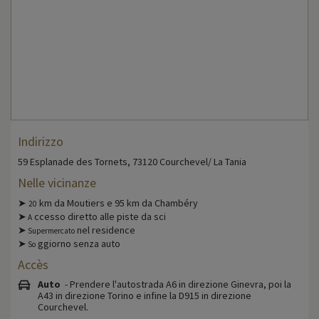
Indirizzo
59 Esplanade des Tornets, 73120 Courchevel/ La Tania
Nelle vicinanze
➤
km da Moutiers e 95 km da Chambéry
20
➤
ccesso diretto alle piste da sci
A
➤
nel residence
Supermercato
➤
ggiorno senza auto
So
Accès
Auto
- Prendere l'autostrada A6 in direzione Ginevra, poi la
A43 in direzione Torino e infine la D915 in direzione
Courchevel.