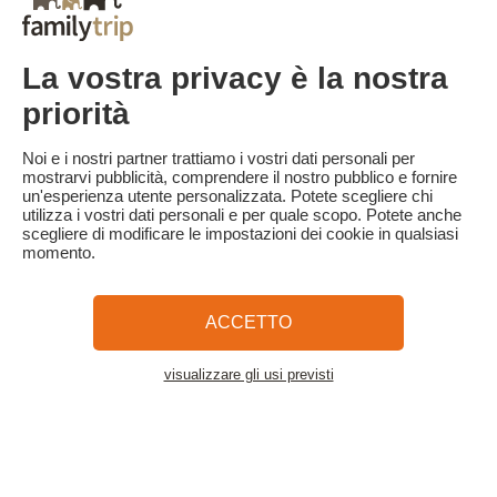
trattenuto il 100% dell'importo totale del soggiorno.
Tariffa flessibile D-3 :
Il soggiorno può essere cancellato gratuitamente fino a 3 giorni
La vostra privacy è la nostra
prima dell'arrivo.
In caso di cancellazione a meno di 3 giorni dall'arrivo, verrà
priorità
trattenuto il 100% dell'importo totale del soggiorno.
Familytrip consiglia di stipulare un'assicurazione di annullamento
Noi e i nostri partner trattiamo i vostri dati personali per
con il suo partner AREAS Assurances. Sottoscrivetela al momento
mostrarvi pubblicità, comprendere il nostro pubblico e fornire
della prenotazione o entro 24 ore dalla prenotazione per telefono.
un'esperienza utente personalizzata. Potete scegliere chi
utilizza i vostri dati personali e per quale scopo. Potete anche
scegliere di modificare le impostazioni dei cookie in qualsiasi
momento.
Familytrip
© 2026 Familytrip
Chi siamo?
Termini e condizioni generali e informativa sulla privacy
ACCETTO
Cosa dice di noi la stampa
Partner
FAQ
Blog
Mappa del sito
visualizzare gli usi previsti
Vedere l'alloggio
Pagamento sicuro
Diretto da Sooyoos
Chiamateci al numero
Hai bisogno di aiuto?
09 72 26 99 33