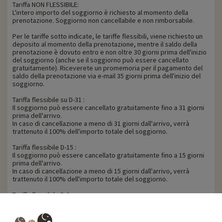
Tariffa NON FLESSIBILE:
L'intero importo del soggiorno è richiesto al momento della
prenotazione. Soggiorno non cancellabile e non rimborsabile.
Per le tariffe sotto indicate, le tariffe flessibili, viene richiesto un
deposito al momento della prenotazione, mentre il saldo della
prenotazione è dovuto entro e non oltre 30 giorni prima dell'inizio
del soggiorno (anche se il soggiorno può essere cancellato
gratuitamente). Riceverete un promemoria per il pagamento del
saldo della prenotazione via e-mail 35 giorni prima dell'inizio del
soggiorno.
Tariffa flessibile su D-31 :
Il soggiorno può essere cancellato gratuitamente fino a 31 giorni
prima dell'arrivo.
In caso di cancellazione a meno di 31 giorni dall'arrivo, verrà
trattenuto il 100% dell'importo totale del soggiorno.
Tariffa flessibile D-15 :
Il soggiorno può essere cancellato gratuitamente fino a 15 giorni
prima dell'arrivo.
In caso di cancellazione a meno di 15 giorni dall'arrivo, verrà
trattenuto il 100% dell'importo totale del soggiorno.
Tariffa flessibile D-8 :
Il soggiorno può essere cancellato gratuitamente fino a 8 giorni
prima dell'arrivo.
In caso di cancellazione a meno di 8 giorni dall'arrivo, verrà