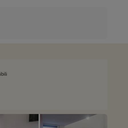
 ancora!
mangiare su richiesta, oppure optare per la mezza pensione o la
 e i musei per conoscere meglio la storia e la cultura della
 sulle piste ben curate. I più piccoli potranno divertirsi con lo
bili
delle attività, queste possono essere prenotate con uno sconto