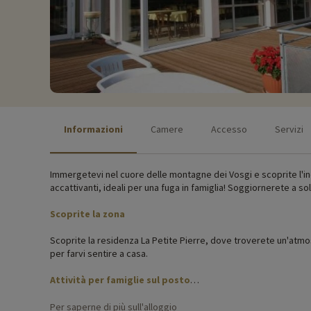
Informazioni
Camere
Accesso
Servizi
Immergetevi nel cuore delle montagne dei Vosgi e scoprite l'inca
accattivanti, ideali per una fuga in famiglia! Soggiornerete a s
Scoprite la zona
Scoprite la residenza La Petite Pierre, dove troverete un'atmo
per farvi sentire a casa.
Attività per famiglie sul posto
Per informazioni precise sulle attività disponibili in loco (date
Per saperne di più sull'alloggio