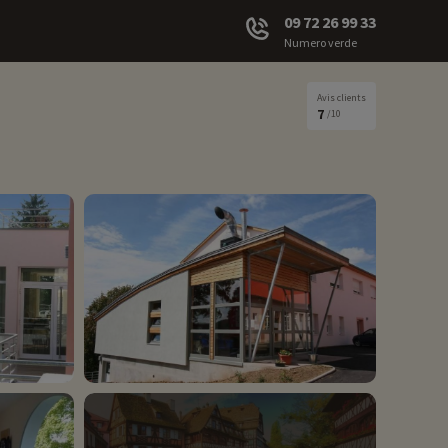
09 72 26 99 33
Numero verde
Avis clients
7
/10