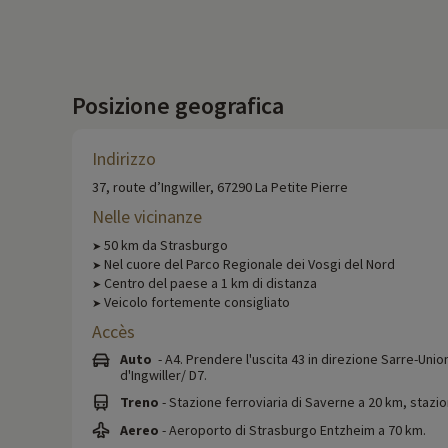
Posizione geografica
Indirizzo
37, route d’Ingwiller, 67290 La Petite Pierre
Nelle vicinanze
50 km da Strasburgo
➤
Nel cuore del Parco Regionale dei Vosgi del Nord
➤
Centro del paese a 1 km di distanza
➤
Veicolo fortemente consigliato
➤
Accès
Auto
- A4. Prendere l'uscita 43 in direzione Sarre-Unio
d'Ingwiller/ D7.
Treno
- Stazione ferroviaria di Saverne a 20 km, stazi
Aereo
- Aeroporto di Strasburgo Entzheim a 70 km.