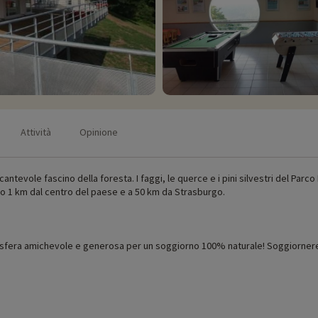
Attività
Opinione
ntevole fascino della foresta. I faggi, le querce e i pini silvestri del Par
olo 1 km dal centro del paese e a 50 km da Strasburgo.
sfera amichevole e generosa per un soggiorno 100% naturale! Soggiornerete 
 di apertura, età dei club, contenuto del pacchetto bebè...),
cliccate qui!