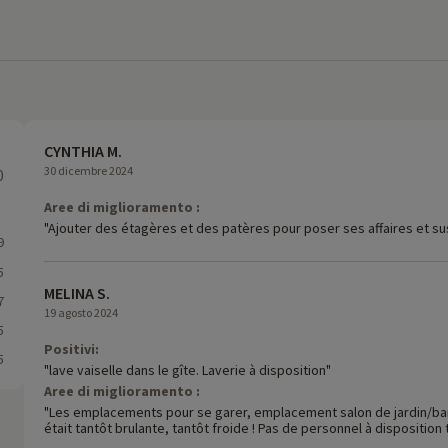
CYNTHIA M.
30 dicembre 2024
0
Aree di miglioramento :
"Ajouter des étagères et des patères pour poser ses affaires et 
9
5
MELINA S.
7
19 agosto 2024
5
Positivi:
5
"lave vaiselle dans le gîte. Laverie à disposition"
Aree di miglioramento :
"Les emplacements pour se garer, emplacement salon de jardin/ba
était tantôt brulante, tantôt froide ! Pas de personnel à disposition t