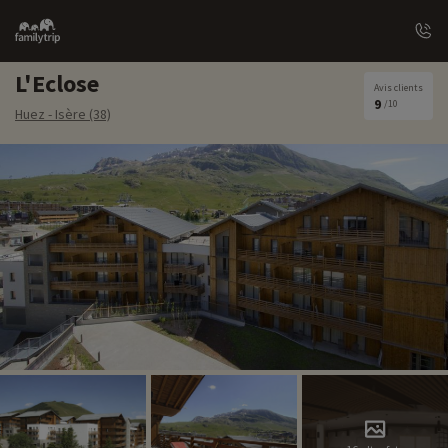
Family
trip
L'Eclose
Avis clients
9
/10
Huez - Isère (38)