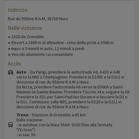
Indirizzo
Rue du 93ème R.A.M, 38750 Huez
Nelle vicinanze
1h20 da Grenoble
➤
Resort a 1860 m di altitudine - cima delle piste a 3300 m
➤
a 3 minuti in auto, 12 minuti a piedi
➤ Negozi
Veicolo altamente raccomandato
➤
Accès
Auto
- Da Parigi, prendere le autostrade A6, A432 e A48
verso la N85 a Champagnier. Prendere la D1091 e la D211 in
direzione di rue du 93àme R.A.M a Huez.
Da Nizza, prendere l'autostrada A8 verso la D560A a Saint-
Maximin-la-Sainte-Baume. Prendere l'uscita 34 e seguire la A8.
Prendere la A51 per Saint-Paul-lez-Durance e lasciare la D3 e
la D11. Continuare sulla N85, prendere la D526 e la D211 in
direzione di rue du 93àme R.A.M a Huez.
Treno
- Stazione di Grenoble a 65 km
Dalla stazione :
- in autobus con la linea TAAH: 1h30 (fino alla fermata
"l'Eclose")
- in taxi: 1h