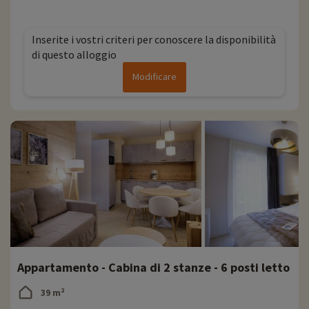
Tutte le informazioni
❅
' Bambini a partire dai 4 anni
sul vostro resort
Inserite i vostri criteri per conoscere la disponibilità
di questo alloggio
- Alpe d'Huez Grand Domaine
Modificare
' Raggruppa 5 stazioni e 2 villaggi: l'Alpe d'Huez, Auris en Oisans, La Garde, Le
Freney d'Oisans, Oz en Oisans, Vaujany e Villard-Reculas
' 250 km di piste per tutte le capacità
' 2200 m di dislivello - altitudine della vetta 3330 m
' Lunghi itinerari di discesa e oltre 70 itinerari fuori pista
' 50 km di piste per lo sci nordico per tutte le capacità
' 35 km di passeggiate con le racchette da neve per scoprire panorami
mozzafiato
Appartamento - Cabina di 2 stanze - 6 posti letto
39 m²