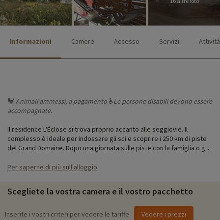
16 altre foto
Informazioni
Camere
Accesso
Servizi
Attività
🐩
Animali ammessi, a pagamento
♿
Le persone
disabili devono essere
accompagnate.
Il residence L'Éclose si trova proprio accanto alle seggiovie. Il
complesso è ideale per indossare gli sci e scoprire i 250 km di piste
del Grand Domaine. Dopo una giornata sulle piste con la famiglia o gli
amici, l'area benessere offre una meritata pausa.
Per saperne di più sull'alloggio
La residenza Eclose unisce l'architettura moderna all'autenticità.
Progettata nel rispetto dell'ambiente, la struttura ha ottenuto la
Scegliete la vostra camera e il vostro pacchetto
certificazione di qualità. Questo incantevole bozzolo vi offrirà servizi,
comfort, benessere ed eleganza nella maestosa cornice dell'Alpe
d'Huez. L'alloggio può ospitare da 4 a 10 persone, il che lo rende
Inserite i vostri criteri per vedere le tariffe
Vedere i prezzi