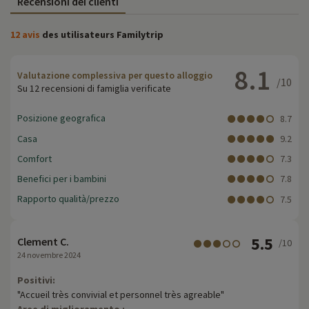
Recensioni dei clienti
12 avis
des utilisateurs Familytrip
8.1
Valutazione complessiva per questo alloggio
/10
Su 12 recensioni di famiglia verificate
Posizione geografica
8.7
Casa
9.2
Comfort
7.3
Benefici per i bambini
7.8
Rapporto qualità/prezzo
7.5
5.5
Clement C.
/10
24 novembre 2024
Positivi:
"Accueil très convivial et personnel très agreable"
Aree di miglioramento :