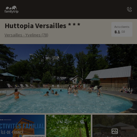
Family
trip
Huttopia Versailles
Avis clients
8.1
/10
Versailles - Yvelines (78)