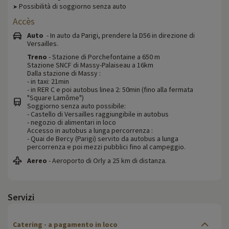
Possibilità di soggiorno senza auto
➤
Accès
Auto
- In auto da Parigi, prendere la D56 in direzione di
Versailles.
Treno
- Stazione di Porchefontaine a 650 m
Stazione SNCF di Massy-Palaiseau a 16km
Dalla stazione di Massy :
- in taxi: 21min
- in RER C e poi autobus linea 2: 50min (fino alla fermata
"Square Lamôme")
Soggiorno senza auto possibile:
- Castello di Versailles raggiungibile in autobus
- negozio di alimentari in loco
Accesso in autobus a lunga percorrenza :
- Quai de Bercy (Parigi) servito da autobus a lunga
percorrenza e poi mezzi pubblici fino al campeggio.
Aereo
- Aeroporto di Orly a 25 km di distanza.
Servizi
Catering - a pagamento in loco