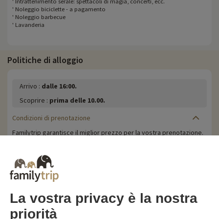
' Intrattenimento serale: spettacoli di magia, concerti, ecc.
' Noleggio biciclette - a pagamento
' Noleggio barbecue
' Lavanderia
Politiche di alloggio
Arrivo :
dalle 16:00.
Scoprire :
prima delle 10.00.
Condizioni di prenotazione
Familytrip garantisce il miglior prezzo per la vostra prenotazione.
Familytrip richiede un deposito del 15% al momento della
prenotazione e il saldo deve essere versato 1 mese prima del
soggiorno. Si prega di notare che Familytrip si riserva il diritto di
effettuare una pre-autorizzazione elettronica dell'importo totale
del soggiorno per garantire la validità della carta di credito prima
del vostro arrivo. Per ulteriori informazioni, consultare i nostri
Termini e condizioni di vendita e di utilizzo del sito web.
La vostra privacy è la nostra
Politica di cancellazione
priorità