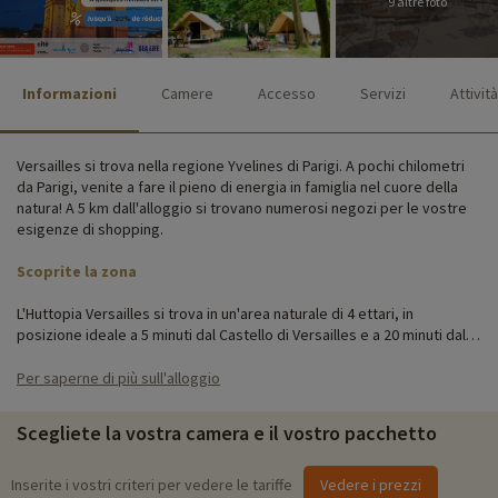
9 altre foto
Informazioni
Camere
Accesso
Servizi
Attività
Versailles si trova nella regione Yvelines di Parigi. A pochi chilometri
da Parigi, venite a fare il pieno di energia in famiglia nel cuore della
natura! A 5 km dall'alloggio si trovano numerosi negozi per le vostre
esigenze di shopping.
Scoprite la zona
L'Huttopia Versailles si trova in un'area naturale di 4 ettari, in
posizione ideale a 5 minuti dal Castello di Versailles e a 20 minuti dalla
Torre Eiffel. La vicina stazione ferroviaria RER C consente di
raggiungere facilmente Parigi.
Per saperne di più sull'alloggio
Soggiornerete in alloggi insoliti, perfetti per un weekend originale
Scegliete la vostra camera e il vostro pacchetto
con i vostri bambini! Dormite in una capanna o in una tenda da trapper
per un weekend o una vacanza alla ricerca di un cambiamento di
scenario in mezzo alla foresta.
Inserite i vostri criteri per vedere le tariffe
Vedere i prezzi