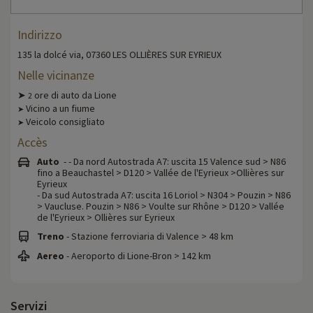
Indirizzo
135 la dolcé via, 07360 LES OLLIÈRES SUR EYRIEUX
Nelle vicinanze
➤
ore di auto da Lione
2
Vicino a un fiume
➤
Veicolo consigliato
➤
Accès
Auto
- - Da nord Autostrada A7: uscita 15 Valence sud > N86
fino a Beauchastel > D120 > Vallée de l'Eyrieux >Ollières sur
Eyrieux
- Da sud Autostrada A7: uscita 16 Loriol > N304 > Pouzin > N86
> Vaucluse. Pouzin > N86 > Voulte sur Rhône > D120 > Vallée
de l'Eyrieux > Ollières sur Eyrieux
Treno
- Stazione ferroviaria di Valence > 48 km
Aereo
- Aeroporto di Lione-Bron > 142 km
Servizi