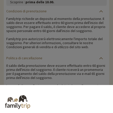
Scoprire :
prima delle 10.00.
Condizioni di prenotazione
Familytrip richiede un deposito al momento della prenotazione. Il
saldo deve essere effettuato entro 60 giorni prima dell'inizio del
soggiorno. Per pagare il saldo, il cliente deve accedere al proprio
spazio personale entro 60 giorni dall'inizio del soggiorno.
Familytrip pre-autorizzerà elettronicamente l'importo totale del
soggiorno. Per ulteriori informazioni, consultare le nostre
Condizioni generali di vendita e di utilizzo del sito web.
Politica di cancellazione
Il saldo della prenotazione deve essere effettuato entro 60 giorni
prima dell'inizio del soggiorno. Il cliente riceverà un promemoria
per il pagamento del saldo della prenotazione via e-mail 65 giorni
prima dell'inizio del soggiorno.
Le penali di cancellazione sono calcolate in base alla seguente
tabella:
- Cancellazione a partire da 60 giorni prima dell'inizio del
soggiorno: trattenuta della caparra.
- Cancellazione a meno di 60 giorni dall'inizio del soggiorno: 100%
del prezzo del soggiorno.