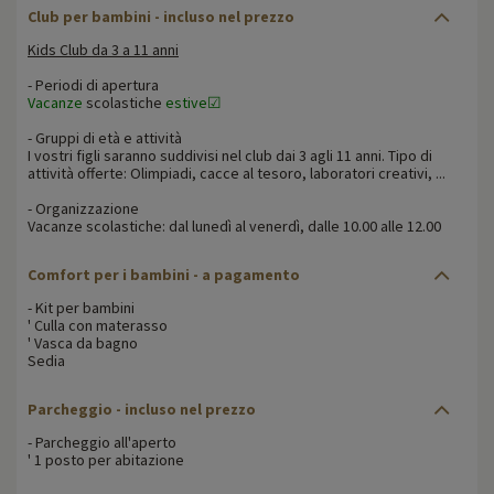
Club per bambini - incluso nel prezzo
Kids Club da 3 a 11 anni
- Periodi di apertura
Vacanze
scolastiche
estive☑
- Gruppi di età e attività
I vostri figli saranno suddivisi nel club dai 3 agli 11 anni. Tipo di
attività offerte: Olimpiadi, cacce al tesoro, laboratori creativi, ...
- Organizzazione
Vacanze scolastiche: dal lunedì al venerdì, dalle 10.00 alle 12.00
Comfort per i bambini
- a pagamento
- Kit per bambini
' Culla con materasso
' Vasca da bagno
Sedia
Parcheggio
- incluso nel prezzo
- Parcheggio all'aperto
' 1 posto per abitazione