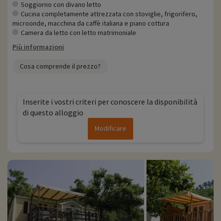
direttamente online dopo aver scelto il vostro alloggio e potete
Soggiorno con divano letto
scoprirle
cliccando qui!
Cucina completamente attrezzata con stoviglie, frigorifero,
microonde, macchina da caffè italiana e piano cottura
Per saperne di più
Camera da letto con letto matrimoniale
Più informazioni
- Si accettano animali domestici, con supplemento
Cosa comprende il prezzo?
Inserite i vostri criteri per conoscere la disponibilità
di questo alloggio
Modificare