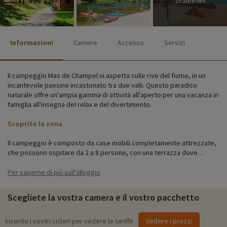
15 altre foto
Informazioni
Camere
Accesso
Servizi
Il campeggio Mas de Champel vi aspetta sulle rive del fiume, in un
incantevole paesino incastonato tra due valli. Questo paradiso
naturale offre un'ampia gamma di attività all'aperto per una vacanza in
famiglia all'insegna del relax e del divertimento.
Scoprite la zona
Il campeggio è composto da case mobili completamente attrezzate,
che possono ospitare da 2 a 8 persone, con una terrazza dove
potrete gustare una tazza di caffè al sole del mattino. Situato a Les
Ollières sur Eyrieux, questo tranquillo villaggio è circondato da un
Per saperne di più sull'alloggio
magnifico paesaggio.
Scegliete la vostra camera e il vostro pacchetto
Attività per famiglie in loco
Per informazioni dettagliate sulle attività disponibili in loco (date di
Inserite i vostri criteri per vedere le tariffe
Vedere i prezzi