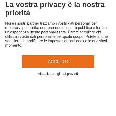
Familytrip consiglia di stipulare un'assicurazione di annullamento
La vostra privacy è la nostra
con il suo partner AREAS Assurances. Da sottoscrivere al
momento della prenotazione o entro 24 ore dalla prenotazione
priorità
per telefono.
Per i clienti che ricevono l'aiuto VACAF, in caso di annullamento,
Noi e i nostri partner trattiamo i vostri dati personali per
VACAF ritirerà l'aiuto e le penali di annullamento di cui sopra si
mostrarvi pubblicità, comprendere il nostro pubblico e fornire
applicheranno all'intero importo del soggiorno.
un'esperienza utente personalizzata. Potete scegliere chi
utilizza i vostri dati personali e per quale scopo. Potete anche
scegliere di modificare le impostazioni dei cookie in qualsiasi
momento.
Familytrip
© 2026 Familytrip
Chi siamo?
Termini e condizioni generali e informativa sulla privacy
ACCETTO
Cosa dice di noi la stampa
Partner
FAQ
Blog
Mappa del sito
visualizzare gli usi previsti
Vedere l'alloggio
Pagamento sicuro
Diretto da Sooyoos
Chiamateci al numero
Hai bisogno di aiuto?
09 72 26 99 33