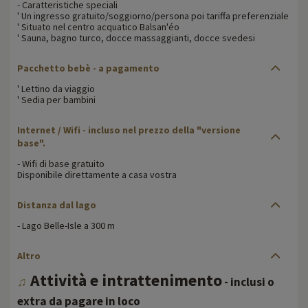
- Caratteristiche speciali
' Un ingresso gratuito/soggiorno/persona poi tariffa preferenziale
' Situato nel centro acquatico Balsan'éo
' Sauna, bagno turco, docce massaggianti, docce svedesi
Pacchetto bebè - a pagamento
' Lettino da viaggio
' Sedia per bambini
Internet / Wifi - incluso nel prezzo della "versione
base".
- Wifi di base gratuito
Disponibile direttamente a casa vostra
Distanza dal lago
- Lago Belle-Isle a 300 m
Altro
Attività e intrattenimento
♫
- inclusi o
extra da pagare in loco