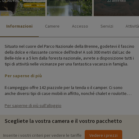
22 altre foto
Informazioni
Camere
Accesso
Servizi
Attività
Situato nel cuore del Parco Nazionale della Brenne, godetevi il fascino
della dolce e rilassante cornice dell'Indre! A soli 300 metri dal Lac de
Belle-Isle e a 5 km dalla foresta nazionale, avrete a disposizione tutti i
tipi di attività nelle vicinanze per una fantastica vacanza in famiglia.
Per saperne di più
Il campeggio offre 142 piazzole per la tenda o il camper. Ci sono
anche diversi tipi di case mobili in affitto, nonché chalet e roulotte.
Potrete usufruire di cucine completamente attrezzate con
televisione, wifi, servizi igienici e di una piccola terrazza per un buon
Per saperne di più sull'alloggio
caffè al mattino.
Scegliete la vostra camera e il vostro pacchetto
Attività per famiglie in loco
Per informazioni dettagliate sulle attività disponibili in loco (date di
Inserite i vostri criteri per vedere le tariffe
Vedere i prezzi