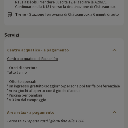
N151 a Déols. Prendere l'uscita 12 e lasciare la A20/E9.
Continuare sulla N151 verso la destinazione di Châteauroux.
Treno
- Stazione ferroviaria di Châteauroux a 6 minuti di auto
Servizi
Centro acquatico - a pagamento
Centro acquatico di Balsan'éo
- Orari di apertura
Tutto l'anno
- Offerte speciali
' Un ingresso gratuito/soggiorno/persona poi tariffa preferenziale
' Area giochi all'aperto con 8 giochi d'acqua
' Piscina per bambini
' A 3 km dal campeggio
Area relax - a pagamento
- Area relax
: aperta tutti i giorni fino alle 19.00