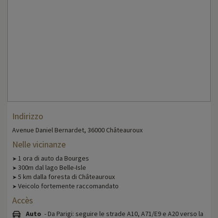
Indirizzo
Avenue Daniel Bernardet, 36000 Châteauroux
Nelle vicinanze
1 ora di auto da Bourges
➤
300m dal lago Belle-Isle
➤
5 km dalla foresta di Châteauroux
➤
Veicolo fortemente raccomandato
➤
Accès
Auto
- Da Parigi: seguire le strade A10, A71/E9 e A20 verso la