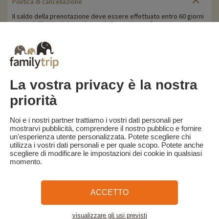
Politica di cancellazione
Il saldo della prenotazione deve essere effettuato entro 60 giorni
prima dell'inizio del soggiorno. Il cliente riceverà un promemoria
per il pagamento del saldo della prenotazione via e-mail 65 giorni
prima dell'inizio del soggiorno.
Le penali di cancellazione sono calcolate in base alla seguente
tabella:
- Cancellazione a partire da 60 giorni prima dell'inizio del
soggiorno: trattenuta della caparra.
La vostra privacy è la nostra
- Cancellazione a meno di 60 giorni dall'inizio del soggiorno: 100%
del prezzo del soggiorno.
priorità
Familytrip consiglia di stipulare un'assicurazione di annullamento
con il suo partner AREAS Assurances. Da sottoscrivere al
Noi e i nostri partner trattiamo i vostri dati personali per
momento della prenotazione o entro 24 ore dalla prenotazione
mostrarvi pubblicità, comprendere il nostro pubblico e fornire
per telefono.
un'esperienza utente personalizzata. Potete scegliere chi
utilizza i vostri dati personali e per quale scopo. Potete anche
scegliere di modificare le impostazioni dei cookie in qualsiasi
momento.
Familytrip
© 2026 Familytrip
Chi siamo?
Termini e condizioni generali e informativa sulla privacy
ACCETTO
Cosa dice di noi la stampa
Partner
FAQ
Blog
Mappa del sito
visualizzare gli usi previsti