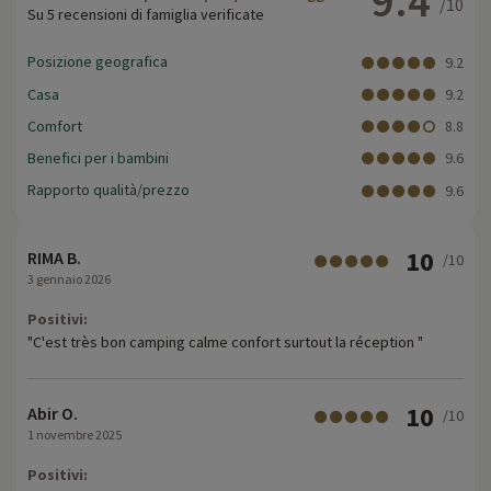
9.4
/10
Su 5 recensioni di famiglia verificate
Posizione geografica
9.2
Casa
9.2
Comfort
8.8
Benefici per i bambini
9.6
Rapporto qualità/prezzo
9.6
10
RIMA B.
/10
3 gennaio 2026
Positivi:
"C'est très bon camping calme confort surtout la réception "
10
Abir O.
/10
1 novembre 2025
Positivi: