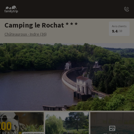
Family
trip
Camping le Rochat
Avis clients
9.4
/10
Châteauroux - Indre (36)