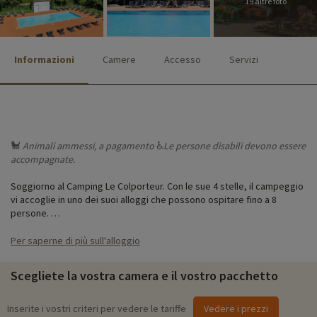
19 altre foto
Informazioni
Camere
Accesso
Servizi
🐩
Animali ammessi, a pagamento
♿
Le persone
disabili devono essere
accompagnate.
Soggiorno al Camping Le Colporteur. Con le sue 4 stelle, il campeggio
vi accoglie in uno dei suoi alloggi che possono ospitare fino a 8
persone.
C'è un'area piscina comunale con una piscina esterna riscaldata, una
Per saperne di più sull'alloggio
piscina per bambini e uno scivolo.
Scegliete la vostra camera e il vostro pacchetto
Durante le vacanze scolastiche estive, non avrete tempo di annoiarvi
tra le attività diurne e l'intrattenimento serale. I bambini dai 6 ai 12
anni possono iscriversi al miniclub, dove possono scegliere tra
Inserite i vostri criteri per vedere le tariffe
Vedere i prezzi