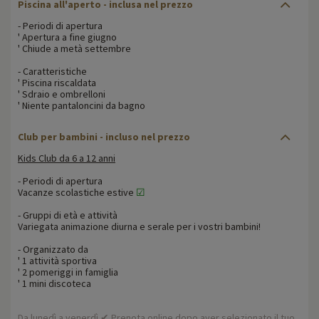
Piscina all'aperto - inclusa nel prezzo
- Periodi di apertura
' Apertura a fine giugno
' Chiude a metà settembre
- Caratteristiche
' Piscina riscaldata
' Sdraio e ombrelloni
' Niente pantaloncini da bagno
Club per bambini - incluso nel prezzo
Kids Club da 6 a 12 anni
- Periodi di apertura
Vacanze scolastiche estive
☑
- Gruppi di età e attività
Variegata animazione diurna e serale per i vostri bambini!
- Organizzato da
' 1 attività sportiva
' 2 pomeriggi in famiglia
' 1 mini discoteca
Da lunedì a venerdì ✔ Prenota online dopo aver selezionato il tuo