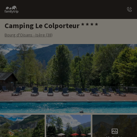
Family
trip
Camping Le Colporteur
Bourg d'Oisans - Isère (38)