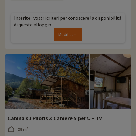
Ogni anno Familytrip scopre nuove attività per famiglie nelle
vicinanze dei nostri alloggi: zoo, acquario, ecc. Se abbiamo già
negoziato delle attività, queste possono essere prenotate con uno
Inserite i vostri criteri per conoscere la disponibilità
sconto direttamente online dopo aver scelto il vostro alloggio, e
di questo alloggio
potete scoprirle
cliccando qui!
Modificare
Per saperne di più
- Animali domestici non ammessi
Cabina su Pilotis 3 Camere 5 pers. + TV
39 m²