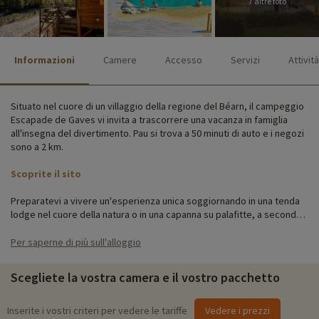
7 altre foto
Informazioni
Camere
Accesso
Servizi
Attività
Situato nel cuore di un villaggio della regione del Béarn, il campeggio
Escapade de Gaves vi invita a trascorrere una vacanza in famiglia
all'insegna del divertimento. Pau si trova a 50 minuti di auto e i negozi
sono a 2 km.
Scoprite il sito
Preparatevi a vivere un'esperienza unica soggiornando in una tenda
lodge nel cuore della natura o in una capanna su palafitte, a seconda
delle vostre preferenze. Questi alloggi insoliti sono accuratamente
attrezzati per garantire il vostro comfort durante tutto il soggiorno.
Per saperne di più sull'alloggio
Attività per famiglie in loco
Scegliete la vostra camera e il vostro pacchetto
Per informazioni precise sulle attività disponibili in loco (date di
apertura, età dei club, contenuto degli zaini per bambini, ecc.),
Inserite i vostri criteri per vedere le tariffe
Vedere i prezzi