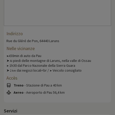
Indirizzo
Rue du Gléré de Pon, 64440 Laruns
Nelle vicinanze
50min di auto da Pau
➤A
➤
piedi delle montagne di Laruns, nella valle di Ossau
Ai
1h30 dal Parco Nazionale della Sierra Guara
➤
➤
dai negozi locali<br /
Veicolo consigliato
2 km
➤
Accès
Treno
- Stazione di Pau a 40 km
Aereo
- Aeroporto di Pau 56,4 km
Servizi