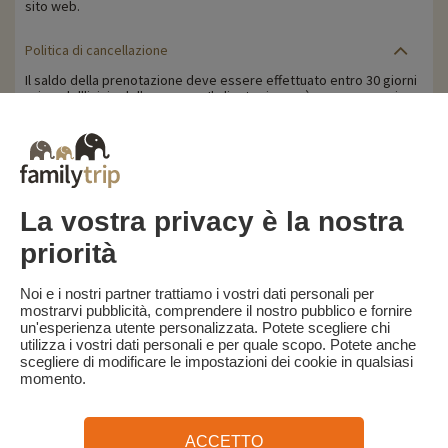
sito web.
Politica di cancellazione
Il saldo della prenotazione deve essere effettuato entro 30 giorni
prima dell'inizio della vacanza. Il cliente riceverà un promemoria
per il pagamento del saldo della prenotazione via e-mail 35 giorni
prima dell'inizio del soggiorno.
Le penali di cancellazione sono calcolate in base alla seguente
tabella:
- Cancellazione a partire da 30 giorni prima dell'inizio del
soggiorno: cancellazione gratuita.
La vostra privacy è la nostra
- Cancellazione a meno di 30 giorni dall'inizio del soggiorno: 100%
del prezzo del soggiorno.
priorità
Familytrip consiglia di stipulare un'assicurazione di annullamento
con il suo partner AREAS Assurances. Sottoscrivere al momento
Noi e i nostri partner trattiamo i vostri dati personali per
della prenotazione o entro 24 ore dalla prenotazione per telefono.
mostrarvi pubblicità, comprendere il nostro pubblico e fornire
un'esperienza utente personalizzata. Potete scegliere chi
utilizza i vostri dati personali e per quale scopo. Potete anche
scegliere di modificare le impostazioni dei cookie in qualsiasi
momento.
Familytrip
© 2026 Familytrip
Chi siamo?
Termini e condizioni generali e informativa sulla privacy
ACCETTO