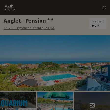
Family
trip
Anglet - Pension
Avis clients
9.2
/10
ANGLET - Pyrénées-Atlantiques (64)