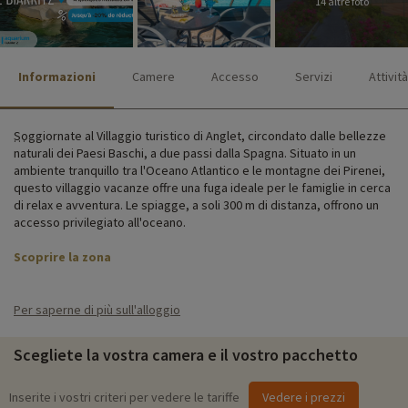
14 altre foto
Informazioni
Camere
Accesso
Servizi
Attività
Soggiornate al Villaggio turistico di Anglet, circondato dalle bellezze
naturali dei Paesi Baschi, a due passi dalla Spagna. Situato in un
ambiente tranquillo tra l'Oceano Atlantico e le montagne dei Pirenei,
questo villaggio vacanze offre una fuga ideale per le famiglie in cerca
di relax e avventura. Le spiagge, a soli 300 m di distanza, offrono un
accesso privilegiato all'oceano.
Scoprire la zona
Tutto in loco è pensato per rendere la vostra vacanza il più
confortevole, pratica e divertente possibile. Ci sono un ristorante, un
Per saperne di più sull'alloggio
bar, una piscina all'aperto, una sala fitness, un parcheggio, un negozio
di prodotti regionali, un servizio di noleggio biciclette, campi sportivi
Scegliete la vostra camera e il vostro pacchetto
e una lavanderia.
Godetevi una vacanza tranquilla nel cuore della natura, lontano dalla
Inserite i vostri criteri per vedere le tariffe
Vedere i prezzi