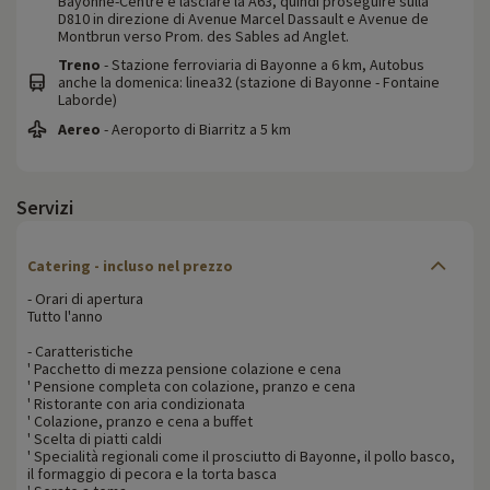
Bayonne-Centre e lasciare la A63, quindi proseguire sulla
D810 in direzione di Avenue Marcel Dassault e Avenue de
Montbrun verso Prom. des Sables ad Anglet.
Treno
- Stazione ferroviaria di Bayonne a 6 km, Autobus
anche la domenica: linea32 (stazione di Bayonne - Fontaine
Laborde)
Aereo
- Aeroporto di Biarritz a 5 km
Servizi
Catering - incluso nel prezzo
- Orari di apertura
Tutto l'anno
- Caratteristiche
' Pacchetto di mezza pensione colazione e cena
' Pensione completa con colazione, pranzo e cena
' Ristorante con aria condizionata
' Colazione, pranzo e cena a buffet
' Scelta di piatti caldi
' Specialità regionali come il prosciutto di Bayonne, il pollo basco,
il formaggio di pecora e la torta basca