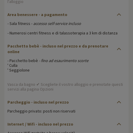
l'alloggio
Area benessere
- a pagamento
- Sala fitness -
accesso self-service incluso
- Numerosi centri fitness e di talassoterapia a 3 km di distanza
Pacchetto bebè
- incluso nel prezzo e da prenotare
online
- Pacchetto bebè
- fino ad esaurimento scorte
' Culla
' Seggiolone
Vasca da bagno ✔ Scegliete il vostro alloggio e prenotate questi
servizi alla pagina Opzioni
Parcheggio
- incluso nel prezzo
Parcheggio privato: posti non riservati
Internet / Wifi
- incluso nel prezzo
Accesso Wifi gratuito a bassa velocità