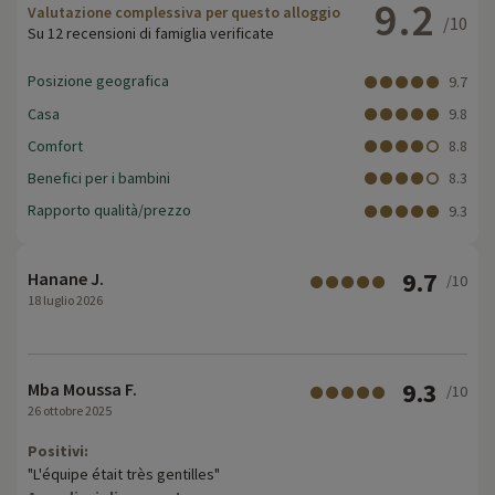
9.2
Valutazione complessiva per questo alloggio
/10
Su 12 recensioni di famiglia verificate
Posizione geografica
9.7
Casa
9.8
Comfort
8.8
Benefici per i bambini
8.3
Rapporto qualità/prezzo
9.3
9.7
Hanane J.
/10
18 luglio 2026
9.3
Mba Moussa F.
/10
26 ottobre 2025
Positivi:
"L'équipe était très gentilles"