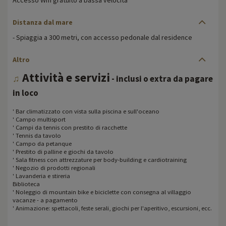
Distanza dal mare
- Spiaggia a 300 metri, con accesso pedonale dal residence
Altro
Attività e servizi
♫
- inclusi o extra da pagare
in loco
' Bar climatizzato con vista sulla piscina e sull'oceano
' Campo multisport
' Campi da tennis con prestito di racchette
' Tennis da tavolo
' Campo da petanque
' Prestito di palline e giochi da tavolo
' Sala fitness con attrezzature per body-building e cardiotraining
' Negozio di prodotti regionali
' Lavanderia e stireria
Biblioteca
' Noleggio di mountain bike e biciclette con consegna al villaggio
vacanze - a pagamento
' Animazione: spettacoli, feste serali, giochi per l'aperitivo, escursioni, ecc.