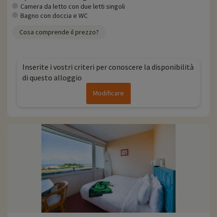
amate gli animali, sia marini che terrestri, l'Acquario di Biarritz è a soli
Camera da letto con due letti singoli
3 km e lo Zoo di Labenne a 11 km... Inoltre, potrete prenotare i
Bagno con doccia e WC
biglietti direttamente con il vostro soggiorno!
Cosa comprende il prezzo?
Ogni anno Familytrip scopre nuove attività per famiglie vicino ai nostri
alloggi: zoo, acquario... Se abbiamo già negoziato delle attività,
potete prenotarle con uno sconto direttamente online dopo aver
scelto il vostro alloggio e potete scoprirle
cliccando qui!
Inserite i vostri criteri per conoscere la disponibilità
di questo alloggio
Per saperne di più
Modificare
- Animali domestici non ammessi