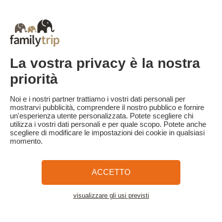
Le penali di cancellazione sono calcolate in base alla seguente
tabella:
- Cancellazione a partire da 60 giorni prima dell'inizio del
soggiorno: trattenuta della caparra.
- Cancellazione a meno di 60 giorni dall'inizio della vacanza: viene
trattenuto il 100% del prezzo della vacanza.
Familytrip consiglia di stipulare un'assicurazione di annullamento
La vostra privacy è la nostra
con il suo partner AREAS Assurances. La sottoscrizione avviene al
momento della prenotazione o entro 48 ore dalla prenotazione
priorità
stessa per telefono.
Per i clienti che ricevono l'aiuto VACAF, in caso di cancellazione,
Noi e i nostri partner trattiamo i vostri dati personali per
VACAF ritirerà l'aiuto e le penali di cancellazione di cui sopra
mostrarvi pubblicità, comprendere il nostro pubblico e fornire
saranno applicate all'intero importo della vacanza.
un'esperienza utente personalizzata. Potete scegliere chi
utilizza i vostri dati personali e per quale scopo. Potete anche
scegliere di modificare le impostazioni dei cookie in qualsiasi
momento.
Familytrip
© 2026 Familytrip
Chi siamo?
Termini e condizioni generali e informativa sulla privacy
ACCETTO
Cosa dice di noi la stampa
Partner
FAQ
Blog
Mappa del sito
visualizzare gli usi previsti
Vedere l'alloggio
Pagamento sicuro
Diretto da Sooyoos