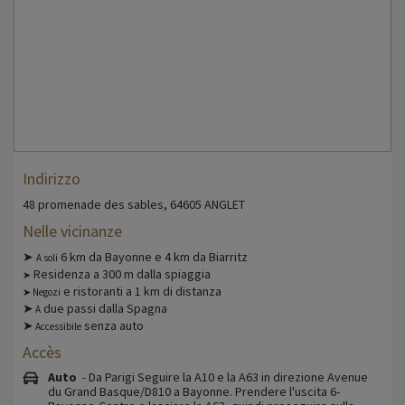
Indirizzo
48 promenade des sables, 64605 ANGLET
Nelle vicinanze
➤
6 km da Bayonne e 4 km da Biarritz
A soli
Residenza a 300 m dalla spiaggia
➤
e ristoranti a 1 km di distanza
➤ Negozi
➤
due passi dalla Spagna
A
➤
senza auto
Accessibile
Accès
Auto
- Da Parigi Seguire la A10 e la A63 in direzione Avenue
du Grand Basque/D810 a Bayonne. Prendere l'uscita 6-